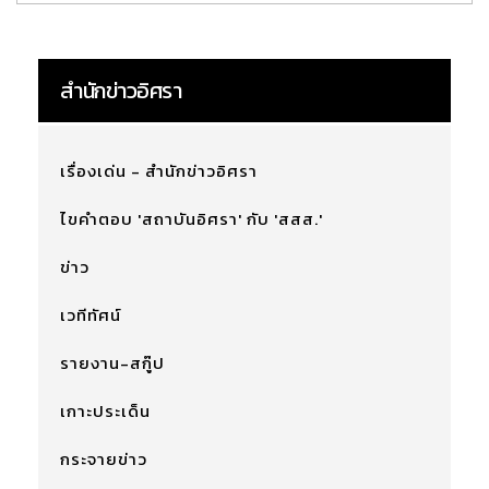
สำนักข่าวอิศรา
เรื่องเด่น - สำนักข่าวอิศรา
ไขคำตอบ 'สถาบันอิศรา' กับ 'สสส.'
ข่าว
เวทีทัศน์
รายงาน-สกู๊ป
เกาะประเด็น
กระจายข่าว