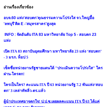
อ่านเรื่องเกี่ยวข้อง
อบจ.60 แห่ง‘สอบตก’คุณธรรมความโปร่งใส จว.ใหญ่อื้อ
‘ลพบุรี’ติด E -‘สมุทรสาคร’สูงสุด
INFO : จัดอันดับ ITA 83 มหาวิทยาลัย Top 5 - สอบตก 23
แห่ง
เปิด ITA 83 สถาบันอุดมศึกษา มหาวิทยาลัย 23 แห่ง ‘สอบตก’
- 3 มรภ. ท็อป 5
เช็คชื่อหน่วยงานรัฐชายแดนใต้ "ประเมินความโปร่งใส" ใคร
ผ่าน-ใครตก!
ใครเป็นใคร? คะแนน ITA ปี 63 หน่วยงานรัฐ 7.2 พันแห่ง‘สอบ
ตก’ 3 เหล่าทัพลิ่ว-ตร.แห้ว
ผู้นำประเทศอาจตกใจ! ป.ป.ช.เผยผลคะแนน ITA ปี 63 ได้แค่