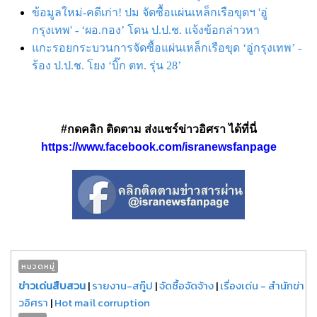
ข้อมูลใหม่-คดีเก่า! ปม จัดซื้อแผ่นเหล็กเรือขุดฯ 'อู่
กรุงเทพ' - ‘ผอ.กอง’ โดน ป.ป.ช. แจ้งข้อกล่าวหา
แกะรอยกระบวนการจัดซื้อแผ่นเหล็กเรือขุด ‘อู่กรุงเทพ’ -
ร้อง ป.ป.ช. โยง ‘บิ๊ก ตท. รุ่น 28’
#กดคลิก ติดตาม ส่งแชร์ข่าวอิศรา ได้ที่นี่
https://www.facebook.com/isranewsfanpage
หมวดหมู่
ข่าวเด่นสืบสวน
|
รายงาน-สกู๊ป
|
จัดซื้อจัดจ้าง
|
เรื่องเด่น - สำนักข่า
วอิศรา
|
Hot mail corruption