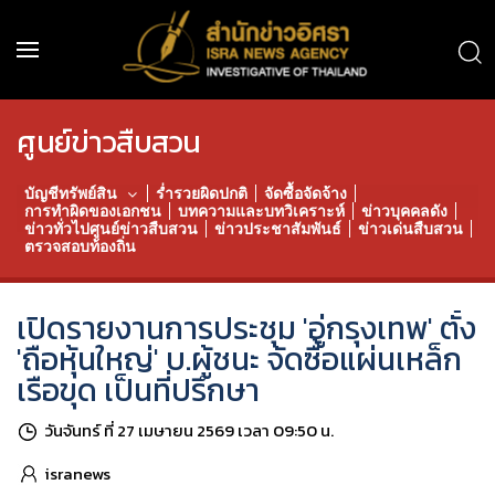
ศูนย์ข่าวสืบสวน
บัญชีทรัพย์สิน
ร่ำรวยผิดปกติ
จัดซื้อจัดจ้าง
การทำผิดของเอกชน
บทความและบทวิเคราะห์
ข่าวบุคคลดัง
ข่าวทั่วไปศูนย์ข่าวสืบสวน
ข่าวประชาสัมพันธ์
ข่าวเด่นสืบสวน
ตรวจสอบท้องถิ่น
เปิดรายงานการประชุม 'อู่กรุงเทพ' ตั้ง
'ถือหุ้นใหญ่' บ.ผู้ชนะ จัดซื้อแผ่นเหล็ก
เรือขุด เป็นที่ปรึกษา
วันจันทร์ ที่ 27 เมษายน 2569 เวลา 09:50 น.
isranews