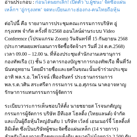
อ่านประกอบ :
ก่อนโดนยกเลิก! เปิดตัว 'บ.ผู้ชนะ' จัดซื้อแผ่น
เหล็กฯ ‘อู่กรุงเทพ’ จดทะเบียนเกาะฮ่องกง-คนไทยถือหุ้น
ต่อไปนี้ คือ รายงานการประชุมคณะกรรมการบริษัท อู่
กรุงเทพ จำกัด ครั้งที่ 8/2568 ออนไลน์ผ่านระบบ Video
Conference (โปรมแกรม Zoom) วันจันทร์ที่ 15 กันยายน 2568
(ประกาศเผยแพร่แผนการจัดซื้อจัดจ้างฯ วันที่ 24 ต.ค.2568)
เวลา 09.00 – 12.00 น. ที่ห้องประชุมสำนักงานเลขานุการ
กองทัพเรือ (1) ชั้น 5 อาคารกองบัญชาการกองทัพเรือ พื้นที่วัง
นันทอุทยาน โดยมีรายชื่อและยศในขณะนั้นเข้าร่วมประชุม
อาทิ พล.ร.อ. ไพโรจน์ เฟื่องจันทร์ ประธานกรรมการ
พล.ร.ต.วศิน สระศรีดา กรรมการ น.อ.ศุภรณ นาคอาจหาญ
รักษาการแทนกรรมการผู้จัดการ
ระเบียบวาระการเห็นชอบให้ตั้ง นายชยายส โรจนกตัญญู
กรรมการผู้จัดการ บริษัท อีทีเอส โฮลดิ้ง (ไทยแลนด์) จำกัด
และเป็นผู้ถือหุ้นใหญ่อันดับ 1 บริษัท เว้ลธ์ เอนเนอร์จี้ โฮลดิ้งส์
ลิมิเต็ด ซึ่งเป็นบริษัทผู้ชนะจัดซื้อแผ่นเหล็ก (14 รายการ)
สำหรับโครงการเรือขุดแบบยุ้งดิน ขนาดไม่น้อยกว่า 2,500 ตัน