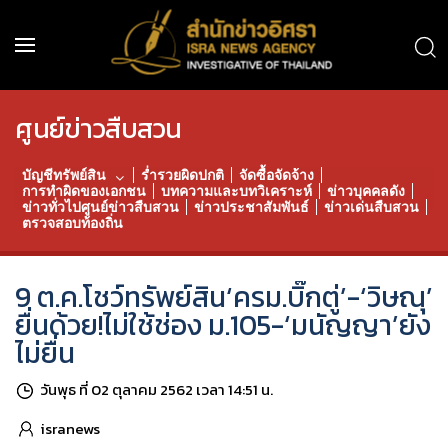
ศูนย์ข่าวสืบสวน
บัญชีทรัพย์สิน
ร่ำรวยผิดปกติ
จัดซื้อจัดจ้าง
การทำผิดของเอกชน
บทความและบทวิเคราะห์
ข่าวบุคคลดัง
ข่าวทั่วไปศูนย์ข่าวสืบสวน
ข่าวประชาสัมพันธ์
ข่าวเด่นสืบสวน
ตรวจสอบท้องถิ่น
9 ต.ค.โชว์ทรัพย์สิน‘ครม.บิ๊กตู่’-‘วิษณุ’
ยื่นด้วย!ไม่ใช้ช่อง ม.105-‘มนัญญา’ยัง
ไม่ยื่น
วันพุธ ที่ 02 ตุลาคม 2562 เวลา 14:51 น.
isranews