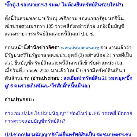
‘บิ๊กตู่-3 รองนายกฯ-3 รมต.’ ไม่ต้องยื่นทรัพย์สินรอบใหม่?
)
ทั้งนี้ในส่วนของนายวิษณุ เครืองาม รองนายกรัฐมนตรีนั้น
เข้าข่ายตามมาตรา 105 วรรคสี่ดังกล่าวด้วย แต่ยังยื่นบัญชี
แสดงรายการทรัพย์สินและหนี้สินแก่ ป.ป.ช.
ก่อนหน้านี้
สำนักข่าวอิศรา
www.isranews.org
รายงานแล้วว่า
มีรัฐมนตรีในรัฐบาล พล.อ.ประยุทธ์ (2) อย่างน้อย 21 รายที่เป็น
ส.ส. ยื่นบัญชีทรัพย์สินและหนี้สินกรณีเข้ารับตำแหน่ง ส.ส.
เมื่อวันที่ 25 พ.ค. 2562 มาแล้ว โดยมี 6 รายมีทรัพย์สินเกิน 1
พันล้านบาท
(อ่านประกอบ :
ละเอียด! ทรัพย์สิน 21 รมต.ยุค‘บิ๊ก
ตู่’ 6 คนรวยเกินพันล.-‘วีรศักดิ์’หนี้หมื่นล.
)
อ่านประกอบ :
กาง กม.ป.ป.ช.ไขปม‘มนัญญา’ ช่องโหว่ ม.105 วรรคสี่ ปิดตาย
การตรวจสอบบัญชีทรัพย์สิน?
ป.ป.ช.ถกปม‘มนัญญา’ยังไม่ยื่นทรัพย์สินเป็น รมช.เกษตรฯ-ชง