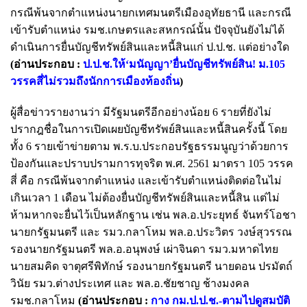
กรณีพ้นจากตำแหน่งนายกเทศมนตรีเมืองอุทัยธานี และกรณี
เข้ารับตำแหน่ง รมช.เกษตรและสหกรณ์นั้น ปัจจุบันยังไม่ได้
ดำเนินการยื่นบัญชีทรัพย์สินและหนี้สินแก่ ป.ป.ช. แต่อย่างใด
(อ่านประกอบ :
ป.ป.ช.ให้‘มนัญญา’ยื่นบัญชีทรัพย์สิน! ม.105
วรรคสี่ไม่รวมถึงนักการเมืองท้องถิ่น
)
ผู้สื่อข่าวรายงานว่า มีรัฐมนตรีอีกอย่างน้อย 6 รายที่ยังไม่
ปรากฎชื่อในการเปิดเผยบัญชีทรัพย์สินและหนี้สินครั้งนี้ โดย
ทั้ง 6 รายเข้าข่ายตาม พ.ร.บ.ประกอบรัฐธรรมนูญว่าด้วยการ
ป้องกันและปราบปรามการทุจริต พ.ศ. 2561 มาตรา 105 วรรค
สี่ คือ กรณีพ้นจากตำแหน่ง และเข้ารับตำแหน่งติดต่อในไม่
เกินเวลา 1 เดือน ไม่ต้องยื่นบัญชีทรัพย์สินและหนี้สิน แต่ไม่
ห้ามหากจะยื่นไว้เป็นหลักฐาน เช่น พล.อ.ประยุทธ์ จันทร์โอชา
นายกรัฐมนตรี และ รมว.กลาโหม พล.อ.ประวิตร วงษ์สุวรรณ
รองนายกรัฐมนตรี พล.อ.อนุพงษ์ เผ่าจินดา รมว.มหาดไทย
นายสมคิด จาตุศรีพิทักษ์ รองนายกรัฐมนตรี นายดอน ปรมัตถ์
วินัย รมว.ต่างประเทศ และ พล.อ.ชัยชาญ ช้างมงคล
รมช.กลาโหม
(อ่านประกอบ :
กาง กม.ป.ป.ช.-ตามไปดูสมบัติ