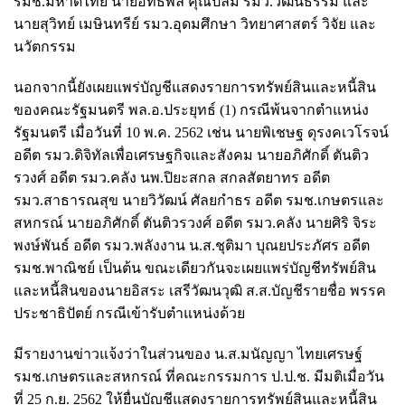
รมช.มหาดไทย นายอิทธิพล คุณปลื้ม รมว.วัฒนธรรม และ
นายสุวิทย์ เมษินทรีย์ รมว.อุดมศึกษา วิทยาศาสตร์ วิจัย และ
นวัตกรรม
นอกจากนี้ยังเผยแพร่บัญชีแสดงรายการทรัพย์สินและหนี้สิน
ของคณะรัฐมนตรี พล.อ.ประยุทธ์ (1) กรณีพ้นจากตำแหน่ง
รัฐมนตรี เมื่อวันที่ 10 พ.ค. 2562 เช่น นายพิเชษฐ ดุรงคเวโรจน์
อดีต รมว.ดิจิทัลเพื่อเศรษฐกิจและสังคม นายอภิศักดิ์ ตันติว
รวงศ์ อดีต รมว.คลัง นพ.ปิยะสกล สกลสัตยาทร อดีต
รมว.สาธารณสุข นายวิวัฒน์ ศัลยกำธร อดีต รมช.เกษตรและ
สหกรณ์ นายอภิศักดิ์ ตันติวรวงศ์ อดีต รมว.คลัง นายศิริ จิระ
พงษ์พันธ์ อดีต รมว.พลังงาน น.ส.ชุติมา บุณยประภัศร อดีต
รมช.พาณิชย์ เป็นต้น ขณะเดียวกันจะเผยแพร่บัญชีทรัพย์สิน
และหนี้สินของนายอิสระ เสรีวัฒนวุฒิ ส.ส.บัญชีรายชื่อ พรรค
ประชาธิปัตย์ กรณีเข้ารับตำแหน่งด้วย
มีรายงานข่าวแจ้งว่าในส่วนของ น.ส.มนัญญา ไทยเศรษฐ์
รมช.เกษตรและสหกรณ์ ที่คณะกรรมการ ป.ป.ช. มีมติเมื่อวัน
ที่ 25 ก.ย. 2562 ให้ยื่นบัญชีแสดงรายการทรัพย์สินและหนี้สิน