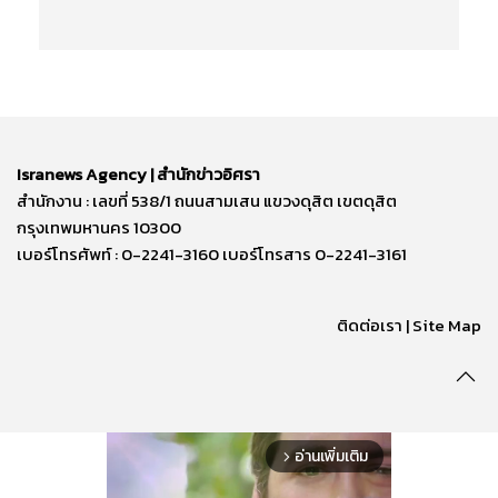
Isranews Agency | สำนักข่าวอิศรา
สำนักงาน : เลขที่ 538/1 ถนนสามเสน แขวงดุสิต เขตดุสิต
กรุงเทพมหานคร 10300
เบอร์โทรศัพท์ : 0-2241-3160 เบอร์โทรสาร 0-2241-3161
ติดต่อเรา | Site Map
อ่านเพิ่มเติม
arrow_forward_ios