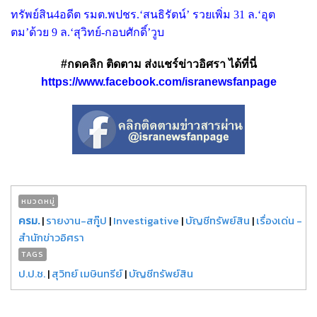
ทรัพย์สิน4อดีต รมต.พปชร.‘สนธิรัตน์’ รวยเพิ่ม 31 ล.‘อุต
ตม’ด้วย 9 ล.‘สุวิทย์-กอบศักดิ์’วูบ
#กดคลิก ติดตาม ส่งแชร์ข่าวอิศรา ได้ที่นี่
https://www.facebook.com/isranewsfanpage
หมวดหมู่
ครม.
|
รายงาน-สกู๊ป
|
Investigative
|
บัญชีทรัพย์สิน
|
เรื่องเด่น -
สำนักข่าวอิศรา
TAGS
ป.ป.ช.
|
สุวิทย์ เมษินทรีย์
|
บัญชีทรัพย์สิน