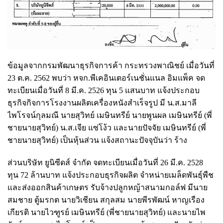
ข้อมูลจากกรมพัฒนาธุรกิจการค้า กระทรวงพาณิชย์ เมื่อวันที่
23 ต.ค. 2562 พบว่า หจก.พีเคอินเตอร์เนชั่นแนล อิมแพ็ค จด
ทะเบียนเมื่อวันที่ 8 มี.ค. 2526 ทุน 5 แสนบาท แจ้งประกอบ
ธุรกิจกิจการโรงงานผลิตเครื่องหนังสำเร็จรูป มี น.ส.มาลี
ไพโรจน์กุลมณี นายสุวิทย์ เมษินทรีย์ นายพูนผล เมษินทรีย์ (พี่
ชายนายสุวิทย์) น.ส.เจีย แซ่โง้ว และนายปัจจัย เมษินทรีย์ (พี่
ชายนายสุวิทย์) เป็นหุ้นส่วน แจ้งสถานะปัจจุบันว่า ร้าง
ส่วนบริษัท ยูนิซีดส์ จำกัด จดทะเบียนเมื่อวันที่ 26 มี.ค. 2528
ทุน 72 ล้านบาท แจ้งประกอบธุรกิจผลิต จำหน่ายเมล็ดพันธุ์พืช
และส่งออกสินค้าเกษตร รับจ้างปลูกหญ้าสนามกอล์ฟ มีนาย
สมชาย ตู้มรกต นายวิเชียน สกุลสม นายพีรพัฒน์ หาญเรือง
เกียรติ นายไวฑูรย์ เมษินทรีย์ (พี่ชายนายสุวิทย์) และนายไพ