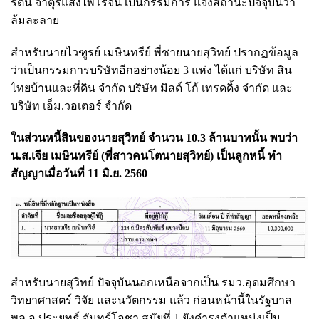
รัตน์ จาตุรแสงไพโรจน์ เป็นกรรมการ แจ้งสถานะปัจจุบันว่า
ล้มละลาย
สำหรับนายไวฑูรย์ เมษินทรีย์ พี่ชายนายสุวิทย์ ปรากฏข้อมูล
ว่าเป็นกรรมการบริษัทอีกอย่างน้อย 3 แห่ง ได้แก่ บริษัท สิน
ไทยบ้านและที่ดิน จำกัด บริษัท มิลด์ โก้ เทรดดิ้ง จำกัด และ
บริษัท เอ็ม.วอเตอร์ จำกัด
ในส่วนหนี้สินของนายสุวิทย์ จำนวน 10.3 ล้านบาทนั้น พบว่า
น.ส.เจีย เมษินทรีย์ (พี่สาวคนโตนายสุวิทย์) เป็นลูกหนี้ ทำ
สัญญาเมื่อวันที่ 11 มิ.ย. 2560
สำหรับนายสุวิทย์ ปัจจุบันนอกเหนือจากเป็น รมว.อุดมศึกษา
วิทยาศาสตร์ วิจัย และนวัตกรรม แล้ว ก่อนหน้านี้ในรัฐบาล
พล.อ.ประยุทธ์ จันทร์โอชา สมัยที่ 1 ยังดำรงตำแหน่งเป็น