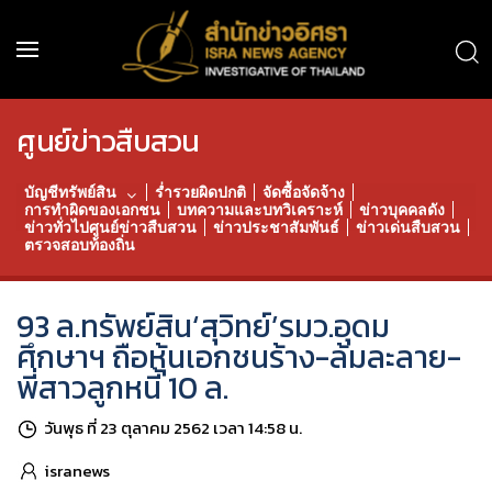
ศูนย์ข่าวสืบสวน
บัญชีทรัพย์สิน
ร่ำรวยผิดปกติ
จัดซื้อจัดจ้าง
การทำผิดของเอกชน
บทความและบทวิเคราะห์
ข่าวบุคคลดัง
ข่าวทั่วไปศูนย์ข่าวสืบสวน
ข่าวประชาสัมพันธ์
ข่าวเด่นสืบสวน
ตรวจสอบท้องถิ่น
93 ล.ทรัพย์สิน‘สุวิทย์’รมว.อุดม
ศึกษาฯ ถือหุ้นเอกชนร้าง-ล้มละลาย-
พี่สาวลูกหนี้ 10 ล.
วันพุธ ที่ 23 ตุลาคม 2562 เวลา 14:58 น.
isranews