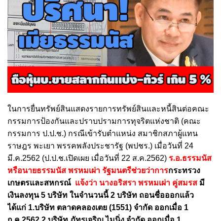
ในการยื่นทรัพย์สินแสดงรายการทรัพย์สินและหนี้สินต่อคณะ
กรรมการป้องกันและปราบปรามการทุจริตแห่งชาติ (คณะ
กรรมการ ป.ป.ช.) กรณีเข้ารับตำแหน่ง สมาชิกสภาผู้แทน
ราษฎร พะเยา พรรคพลังประชารัฐ (พปชร.) เมื่อวันที่ 24
มี.ค.2562 (ป.ป.ช.เปิดเผย เมื่อวันที่ 22 ส.ค.2562)
ร.อ.ธรรมนัส
หรือนายธรรมนัส พรหมเผ่า รัฐมนตรีช่วยว่าการ
กระทรวง
เกษตรและสหกรณ์
แจ้งว่า นางอริสรา พรหมเผ่า คู่สมรส
มี
เงินลงทุน 5 บริษัท ในจำนวนนี้ 2 บริษัท ถอนชื่อออกแล้ว
ได้แก่
1.บริษัท ตลาดคลองเตย (1551) จำกัด ออกเมื่อ 1
ก.ค.2562 2.บริษัท ภัทรเจริญ ไมนิ่ง จำกัด ออกเมื่อ 1