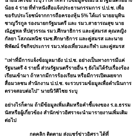
นายนิวัติไชย ระบุว่า เท่าที่ทราบข้อมูลขณะนี้ มีรัฐมนตรีอย่าง
น้อย 4 ราย ที่ทำหนังสือแจ้งประธานกรรมการ ป.ป.ช. เพื่อ
ขอรับประโยชน์จากการถือครองหุ้น 5% ได้แก่ นายอนุทิน
ชาญวีรกูล รองนายกรัฐมนตรี และ รมว.สาธารณสุข นาย
ณัฏฐพล ทีปสุวรรณ รมว.ศึกษาธิการ และคู่สมรส คุณหญิง
กัลยา โสภณพนิช รมช.ศึกษาธิการ และคู่สมรส และนาย
พิพัฒน์ รัชกิจประการ รมว.ท่องเที่ยวและกีฬา และคู่สมรส
“เท่าที่มีการแจ้งข้อมูลมายัง ป.ป.ช. อย่างเป็นทางการมีแค่
รัฐมนตรี 4 รายนี้ ส่วนรัฐมนตรีรายอื่น ๆ ยังไม่ได้รับเรื่องร้อง
เรียนเข้ามา ถ้าหากมีการร้องเรียน หรือมีการเปิดเผยจาก
สื่อมวลชน สำนักงาน ป.ป.ช. จะรวบรวมข้อมูลเพื่อดำเนินการ
ตรวจสอบต่อไป” นายนิวัติไชย ระบุ
อย่างไรก็ตาม ถ้ามีข้อมูลเพิ่มเติมหรือคำชี้แจงของ ร.อ.ธรรม
นัสหรือผู้เกี่ยวข้อง สำนักข่าวอิศราจะนำมารายงานเพิ่มเติม
ต่อไป
กดคลิก ติดตาม ส่งแชร์ข่าวอิศรา ได้ที่