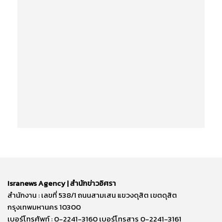
Isranews Agency | สำนักข่าวอิศรา
สำนักงาน : เลขที่ 538/1 ถนนสามเสน แขวงดุสิต เขตดุสิต
กรุงเทพมหานคร 10300
เบอร์โทรศัพท์ : 0-2241-3160 เบอร์โทรสาร 0-2241-3161