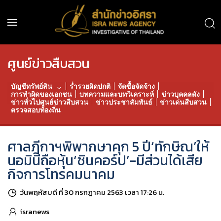
ศูนย์ข่าวสืบสวน
บัญชีทรัพย์สิน
ร่ำรวยผิดปกติ
จัดซื้อจัดจ้าง
การทำผิดของเอกชน
บทความและบทวิเคราะห์
ข่าวบุคคลดัง
ข่าวทั่วไปศูนย์ข่าวสืบสวน
ข่าวประชาสัมพันธ์
ข่าวเด่นสืบสวน
ตรวจสอบท้องถิ่น
ศาลฎีกาฯพิพากษาคุก 5 ปี‘ทักษิณ’ให้
นอมินีถือหุ้น‘ชินคอร์ป’-มีส่วนได้เสีย
กิจการโทรคมนาคม
วันพฤหัสบดี ที่ 30 กรกฎาคม 2563 เวลา 17:26 น.
isranews