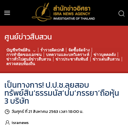
ศูนย์ข่าวสืบสวน
บัญชีทรัพย์สิน
ร่ำรวยผิดปกติ
จัดซื้อจัดจ้าง
การทำผิดของเอกชน
บทความและบทวิเคราะห์
ข่าวบุคคลดัง
ข่าวทั่วไปศูนย์ข่าวสืบสวน
ข่าวประชาสัมพันธ์
ข่าวเด่นสืบสวน
ตรวจสอบท้องถิ่น
เป็นทางการ! ป.ป.ช.ลุยสอบ
ทรัพย์สิน‘ธรรมนัส’ปม‘ภรรยา’ถือหุ้น
3 บริษัท
วันศุกร์ ที่ 21 สิงหาคม 2563 เวลา 18:00 น.
isranews