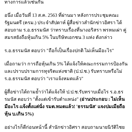
ทางการแล้วเช่นกัน
อนึ่ง เมื่อวันที่ 13 ส.ค. 2563 ที่ผ่านมา หลังการประชุมคณะ
รัฐมนตรี (ครม.) ประจำสัปดาห์ ผู้สื่อข่าวสำนักข่าวอิศรา ได้
สอบถาม ร.อ.ธรรมนัส ว่าทราบเรื่องที่นางอริสรา พรหมเผ่า คู่
สมรสยังถือหุ้นเกิน 5% ในบริษัทเอกชน 3 แห่ง ดังกล่าว
ร.อ.ธรรมนัส ตอบว่า "ถือก็เป็นเรื่องปกติ ไม่เห็นมีอะไร"
เมื่อถามว่า การถือหุ้นเกิน 5% ได้แจ้งให้คณะกรรมการป้องกัน
และปราบปรามการทุจริตแห่งชาติ (ป.ป.ช.) รับทราบหรือไม่
ร.อ.ธรรมนัส ตอบว่า "เราแจ้งหมดแล้ว"
ผู้สื่อข่าวได้ถามย้ำว่าได้แจ้งให้ ป.ป.ช.รับทราบเมื่อไร ร.อ.ธร
รมนัส ตอบว่า "ตั้งแต่เข้ารับตำแหน่ง"
(อ่านประกอบ :
ไม่เห็น
มีอะไร-แจ้งตั้งแต่นั่ง รมต.หมดแล้ว!
'ธรรมนัส' แจงปมเมียถือ
หุ้น บ.เกิน 5
%
)
อย่างไรก็ดีก่อนหน้านี้ สำนักข่าวอิศรา สอบถามนายนิวัติไชย