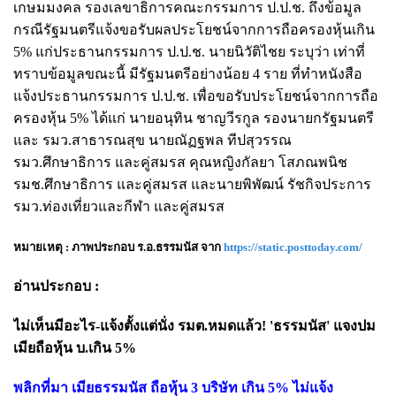
เกษมมงคล รองเลขาธิการคณะกรรมการ ป.ป.ช. ถึงข้อมูล
กรณีรัฐมนตรีแจ้งขอรับผลประโยชน์จากการถือครองหุ้นเกิน
5% แก่ประธานกรรมการ ป.ป.ช. นายนิวัติไชย ระบุว่า เท่าที่
ทราบข้อมูลขณะนี้ มีรัฐมนตรีอย่างน้อย 4 ราย ที่ทำหนังสือ
แจ้งประธานกรรมการ ป.ป.ช. เพื่อขอรับประโยชน์จากการถือ
ครองหุ้น 5% ได้แก่ นายอนุทิน ชาญวีรกูล รองนายกรัฐมนตรี
และ รมว.สาธารณสุข นายณัฏฐพล ทีปสุวรรณ
รมว.ศึกษาธิการ และคู่สมรส คุณหญิงกัลยา โสภณพนิช
รมช.ศึกษาธิการ และคู่สมรส และนายพิพัฒน์ รัชกิจประการ
รมว.ท่องเที่ยวและกีฬา และคู่สมรส
หมายเหตุ : ภาพประกอบ ร.อ.ธรรมนัส จาก
https://static.posttoday.com/
อ่านประกอบ :
ไม่เห็นมีอะไร-แจ้งตั้งแต่นั่ง รมต.หมดแล้ว!
'ธรรมนัส' แจงปม
เมียถือหุ้น บ.เกิน 5
%
พลิกที่มา เมียธรรมนัส ถือหุ้น 3 บริษัท เกิน 5% ไม่แจ้ง