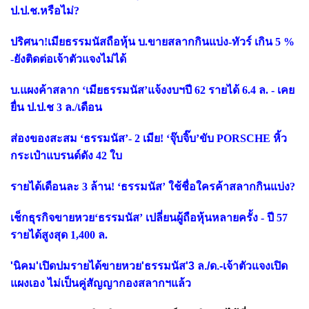
ป.ป.ช.หรือไม่?
ปริศนา!เมียธรรมนัสถือหุ้น บ.ขายสลากกินแบ่ง-ทัวร์ เกิน 5 %
-ยังติดต่อเจ้าตัวแจงไม่ได้
บ.แผงค้าสลาก ‘เมียธรรมนัส’แจ้งงบฯปี 62 รายได้ 6.4 ล. - เคย
ยื่น ป.ป.ช 3 ล./เดือน
ส่องของสะสม ‘ธรรมนัส’- 2 เมีย! ‘จุ๊บจิ๊บ’ขับ PORSCHE หิ้ว
กระเป๋าแบรนด์ดัง 42 ใบ
รายได้เดือนละ 3 ล้าน! ‘ธรรมนัส’ ใช้ชื่อใครค้าสลากกินแบ่ง?
เช็กธุรกิจขายหวย‘ธรรมนัส’ เปลี่ยนผู้ถือหุ้นหลายครั้ง - ปี 57
รายได้สูงสุด 1,400 ล.
'นิคม'เปิดปมรายได้ขายหวย'ธรรมนัส'3 ล./ด.-เจ้าตัวแจงเปิด
แผงเอง ไม่เป็นคู่สัญญากองสลากฯแล้ว