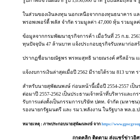
รูปภาพแขวนผนัง 8 รูป 1,050,000 บาท รูปปั้นสัมฤทธิ์ 4
ในส่วนของเงินลงทุน นอกเหนือจากกองทุนธนาคาร และหุ้
พรอพเพอร์ตี้ พลัส จำกัด รวมมูลค่า 47,000 หุ้น รวมมูลค
ข้อมูลจากกรมพัฒนาธุรกิจการค้า เมื่อวันที่ 25 ก.ย. 2563 
ทุนปัจจุบัน 47 ล้านบาท แจ้งประกอบธุรกิจรับเหมาก่อ
ปรากฏชื่อนายณัฐพร พรหมสุทธิ นายณรงค์ ศรีสอ้าน แล
แจ้งงบการเงินล่าสุดเมื่อปี 2562 มีรายได้รวม 813 บาท
สำหรับนายสุพัฒนพงษ์ ก่อนหน้านี้เมื่อปี 2554-2557 เป
ต่อมาปี 2557-2562 เป็นประธานเจ้าหน้าที่บริหารและกรร
รับการแต่งตั้งเป็นกรรมการบริษัท ปตท. จำกัด (มหาชน)
รองนายกรัฐมนตรี และ รมว.พลังงาน ในรัฐบาล พล.อ.ปร
หมายเหตุ : ภาพประกอบนายสุพัฒนพงษ์ จาก
https://www.gpscgrou
#กดคลิก ติดตาม ส่งแชร์ข่าวอิศรา