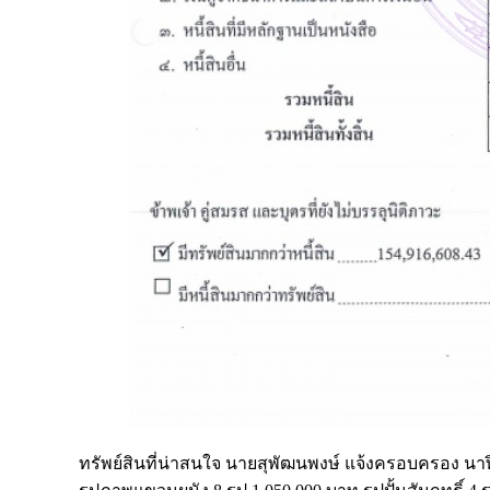
ทรัพย์สินที่น่าสนใจ นายสุพัฒนพงษ์ แจ้งครอบครอง นา