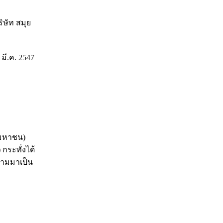
ิษัท สมุย
 มี.ค. 2547
(มหาชน)
กระทั่งได้
ทามมาเป็น