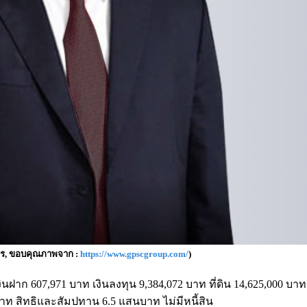
าวร, ขอบคุณภาพจาก :
https://www.gpscgroup.com/
)
งินฝาก 607,971 บาท เงินลงทุน 9,384,072 บาท ที่ดิน 14,625,000 บา
าท สิทธิและสัมปทาน 6.5 แสนบาท ไม่มีหนี้สิน