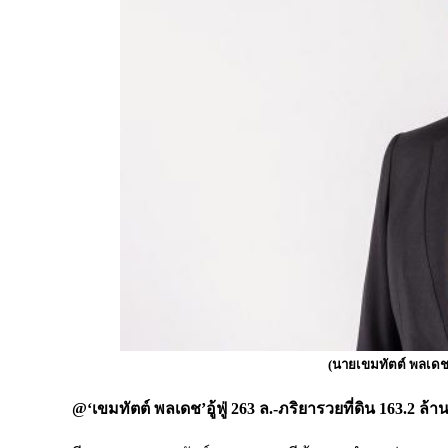
(นายเขมทัตต์ พลเด
@‘เขมทัตต์ พลเดช’อู้ฟู่ 263 ล.-ภริยารวยที่ดิน 163.2 ล้า