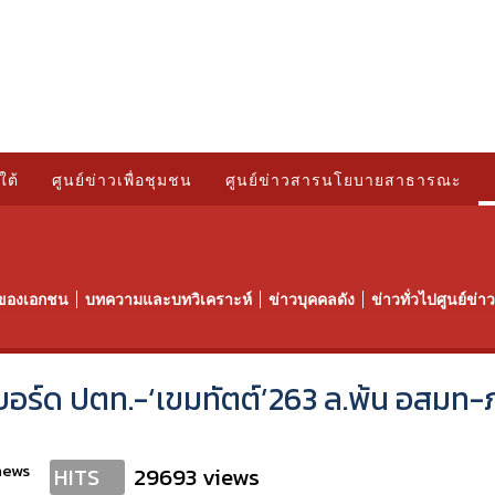
ใต้
ศูนย์ข่าวเพื่อชุมชน
ศูนย์ข่าวสารนโยบายสาธารณะ
ของเอกชน
บทความและบทวิเคราะห์
ข่าวบุคคลดัง
ข่าวทั่วไปศูนย์ข่
นั่งบอร์ด ปตท.-‘เขมทัตต์’263 ล.พ้น อสมท-
news
29693 views
HITS