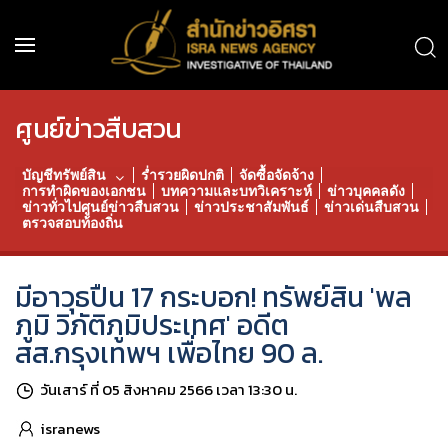
ศูนย์ข่าวสืบสวน
บัญชีทรัพย์สิน
ร่ำรวยผิดปกติ
จัดซื้อจัดจ้าง
การทำผิดของเอกชน
บทความและบทวิเคราะห์
ข่าวบุคคลดัง
ข่าวทั่วไปศูนย์ข่าวสืบสวน
ข่าวประชาสัมพันธ์
ข่าวเด่นสืบสวน
ตรวจสอบท้องถิ่น
มีอาวุธปืน 17 กระบอก! ทรัพย์สิน 'พล
ภูมิ วิภัติภูมิประเทศ' อดีต
สส.กรุงเทพฯ เพื่อไทย 90 ล.
วันเสาร์ ที่ 05 สิงหาคม 2566 เวลา 13:30 น.
isranews