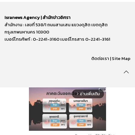
Isranews Agency | สำนักข่าวอิศรา
สำนักงาน : เลขที่ 538/1 ถนนสามเสน แขวงดุสิต เขตดุสิต
กรุงเทพมหานคร 10300
เบอร์โทรศัพท์ : 0-2241-3160 เบอร์โทรสาร 0-2241-3161
ติดต่อเรา | Site Map
อ่านเพิ่มเติม
arrow_forward_ios