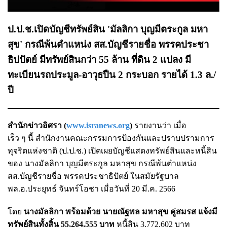
ป.ป.ช.เปิดบัญชีทรัพย์สิน 'มัลลิกา บุญมีตระกูล มหา
สุข' กรณีพ้นตำแหน่ง สส.บัญชีรายชื่อ พรรคประชา
ธิปปัตย์ มีทรัพย์สินกว่า 55 ล้าน ที่ดิน 2 แปลง มี
ทะเบียนรถประมูล-อาวุธปืน 2 กระบอก รายได้ 1.3 ล./
ปี
สำนักข่าวอิศรา (
www.isranews.org
)
รายงานว่า เมื่อ
เร็ว ๆ นี้ สำนักงานคณะกรรมการป้องกันและปราบปรามการ
ทุจริตแห่งชาติ (ป.ป.ช.) เปิดเผยบัญชีแสดงทรัพย์สินและหนี้สิน
ของ นางมัลลิกา บุญมีตระกูล มหาสุข กรณีพ้นตำแหน่ง
สส.บัญชีรายชื่อ พรรคประชาธิปัตย์ ในสมัยรัฐบาล
พล.อ.ประยุทธ์ จันทร์โอชา เมื่อวันที่ 20 มี.ค. 2566
โดย
นางมัลลิกา พร้อมด้วย นายณัฐพล มหาสุข คู่สมรส แจ้งมี
ทรัพย์สินทั้งสิ้น 55,264,555 บาท
หนี้สิน 3,772,602 บาท