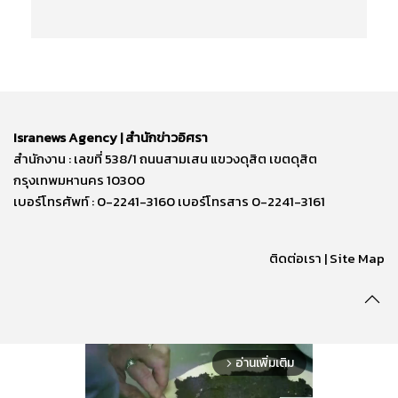
Isranews Agency | สำนักข่าวอิศรา
สำนักงาน : เลขที่ 538/1 ถนนสามเสน แขวงดุสิต เขตดุสิต
กรุงเทพมหานคร 10300
เบอร์โทรศัพท์ : 0-2241-3160 เบอร์โทรสาร 0-2241-3161
ติดต่อเรา | Site Map
อ่านเพิ่มเติม
arrow_forward_ios