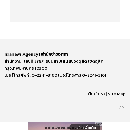
Isranews Agency | สำนักข่าวอิศรา
สำนักงาน : เลขที่ 538/1 ถนนสามเสน แขวงดุสิต เขตดุสิต
กรุงเทพมหานคร 10300
เบอร์โทรศัพท์ : 0-2241-3160 เบอร์โทรสาร 0-2241-3161
ติดต่อเรา | Site Map
อ่านเพิ่มเติม
arrow_forward_ios