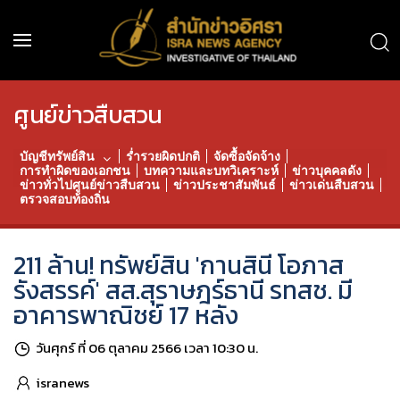
ศูนย์ข่าวสืบสวน
บัญชีทรัพย์สิน
ร่ำรวยผิดปกติ
จัดซื้อจัดจ้าง
การทำผิดของเอกชน
บทความและบทวิเคราะห์
ข่าวบุคคลดัง
ข่าวทั่วไปศูนย์ข่าวสืบสวน
ข่าวประชาสัมพันธ์
ข่าวเด่นสืบสวน
ตรวจสอบท้องถิ่น
211 ล้าน! ทรัพย์สิน 'กานสินี โอภาส
รังสรรค์' สส.สุราษฎร์ธานี รทสช. มี
อาคารพาณิชย์ 17 หลัง
วันศุกร์ ที่ 06 ตุลาคม 2566 เวลา 10:30 น.
isranews