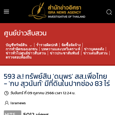
ศูนย์ข่าวสืบสวน
บัญชีทรัพย์สิน
ร่ำรวยผิดปกติ
จัดซื้อจัดจ้าง
การทำผิดของเอกชน
บทความและบทวิเคราะห์
ข่าวบุคคลดัง
ข่าวทั่วไปศูนย์ข่าวสืบสวน
ข่าวประชาสัมพันธ์
ข่าวเด่นสืบสวน
ตรวจสอบท้องถิ่น
593 ล.! ทรัพย์สิน 'ดนุพร' สส.เพื่อไทย
- 'กบ สุวนันท์' มีที่ดินในปากช่อง 83 ไร่
วันจันทร์ ที่ 09 ตุลาคม 2566 เวลา 12:24 น.
isranews
5012 views
HITS