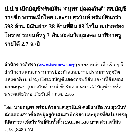
ป.ป.ช.เปิดบัญชีทรัพย์สิน 'ดนุพร ปุณณกันต์' สส.บัญชี
รายชื่อ พรรคเพื่อไทย และกบ สุวนันท์ ทรัพย์สินกว่า
593 ล้าน มีเงินฝาก 38 ล้านที่ดิน 83 ไร่ใน อ.ปากช่อง
โคราช รถยนต์หรู 3 คัน สะสมวัตถุมงคล-นาฬิกาหรู
รายได้ 2.7 ล./ปี
สำนักข่าวอิศรา (
www.isranews.org
)
รายงานว่า เมื่อเร็ว ๆ นี้
สำนักงานคณะกรรมการป้องกันและปราบปรามการทุจริต
แห่งชาติ (ป.ป.ช.) เปิดเผยบัญชีแสดงทรัพย์สินและหนี้สินของ
นายดนุพร ปุณณกันต์ กรณีเข้ารับตำแหน่ง สส.บัญชีรายชื่อ
พรรคเพื่อไทย เมื่อวันที่ 4 ก.ค. 2566
โดย
นายดนุพร พร้อมด้วย น.ส.สุวนันท์ คงยิ่ง หรือ กบ สุวนันท์
นักแสดงสาวชื่อดัง ผู้อยู่กินฉันสามีภริยา และบุตรที่ยังไม่บรรลุ
นิติภาวะ แจ้งมีทรัพย์สินทั้งสิ้น 593,384,630 บาท
ส่วนหนี้สิน
2,381,848 บาท