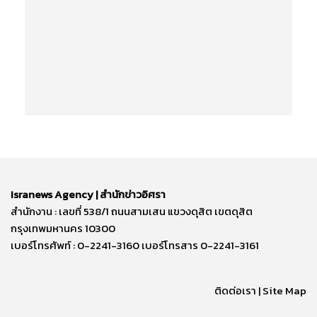
Isranews Agency | สำนักข่าวอิศรา
สำนักงาน : เลขที่ 538/1 ถนนสามเสน แขวงดุสิต เขตดุสิต
กรุงเทพมหานคร 10300
เบอร์โทรศัพท์ : 0-2241-3160 เบอร์โทรสาร 0-2241-3161
ติดต่อเรา | Site Map