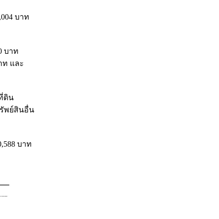
9,004 บาท
00 บาท
บาท และ
ี่ดิน
พย์สินอื่น
30,588 บาท