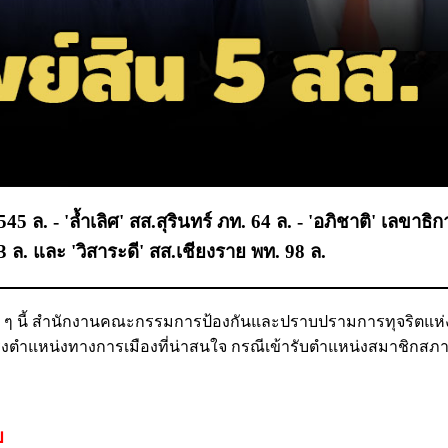
545 ล. - 'ล้ำเลิศ' สส.สุรินทร์ ภท. 64 ล. - 'อภิชาติ' เลขาธิ
3 ล. และ 'วิสาระดี' สส.เชียงราย พท. 98 ล.
ร็ว ๆ นี้ สำนักงานคณะกรรมการป้องกันและปราบปรามการทุจริตแห่
ดำรงตำแหน่งทางการเมืองที่น่าสนใจ กรณีเข้ารับตำแหน่งสมาชิกสภา
ย