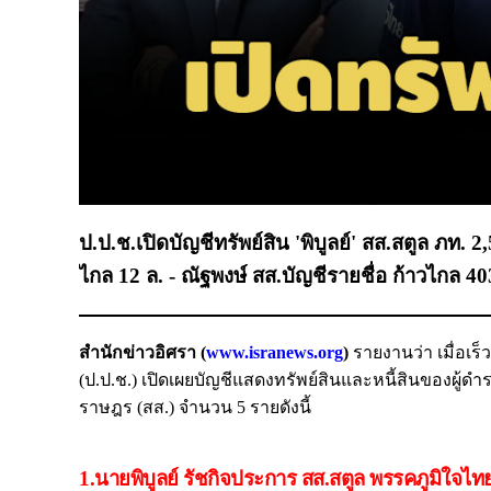
ป.ป.ช.เปิดบัญชีทรัพย์สิน 'พิบูลย์' สส.สตูล ภท. 2,
ไกล 12 ล. - ณัฐพงษ์ สส.บัญชีรายชื่อ ก้าวไกล 40
สำนักข่าวอิศรา (
www.isranews.org
)
รายงานว่า เมื่อเ
(ป.ป.ช.) เปิดเผยบัญชีแสดงทรัพย์สินและหนี้สินของผู้
ราษฎร (สส.) จำนวน 5 รายดังนี้
1.นายพิบูลย์ รัชกิจประการ สส.สตูล พรรคภูมิใจไท