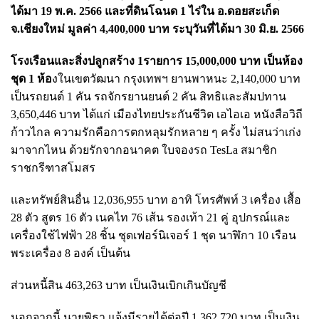
ได้มา 19 พ.ค. 2566 และที่ดินโฉนด 1 ไร่ใน อ.ดอยสะเก็ด
จ.เชียงใหม่ มูลค่า 4,400,000 บาท ระบุวันที่ได้มา 30 มิ.ย. 2566
โรงเรือนและสิ่งปลูกสร้าง 1รายการ 15,000,000 บาท เป็นห้อง
ชุด 1 ห้อ
งในเขตวัฒนา กรุงเทพฯ ยานพาหนะ 2,140,000 บาท
เป็นรถยนต์ 1 คัน รถจักรยานยนต์ 2 คัน สิทธิและสัมปทาน
3,650,446 บาท ได้แก่ เมืองไทยประกันชีวิต เอไอเอ หนังสือวิถี
ก้าวไกล ความรักคือการตกหลุมรักหลาย ๆ ครั้ง ไม่สนว่าเก่ง
มาจากไหน ด้วยรักจากอนาคต ใบจองรถ TesLa สมาชิก
ราชกรีฑาสโมสร
และทรัพย์สินอื่น 12,036,955 บาท อาทิ โทรศัพท์ 3 เครื่อง เสื้อ
28 ตัว สูตร 16 ตัว เนคไท 76 เส้น รองเท้า 21 คู่ อุปกรณ์และ
เครื่องใช้ไฟฟ้า 28 ชิ้น ชุดเฟอร์นิเจอร์ 1 ชุด นาฬิกา 10 เรือน
พระเครื่อง 8 องค์ เป็นต้น
ส่วนหนี้สิน 463,263 บาท เป็นเงินเบิกเกินบัญชี
นอกจากนี้ นายพิธา แจ้งมีรายได้ต่อปี 1,362,720 บาท เป็นเงิน