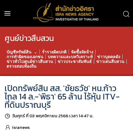
ศูนย์ข่าวสืบสวน
บัญชีทรัพย์สิน
ร่ำรวยผิดปกติ
จัดซื้อจัดจ้าง
การทำผิดของเอกชน
บทความและบทวิเคราะห์
ข่าวบุคคลดัง
ข่าวทั่วไปศูนย์ข่าวสืบสวน
ข่าวประชาสัมพันธ์
ข่าวเด่นสืบสวน
ตรวจสอบท้องถิ่น
เปิดทรัพย์สิน สส. 'ชัยธวัช' หน.ก้าว
ไกล 14 ล.-'พิธา' 65 ล้าน ไร้หุ้น ITV-
ที่ดินปราณบุรี
วันศุกร์ ที่ 03 พฤศจิกายน 2566 เวลา 14:47 น.
isranews