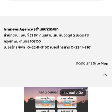
Isranews Agency | สำนักข่าวอิศรา
สำนักงาน : เลขที่ 538/1 ถนนสามเสน แขวงดุสิต เขตดุสิต
กรุงเทพมหานคร 10300
เบอร์โทรศัพท์ : 0-2241-3160 เบอร์โทรสาร 0-2241-3161
ติดต่อเรา | Site Map
อ่านเพิ่มเติม
arrow_forward_ios