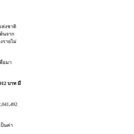
แห่งชาติ
ีพ้นจาก
างรายไม่
ื่อมา
,912 บาท มี
2,041,492
ป็นค่า