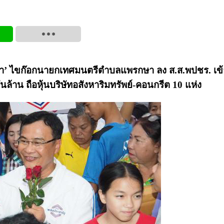
รรยา’ ไขก๊อกนายกเทศมนตรีตำบลแพรกษา ลง ส.ส.พปชร. เข้
พันล้าน ถือหุ้นบริษัทอสังหาริมทรัพย์-คอนกรีต 10 แห่ง