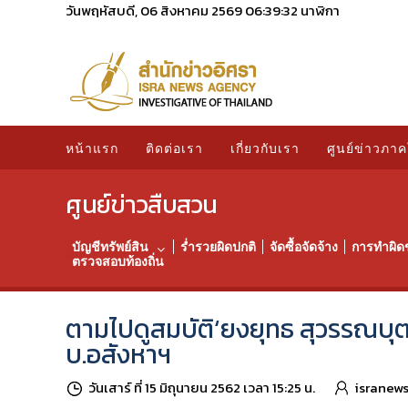
วันพฤหัสบดี, 06 สิงหาคม 2569
06:39:34
นาฬิกา
หน้าแรก
ติดต่อเรา
เกี่ยวกับเรา
ศูนย์ข่าวภาค
ศูนย์ข่าวสืบสวน
บัญชีทรัพย์สิน
ร่ำรวยผิดปกติ
จัดซื้อจัดจ้าง
การทำผิด
ตรวจสอบท้องถิ่น
ตามไปดูสมบัติ‘ยงยุทธ สุวรรณบุตร’
บ.อสังหาฯ
วันเสาร์ ที่ 15 มิถุนายน 2562 เวลา 15:25 น.
isranew