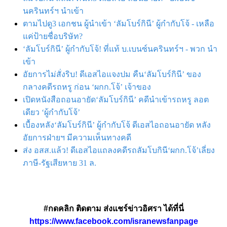
นครินทร์ฯ นำเข้า
ตามไปดู3 เอกชน ผู้นำเข้า ‘ลัมโบร์กินี’ ผู้กำกับโจ้ - เหลือ
แค่ป้ายชื่อบริษัท?
‘ลัมโบร์กินี’ ผู้กำกับโจ้! ที่แท้ บ.เบนซ์นครินทร์ฯ - พวก นำ
เข้า
อัยการไม่สั่งริบ! ดีเอสไอแจงปม คืน‘ลัมโบร์กินี’ ของ
กลางคดีรถหรู ก่อน ‘ผกก.โจ้’ เจ้าของ
เปิดหนังสือถอนอายัด‘ลัมโบร์กินี’ คดีนำเข้ารถหรู ลอต
เดียว ‘ผู้กำกับโจ้’
เบื้องหลัง‘ลัมโบร์กินี’ ผู้กำกับโจ้ ดีเอสไอถอนอายัด หลัง
อัยการฝ่ายฯ มีความเห็นทางคดี
ส่ง อสส.แล้ว! ดีเอสไอแถลงคดีรถลัมโบกินี‘ผกก.โจ้’เลี่ยง
ภาษี-รัฐเสียหาย 31 ล.
#กดคลิก ติดตาม ส่งแชร์ข่าวอิศรา ได้ที่นี่
https://www.facebook.com/isranewsfanpage