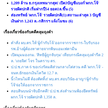
1,209 ล้าน ธ.กรุงเทพมากสุด! เปิด3บัญชีแบงก์'ผกก.โจ้'
รวยผิดปกติ เริ่มฝากปี54 ยอด1ล.ขึ้น
(5)
ส่องทรัพย์ 'ผกก.โจ้' รวยผิดปกติ(1):สถานะล่าสุด 3 บัญชี
เงินฝาก 1,243 ล.-กสิกรฯ แจ้งโมฆะ
(6)
เรื่องเกี่ยวข้องกับคดีคลุมถุงดำ
คำสั่ง ผบ.ตร.ให้‘ผู้กำกับโจ้’ออกจากราชการ-ใบรับรอง
รพ.อ้างผู้ต้องหาตายจากพิษแอมเฟตามีน
เปิดมุมมองกม. 'สิทธิผู้ถูกจับกุม' เทียบกรณีคลุมถุงดำรีด 2
ล. 'เถยจิต' โจร ในคราบ ตร.
ป.ป.ช.ภาค 6 ขอเร่งรัดมติส่วนกลางไต่สวน คดี 'ผกก.โจ้' -
จนท.ยักยอกเงินโควิด 12.7 ล.
นิ้วไหนไม่ดี ต้องตัดทิ้ง! ผบ.ตร.สอบวินัย-อาญา'ผู้กำกับ
โจ้'จ่อให้ออกจากราชการ
สอบสินบนนำจับอีกคดี! ป.ป.ช.ส่งสำนวนฟ้องยึดทรัพย์
ผกก.โจ้ รวยผิดปกติ 1,358 ล.
เรื่องเกี่ยวข้องกับคดีรถหรู