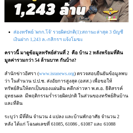
ส่องทรัพย์ 'ผกก.โจ้' รวยผิดปกติ(1):สถานะล่าสุด 3 บัญชี
เงินฝาก 1,243 ล.-กสิกรฯ แจ้งโมฆะ
คราวนี้ มาดูข้อมูลทรัพย์ส่วนที่ 2 คือ
บ้าน 2 หลังพร้อมที่ดิน
มูลค่ารวมกว่า 54 ล้านบาท กันบ้าง?
สำนักข่าวอิศรา (
www.isranews.org
) ตรวจสอบยืนยันข้อมูลพบ
ว่า ในสำนวน ป.ป.ช. ส่งอัยการสูงสุด (อสส.) เพื่อขอให้
ทรัพย์สินให้ตกเป็นของแผ่นดิน คดีกล่าวหา พ.ต.อ. ธิติสรรค์
อุทธนผล มีพฤติกรรมร่ำรวยผิดปกติ ในส่วนของทรัพย์สินบ้าน
และที่ดิน
ระบุว่า มีที่ดิน จำนวน 4 แปลง และบ้านพักอาศัย จำนวน 2
หลัง ได้แก่ โฉนดเลขที่ 61085, 61086 , 61087 และ 61088