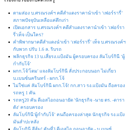
ตามส่อง บ.ศรณรงค์ฯ คดีสำแดงราคานำเข้า ‘เฟอร์รารี่’
สภาพปัจจุบันเหลือแค่ตึกเก่า
เปิดเอกสาร บ.ศรณรงค์ฯ คดีสำแดงราคานำเข้า ‘เฟอร์รา
รี่’เท็จ เป็นใคร?
คำพิพากษาคดีสำแดงนำเข้า ‘เฟอร์รารี่’ เท็จ บ.ศรณรงค์ฯ
กับพวก ปรับ 1.6 ล. ริบรถ
พลิกธุรกิจ 13 บ.เสี่ยรง.แป้งมัน ผู้ครอบครอง ลัมโบร์กินี ‘ผู้
กำกับโจ้’
ผกก.โจ้'โดม' แจงลัมโบร์กินี สั่งประกอบนอก ไม่เกี่ยว
บ.เบนซ์นครินทร์ - ผกก.โจ้
ไม่ใช่แค่ ลัมโบร์กินี ผกก.โจ้! กก.สาว รง.แป้งมัน ถือครอง
รถหรู 1 คัน
รถหรู20 คัน ดีเอสไอถอนอายัด 'นักธุรกิจ -นาย ตร. -ดารา
ดัง' ครอบครอง
ลัมโบร์กินี‘ผู้กำกับโจ้’ คนถือครองล่าสุด นักธุรกิจ รง.แป้ง
มันสำปะหลัง
ลัมโบกินี สีส้ม! คันที่3 ดีเอสไอ ถอนอายัด - บ.เบนซ์