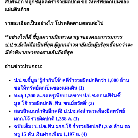
สิบคันอีก ที่ถูกชี้มูลคดีร่ำรวยผิดปกติ ขอให้ทรัพย์ตกเป็นของ
แผ่นดินด้วย
รายละเอียดเป็นอย่างไร โปรดติดตามตอนต่อไป
**อย่างไรก็ดี ชี้มูลความผิดทางอาญาของคณะกรรมการ
ป.ป.ช.ยังไม่ถือเป็นที่สุด ผู้ถูกกล่าวหายังเป็นผู้บริสุทธิ์จนกว่าจะ
มีคำพิพากษาของศาลอันถึงที่สุด
อ่านข่าวประกอบ:
ป.ป.ช.ชี้มูล 'ผู้กำกับโจ้' คดีร่ำรวยผิดปกติกว่า 1,000 ล้าน
ขอให้ทรัพย์ตกเป็นของแผ่นดิน
(1)
ทะลุ 1,300 ล.-รถหรูเพียบ! เลขาฯ ป.ป.ช.คอนเฟิร์มชี้
มูล'โจ้'รวยผิดปกติ -ฟัน 'ชนม์สวัสดิ์'
(2)
สอบสินบนนำจับอีกคดี! ป.ป.ช.ส่งสำนวนฟ้องยึดทรัพย์
ผกก.โจ้ รวยผิดปกติ 1,358 ล.
(3)
ฉบับเต็ม! ป.ป.ช.ฟัน ผกก.โจ้ ร่ำรวยผิดปกติ1,358 ล้าน รถ
หรู 15 คัน เงินฝากเพียบ 1,197 ล.
(4)