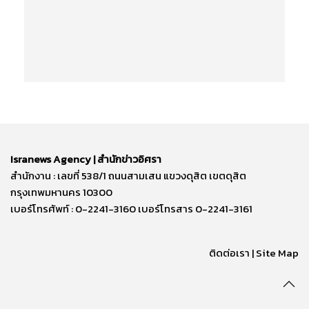
Isranews Agency | สำนักข่าวอิศรา
สำนักงาน : เลขที่ 538/1 ถนนสามเสน แขวงดุสิต เขตดุสิต
กรุงเทพมหานคร 10300
เบอร์โทรศัพท์ : 0-2241-3160 เบอร์โทรสาร 0-2241-3161
ติดต่อเรา | Site Map