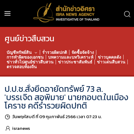
ศูนย์ข่าวสืบสวน
บัญชีทรัพย์สิน
ร่ำรวยผิดปกติ
จัดซื้อจัดจ้าง
การทำผิดของเอกชน
บทความและบทวิเคราะห์
ข่าวบุคคลดัง
ข่าวทั่วไปศูนย์ข่าวสืบสวน
ข่าวประชาสัมพันธ์
ข่าวเด่นสืบสวน
ตรวจสอบท้องถิ่น
ป.ป.ช.สั่งยึดอายัดทรัพย์ 73 ล.
'บรรเจิด สอพิมาย' นายกอบต.ในเมือง
โคราช คดีร่ำรวยผิดปกติ
วันพฤหัสบดี ที่ 09 กุมภาพันธ์ 2566 เวลา 07:23 น.
isranews