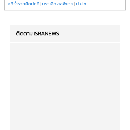
คดีร่ำรวยผิดปกติ
|
บรรเจิด สอพิมาย
|
ป.ป.ช.
ติดตาม ISRANEWS