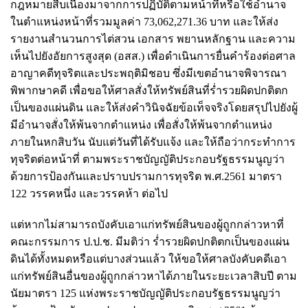
กฎหมายสืบเนื่องมาจากการปฏิบัติตามหน้าที่หรือใช้อำนาจ
ในตำแหน่งหน้าที่รวมมูลค่า 73,062,271.36 บาท และให้ส่ง
รายงานสำนวนการไต่สวน เอกสาร พยานหลักฐาน และความ
เห็นไปยังอัยการสูงสุด (อสส.) เพื่อดำเนินการยื่นคำร้องต่อศาล
อาญาคดีทุจริตและประพฤติมิชอบ ซึ่งมีเขตอำนาจพิจารณา
พิพากษาคดี เพื่อขอให้ศาลสั่งให้ทรัพย์สินที่ร่ำรวยผิดปกติตก
เป็นของแผ่นดิน และให้ส่งคำวินิจฉัยข้อเท็จจริงโดยสรุปไปยังผู้
มีอำนาจสั่งให้พ้นจากตำแหน่ง เพื่อสั่งให้พ้นจากตำแหน่ง
ภายในหกสิบวัน นับแต่วันที่ได้รับแจ้ง และให้ถือว่ากระทำการ
ทุจริตต่อหน้าที่ ตามพระราชบัญญัติประกอบรัฐธรรมนูญว่า
ด้วยการป้องกันและปราบปรามการทุจริต พ.ศ.2561 มาตรา
122 วรรคหนึ่ง และวรรคห้า ต่อไป
แต่หากไม่สามารถบังคับเอาแก่ทรัพย์สินของผู้ถูกกล่าวหาที่
คณะกรรมการ ป.ป.ช. มีมติว่า ร่ำรวยผิดปกติตกเป็นของแผ่น
ดินได้ทั้งหมดหรือแต่บางส่วนแล้ว ให้ขอให้ศาลบังคับคดีเอา
แก่ทรัพย์สินอื่นของผู้ถูกกล่าวหาได้ภายในระยะเวลาสิบปี ตาม
นัยมาตรา 125 แห่งพระราชบัญญัติประกอบรัฐธรรมนูญว่า