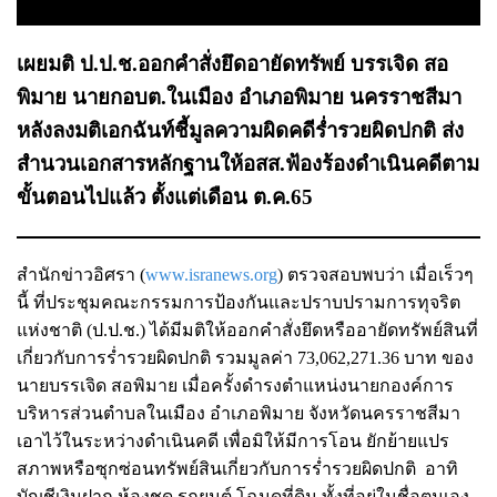
เผยมติ ป.ป.ช.ออกคำสั่งยึดอายัดทรัพย์ บรรเจิด สอ
พิมาย นายกอบต.ในเมือง อำเภอพิมาย นครราชสีมา
หลังลงมติเอกฉันท์ชี้มูลความผิดคดีร่ำรวยผิดปกติ ส่ง
สำนวนเอกสารหลักฐานให้อสส.ฟ้องร้องดำเนินคดีตาม
ขั้นตอนไปแล้ว ตั้งแต่เดือน ต.ค.65
สำนักข่าวอิศรา (
www.isranews.org
) ตรวจสอบพบว่า เมื่อเร็วๆ
นี้ ที่ประชุมคณะกรรมการป้องกันและปราบปรามการทุจริต
แห่งชาติ (ป.ป.ช.) ได้มีมติให้ออกคำสั่งยึดหรืออายัดทรัพย์สินที่
เกี่ยวกับการร่ำรวยผิดปกติ รวมมูลค่า 73,062,271.36 บาท ของ
นายบรรเจิด สอพิมาย เมื่อครั้งดำรงตำแหน่งนายกองค์การ
บริหารส่วนตำบลในเมือง อำเภอพิมาย จังหวัดนครราชสีมา
เอาไว้ในระหว่างดำเนินคดี เพื่อมิให้มีการโอน ยักย้ายแปร
สภาพหรือซุกซ่อนทรัพย์สินเกี่ยวกับการร่ำรวยผิดปกติ อาทิ
บัญชีเงินฝาก ห้องชุด รถยนต์ โฉนดที่ดิน ทั้งที่อยู่ในชื่อตนเอง