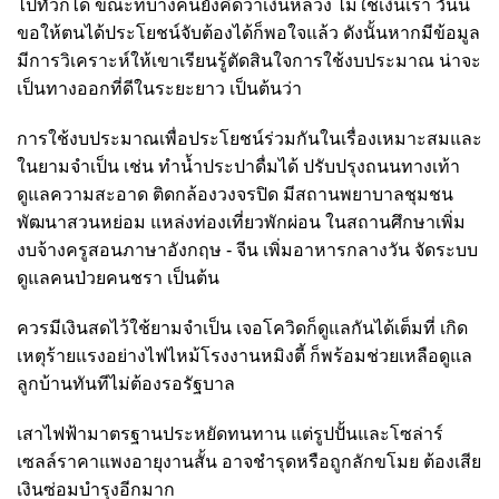
ไปทั่วก็ได้ ขณะที่บางคนยังคิดว่าเงินหลวง ไม่ใช่เงินเรา วันนี้
ขอให้ตนได้ประโยชน์จับต้องได้ก็พอใจแล้ว ดังนั้นหากมีข้อมูล
มีการวิเคราะห์ให้เขาเรียนรู้ตัดสินใจการใช้งบประมาณ น่าจะ
เป็นทางออกที่ดีในระยะยาว เป็นต้นว่า
การใช้งบประมาณเพื่อประโยชน์ร่วมกันในเรื่องเหมาะสมและ
ในยามจำเป็น เช่น ทำน้ำประปาดื่มได้ ปรับปรุงถนนทางเท้า
ดูแลความสะอาด ติดกล้องวงจรปิด มีสถานพยาบาลชุมชน
พัฒนาสวนหย่อม แหล่งท่องเที่ยวพักผ่อน ในสถานศึกษาเพิ่ม
งบจ้างครูสอนภาษาอังกฤษ - จีน เพิ่มอาหารกลางวัน จัดระบบ
ดูแลคนป่วยคนชรา เป็นต้น
ควรมีเงินสดไว้ใช้ยามจำเป็น เจอโควิดก็ดูแลกันได้เต็มที่ เกิด
เหตุร้ายแรงอย่างไฟไหม้โรงงานหมิงตี้ ก็พร้อมช่วยเหลือดูแล
ลูกบ้านทันทีไม่ต้องรอรัฐบาล
เสาไฟฟ้ามาตรฐานประหยัดทนทาน แต่รูปปั้นและโซล่าร์
เซลล์ราคาแพงอายุงานสั้น อาจชำรุดหรือถูกลักขโมย ต้องเสีย
เงินซ่อมบำรุงอีกมาก