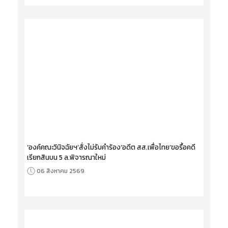
‘องค์คณะวินิจฉัยฯ’สั่งไม่รับคำร้อง‘อดีต สส.เพื่อไทย’ขอรื้อคดี
เรียกสินบน 5 ล.พิจารณาใหม่
06 สิงหาคม 2569