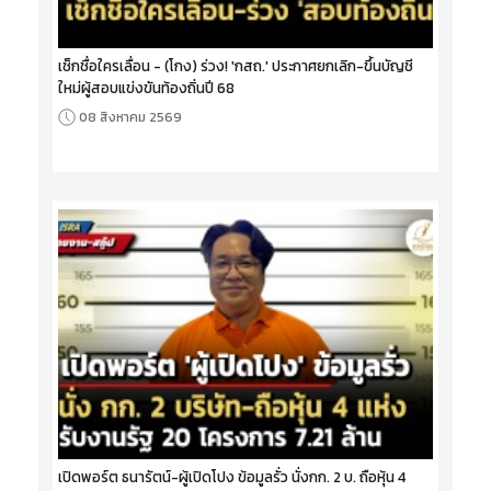
เช็กชื่อใครเลื่อน - (โกง) ร่วง! 'กสถ.' ประกาศยกเลิก-ขึ้นบัญชี
ใหม่ผู้สอบแข่งขันท้องถิ่นปี 68
08 สิงหาคม 2569
เปิดพอร์ต ธนารัตน์-ผู้เปิดโปง ข้อมูลรั่ว นั่งกก. 2 บ. ถือหุ้น 4