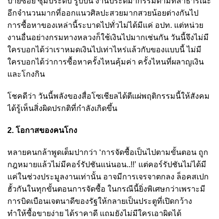
ป้ายซอย ซุ้มประดับ รูปปั้น งานประติมากรรมตามที่สาธารณะ
อีกจำนวนมากที่ออกแนวศิลปะสวยมากสวยน้อยต่างกันไป
การซื้อหาของเหล่านี้ระบาดไปทั่วไม่ได้มีแค่ อปท. แต่หน่วย
งานอื่นอย่างกรมทางหลวงก็ใช้เงินไปมากเช่นกัน วันนี้จึงไม่มี
ใครบอกได้ว่าเราหมดเงินไปเท่าไหร่แล้วกับของแบบนี้ ไม่มี
ใครบอกได้ว่าการซื้อหาครั้งไหนคุ้มค่า ครั้งไหนที่ผลาญเงิน
และโกงกิน
โชคดีว่า วันนี้พลังของสื่อโซเชียลได้ตีแผ่พฤติกรรมนี้ให้สังคม
ได้รู้เห็นสิ่งผิดปรกติที่กำลังเกิดขึ้น
2. โอกาสของคนโกง
หลายคนกล้าพูดเต็มปากว่า ‘การจัดซื้อเป็นไปตามขั้นตอน ถูก
กฎหมายแล้วไม่มีคอร์รัปชันแน่นอน..!!’ แต่คอร์รัปชันไม่ได้มี
แค่ในช่วงประมูลงานเท่านั้น อาจมีการเจรจาตกลง ล็อคสเปก
ฮั้วกันในทุกขั้นตอนการจัดซื้อ ในกรณีนี้ยิ่งพิเศษกว่าเพราะมี
การบิดเบือนเจตนาดีของรัฐให้กลายเป็นประตูที่เปิดกว้าง
ทำให้ซื้อขายง่าย ได้ราคาดี แถมยังไม่มีใครเอาผิดได้