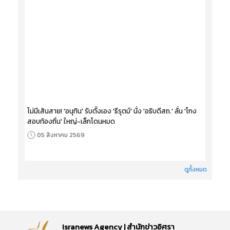
ไม่มีเส้นสาย! 'อนุทิน' รับตั้งเอง 'ธีรุตม์' นั่ง 'อธิบดีสถ.' ลั่น 'โกง
สอบท้องถิ่น' ใหญ่-เล็กโดนหมด
05 สิงหาคม 2569
ดูทั้งหมด
Isranews Agency | สำนักข่าวอิศรา