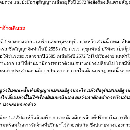
ง และยังมีอายุสัญญาเหลืออยู่ถึงปี 2572 จึงยังต้องเดินตามสัญญ
าจ้างเดินรถ
่ 1 ช่วงบางจาก - แบริ่ง และกรุงธนบุรี - บางหว้า ส่วนนี้ กทม. เป็นผ
นรถ ซึ่งสัญญาจัดทำในปี 2555 สมัย ม.ร.ว. สุขุมพันธ์ บริพัตร เป็นผู้
ให้ร่นระยะเวลาจากปี 2585 เหลือถึงปี 2572 ไม่ใช่เรื่องง่าย แต่ค่า
าะจาก 10 ปีที่ผ่านมามีการพบว่าตัวแปรบางอย่างเปลี่ยนไป โดยมีทั้
่ระหว่างประสานงานติดต่อกัน คาดว่าภายในเดือนกรกฎาคมนี้ น่าจะ
55 มาดูว่าในขณะนั้นทำสัญญาบนสมมติฐานอะไร แล้วปัจจุบันสมมติฐานเ
งไป สิ่งเหล่านี้ไม่ใช่เรื่องฝันเองเห็นเอง ผมว่าเราต้องทำการบ้าน
ัน ” นายธงทองกล่าว
เพียง 1-2 สัปดาห์ก็แล้วเสร็จ อาจจะต้องมีการจ้างที่ปรึกษาในการศ
มพร้อมในการจัดจ้างที่ปรึกษาไว้ด้วยเช่นกัน ซึ่งปลายทางของกา