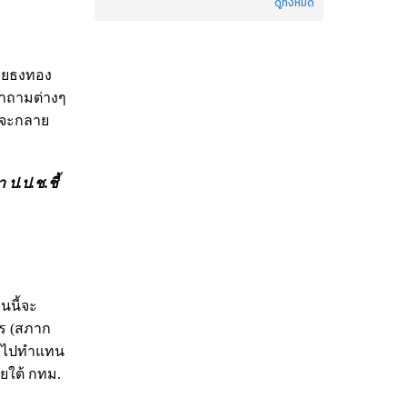
ดูทั้งหมด
นายธงทอง
คำถามต่างๆ
รถจะกลาย
ป.ป.ช.ชี้
นนี้จะ
คร (สภาก
. ไปทำแทน
ยใต้ กทม.