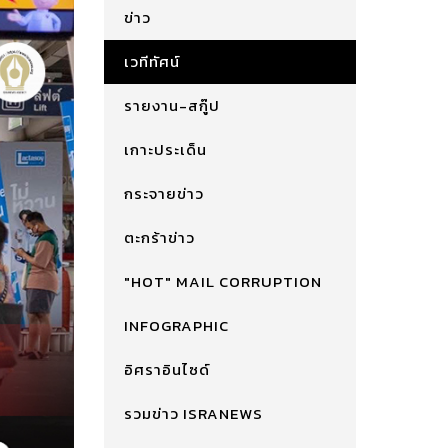
ข่าว
เวทีทัศน์
รายงาน-สกู๊ป
เกาะประเด็น
กระจายข่าว
ตะกร้าข่าว
"HOT" MAIL CORRUPTION
INFOGRAPHIC
อิศราอินไซด์
รวมข่าว ISRANEWS