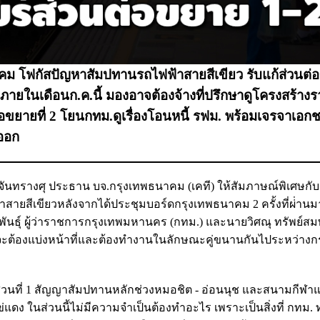
าคม โฟกัสปัญหาสัมปทานรถไฟฟ้าสายสีเขียว รับแก้ส่วนต่
ภายในเดือนก.ค.นี้ มองอาจต้องจ้างที่ปรึกษาดูโครงสร้าง
อขยายที่ 2 โยนกทม.ดูเรื่องโอนหนี้ รฟม. พร้อมเจรจาเอกชน
งออก
 จันทรางศุ ประธาน บจ.กรุงเทพธนาคม (เคที) ให้สัมภาษณ์พิเศษกับ
้าสายสีเขียวหลังจากได้ประชุมบอร์ดกรุงเทพธนาคม 2 ครั้งที่ผ่่านม
พันธุ์ ผู้ว่าราชการกรุงเทพมหานคร (กทม.) และนายวิศณุ ทรัพย์สมพ
 จะต้องแบ่งหน้าที่และต้องทำงานในลักษณะคู่ขนานกันไประหว่างก
ส่วนที่ 1 สัญญาสัมปทานหลักช่วงหมอชิต - อ่อนนุช และสนามกีฬาแห
แดง ในส่วนนี้ไม่มีความจำเป็นต้องทำอะไร เพราะเป็นสิ่งที่ กทม