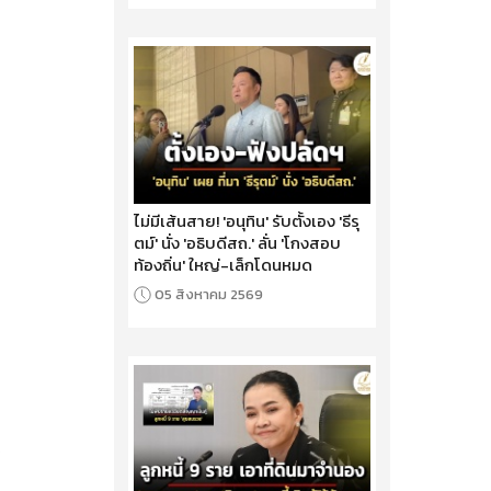
ไม่มีเส้นสาย! 'อนุทิน' รับตั้งเอง 'ธีรุ
ตม์' นั่ง 'อธิบดีสถ.' ลั่น 'โกงสอบ
ท้องถิ่น' ใหญ่-เล็กโดนหมด
05 สิงหาคม 2569