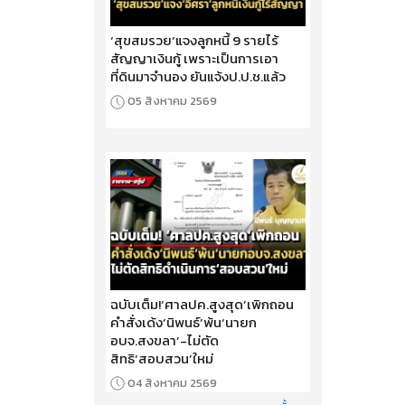
‘สุขสมรวย’แจงลูกหนี้ 9 รายไร้
สัญญาเงินกู้ เพราะเป็นการเอา
ที่ดินมาจำนอง ยันแจ้งป.ป.ช.แล้ว
05 สิงหาคม 2569
ฉบับเต็ม!‘ศาลปค.สูงสุด’เพิกถอน
คำสั่งเด้ง‘นิพนธ์’พ้น‘นายก
อบจ.สงขลา’-ไม่ตัด
สิทธิ‘สอบสวน’ใหม่
04 สิงหาคม 2569