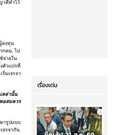
าที่ทำไว้
ู้ลงทุน
ว่ากทม. ไป
ใช้จ่ายใน
งตัวแปรที่
เริ่มเจรจา
เรื่องเด่น
หล่านั้น
กันพอสมควร
ึกษารูปแบบ
รเจรจากัน