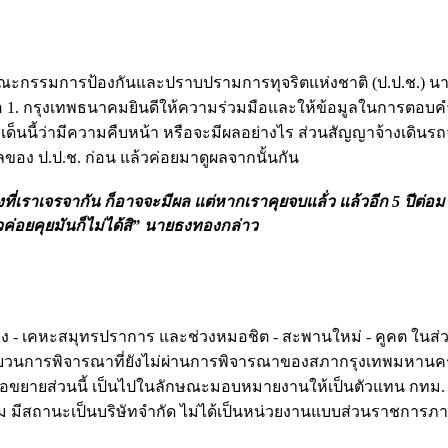
ปที่คณะกรรมการป้องกันและปราบปรามการทุจริตแห่งชาติ (ป.ป.ช.) 
ด็นคือ 1. กรุงเทพธนาคมยินดีให้ความร่วมมือและให้ข้อมูลในการตอบ
ด็นนี้ว่ามีความคืบหน้า หรือจะมีผลอย่างไร ส่วนสัญญาจ้างเดิน
ของ ป.ป.ช. ก่อน แล้วค่อยมาดูผลจากนั้นกัน
เราเจรจากัน ก็อาจจะมีผล แต่หากเราคุยจบแล้่ว แล้วอีก 5 ปีต่อมา 
ค่อยคุยมันก็ไม่ได้สิ” นายธงทองกล่าว
ิ่ง - เคหะสมุทรปราการ และช่วงหมอชิต - สะพานใหม่ - คูคต ในส่ว
 กระบวนการพิจารณาที่ยังไม่ผ่านการพิจารณาของสภากรุงเทพมหาน
ต่อขยายส่วนนี้ เป็นไปในลักษณะมอบหมายงานให้เป็นตัวแทน กทม
ม มีสถานะเป็นบริษัทจำกัด ไม่ได้เป็นหน่วยงานแบบส่วนราชการภา