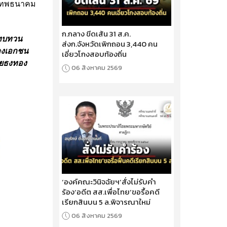
ุงเทพธนาคม
ก.กลาง ขีดเส้น 31 ส.ค.
ารทบทวน
ส่งก.จังหวัดเพิกถอน 3,440 คน
ทางเอกชน
เอี่ยวโกงสอบท้องถิ่น
ายธงทอง
06 สิงหาคม 2569
‘องค์คณะวินิจฉัยฯ’สั่งไม่รับคำ
ร้อง‘อดีต สส.เพื่อไทย’ขอรื้อคดี
เรียกสินบน 5 ล.พิจารณาใหม่
06 สิงหาคม 2569