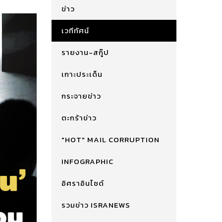
ข่าว
เวทีทัศน์
รายงาน-สกู๊ป
เกาะประเด็น
กระจายข่าว
ตะกร้าข่าว
"HOT" MAIL CORRUPTION
INFOGRAPHIC
อิศราอินไซด์
รวมข่าว ISRANEWS