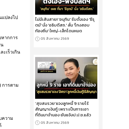
ยนแปลงไป
ไม่มีเส้นสาย! 'อนุทิน' รับตั้งเอง 'ธีรุ
ตม์' นั่ง 'อธิบดีสถ.' ลั่น 'โกงสอบ
ท้องถิ่น' ใหญ่-เล็กโดนหมด
รับหากการ
05 สิงหาคม 2569
ใน
ละเร็วเกิน
ต) การตาม
‘สุขสมรวย’แจงลูกหนี้ 9 รายไร้
สัญญาเงินกู้ เพราะเป็นการเอา
ที่ดินมาจำนอง ยันแจ้งป.ป.ช.แล้ว
รับความ
05 สิงหาคม 2569
้