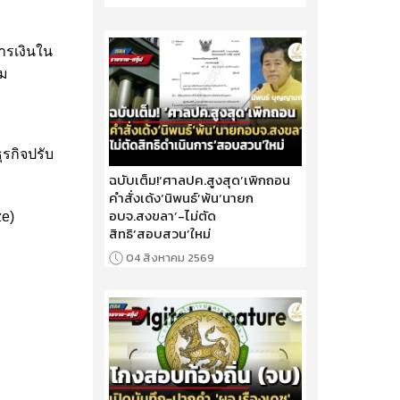
ารเงินใน
อม
ุรกิจปรับ
ฉบับเต็ม!‘ศาลปค.สูงสุด’เพิกถอน
คำสั่งเด้ง‘นิพนธ์’พ้น‘นายก
อบจ.สงขลา’-ไม่ตัด
ze)
สิทธิ‘สอบสวน’ใหม่
04 สิงหาคม 2569