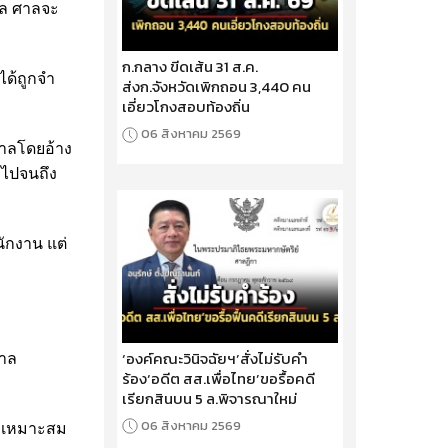
าล ศาลจะ
ก.กลาง ขีดเส้น 31 ส.ค.
ได้ถูกจำ
ส่งก.จังหวัดเพิกถอน 3,440 คน
เอี่ยวโกงสอบท้องถิ่น
06 สิงหาคม 2569
าลโดยอ้าง
ุมไปจนถึง
นักงาน แต่
‘องค์คณะวินิจฉัยฯ’สั่งไม่รับคำ
ศาล
ร้อง‘อดีต สส.เพื่อไทย’ขอรื้อคดี
เรียกสินบน 5 ล.พิจารณาใหม่
06 สิงหาคม 2569
ไม่เหมาะสม