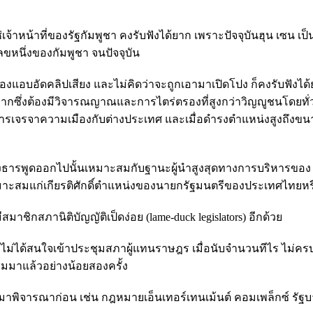
เจ้าหน้าที่ของรัฐกัมพูชา คงรับฟังได้ยาก เพราะปัจจุบันฮุน เซน เ
ลขหนึ่งของกัมพูชา จนปัจจุบัน
เองแอบอัดคลิปเสียง และไม่คิดว่าจะถูกเอามาเปิดโปง ก็คงรับฟังได้
ากซึ่งต้องมีวิจารณญาณและการไตร่ตรองที่สูงกว่าวิญญูชนโดยทั่ว
ะการเจรจาความเมืองกับต่างประเทศ และเมื่อดำรงตำแหน่งสูงถึงขนา
ทองธารพูดออกไปนั้นเหมาะสมกับฐานะผู้นำสูงสุดทางการบริหารของ
หมาะสมแก่เกียรติศักดิ์ตำแหน่งของนายกรัฐมนตรีของประเทศไทยหร
สมาชิกสภานิติบัญญัติเป็ดง่อย (lame-duck legislators) อีกด้วย
.ไม่ได้สนใจเข้าประชุมสภาผู้แทนราษฎร เมื่อนับจำนวนทีไร ไม่คร
ุมมาแล้วอย่างน้อยสองครั้ง
มาพิจารณาก่อน เช่น กฎหมายเอ็นเทอร์เทนเม้นต์ คอมเพล็กซ์ รัฐ