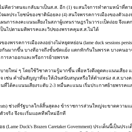
ี่ไม่คิดว่าตนจะกลับมาเป็นส.ส. อีก (1) จะสนใจการทำตามหน้าที่ตา
นใจผลประโยชน์ของชาติน้อยลง (4) สนใจพรรคการเมืองของตัวเองน
บแผนการลงคะแนนเสียงในสภาผู้แทนราษฎรในวาระเป็ดง่อย จึงแตก
เป็นไปตามมติพรรคและวิปของพรรคคุมส.ส.ไม่ได้
ของพรรคการเมืองลงอย่างไม่หยุดหย่อน (lame duck sessions persist
างกันมากขึ้น บางทีอาจถึงขั้นขัดแย้ง แตกหักกันในพรรค บางคนอา
่น การลาออกและหรือการย้ายพรรค
ใหม่ ๆ โดยใช้วิชาความรู้มากขึ้น เพื่อหวังดึงดูดคะแนนเสียง แ
 เช่น คำมั่นสัญญาที่จะให้เงินสนับสนุนหรือให้ตำแหน่ง ส.ส.บางคน
คนที่ได้คะแนนเสียงระดับ 2-3 หมื่นคะแนน เริ่มประกาศย้ายพรรค
ucrats) ช่วงที่รัฐบาลใกล้สิ้นสุดลง ข้าราชการส่วนใหญ่จะขาดความ
วจริง จึงจะเริ่มแอคทีฟใหม่อีกที
(Lame Duck's Brazen Caretaker Government) ประเด็นนี้เป็นประเด็น