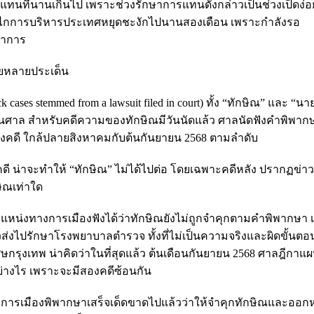
รแทนที่นานเกินไป เพราะช่วงรักษาการแทนดังกล่าวเป็นช่วงเป็ดง่อ
ไกการบริหารประเทศหยุดชะงักไปนานสองเดือน เพราะกำลังรอ
ษาการ
่อยหลายประเด็น
ases stemmed from a lawsuit filed in court) ทั้ง “ทักษิณ” และ “น
่ในศาล สำหรับคดีความของทักษิณมีวันนัดแล้ว ศาลนัดฟังคำพิพาก
่งคดี ใกล้ปลายสิงหาคมกับต้นกันยายน 2568 ตามลำดับ
คดี น่าจะทำให้ “ทักษิณ” ไม่ได้ไปต่อ โดยเฉพาะคดีหลัง ปรากฏข่าว
ิณเท่าใด
หน่งทางการเมืองฟังได้ว่าทักษิณยังไม่ถูกจำคุกตามคำพิพากษา 
งไปรักษาโรงพยาบาลตำรวจ ทั้งที่ไม่เป็นความจริงและผิดขั้นตอน ท
กรุงเทพ น่าคิดว่าในที่สุดแล้ว ต้นเดือนกันยายน 2568 ศาลฎีกาแ
่างไร เพราะจะมีสองคดีซ้อนกัน
ารเมืองพิพากษาเสร็จเด็ดขาดไปแล้วว่าให้จำคุกทักษิณและออกห