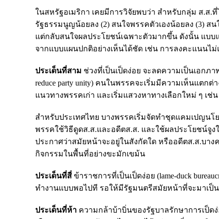
ในสหรัฐอเมริกา เคยมีการวิจัยพบว่า สำหรับกลุ่ม ส.ส.ท
รัฐธรรมนูญน้อยลง (2) สนใจพรรคตัวเองน้อยลง (3) ส
แต่กลับสนใจผลประโยชน์เฉพาะตัวมากขึ้น ดังนั้น แบ
จากแบบแผนปกติอย่างเห็นได้ชัด เช่น การลงคะแนนไม่
ประเด็นที่สาม
ช่วงที่เป็นเป็ดง่อย จะลดความเป็นเอกภาพ
reduce party unity) คนในพรรคจะเริ่มมีความเห็นแตกต่
แนวทางพรรคเก่า และเริ่มแสวงหาทางเลือกใหม่ ๆ เช
สำหรับประเทศไทย บางพรรคเริ่มจัดทำชุดแคมเปญนโยบาย
พรรคใช้วิธีดูดส.ส.และอดีตส.ส. และใช้ผลประโยชน์จูงใจ
ประกาศว่าสมัยหน้าจะอยู่ในสังกัดใด หรืออดีตส.ส.บาง
กิจกรรมในพื้นที่อย่างขะมักเขม้น
ประเด็นที่สี่
ข้าราชการที่เป็นเป็ดง่อย (lame-duck burea
ทำงานแบบพอไปที รอให้มีรัฐมนตรีสมัยหน้าที่จะมาเป็นตั
ประเด็นที่ห้า
ความกล้าบ้าบิ่นของรัฐบาลรักษาการเป็ดง่อย 