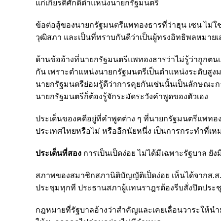
แก่เกียรติศักดิ์ตำแหน่งนายกรัฐมนตรี
ข้อต่อสู้ของนายกรัฐมนตรีแพทองธารที่ว่าฮุน เซน ไม่ใช่
วุฒิสภา และเป็นที่ทราบกันดีว่าเป็นผู้ทรงอิทธิพลหมายเ
ด้านข้ออ้างที่นายกรัฐมนตรีแพทองธารว่าไม่รู้ว่าถูกตน
กัน เพราะตำแหน่งนายกรัฐมนตรีเป็นตำแหน่งระดับสูงม
นายกรัฐมนตรีย่อมรู้ดีว่าการคุยกันเช่นนั้นเป็นลักษณ
นายกรัฐมนตรีก็ต้องรู้จักระมัดระวังคำพูดของตัวเอง
ประเด็นของคดีอยู่ที่คำพูดต่าง ๆ ที่นายกรัฐมนตรีแพ
ประเทศไทยหรือไม่ หรืออีกนัยหนึ่ง เป็นการกระทำที่เ
ประเด็นที่สอง
การเป็นเป็ดง่อย ไม่ได้มีเฉพาะรัฐบาล ยังมี
สภาพของสมาชิกสภานิติบัญญัติเป็ดง่อย เห็นได้จากส.ส
ประชุมทุกที ประธานสภาผู้แทนราฎรต้องรีบสั่งปิดประช
กฎหมายที่รัฐบาลอ้างว่าสำคัญและเคยเลื่อนวาระให้นำ