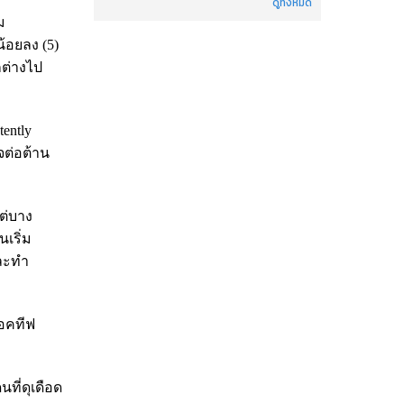
ดูทั้งหมด
ม
้อยลง (5)
ต่างไป
ently
จต่อต้าน
ต่บาง
เริ่ม
และทำ
แอคทีฟ
ที่ดุเดือด