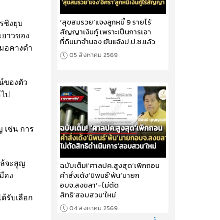
‘สุขสมรวย’แจงลูกหนี้ 9 รายไร้
รชิงยุบ
สัญญาเงินกู้ เพราะเป็นการเอา
ยะยาวของ
ที่ดินมาจำนอง ยันแจ้งป.ป.ช.แล้ว
าหมอคางดำ
05 สิงหาคม 2569
น์ของตัว
อไป
ญ เช่น การ
ล้จะสูญ
ฉบับเต็ม!‘ศาลปค.สูงสุด’เพิกถอน
คำสั่งเด้ง‘นิพนธ์’พ้น‘นายก
มือง
อบจ.สงขลา’-ไม่ตัด
สิทธิ‘สอบสวน’ใหม่
ด้รับเลือก
04 สิงหาคม 2569