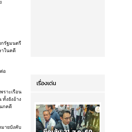
ย
ายกรัฐมนตรี
ษาในคดี
ต่อ
เรื่องเด่น
เพราะเรือน
ั้งยังอ้าง
ผนกคดี
มายบังคับ