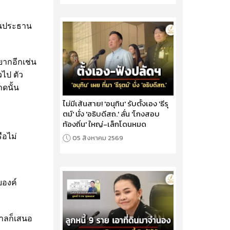
ป็นประธาน
ยากอีกเช่น
ไป ตัว
ดนั้น
ไม่มีเส้นสาย! 'อนุทิน' รับตั้งเอง 'ธีรุ
ตม์' นั่ง 'อธิบดีสถ.' ลั่น 'โกงสอบ
ท้องถิ่น' ใหญ่-เล็กโดนหมด
ือไม่
05 สิงหาคม 2569
บองค์
บาลก็เสนอ