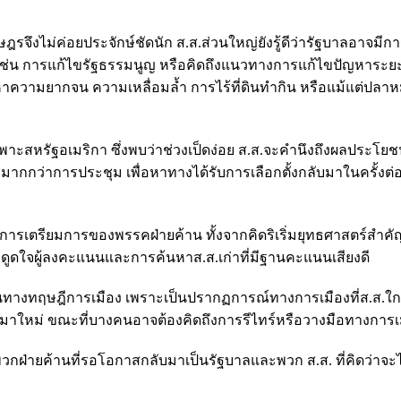
งไม่ค่อยประจักษ์ชัดนัก ส.ส.ส่วนใหญ่ยังรู้ดีว่ารัฐบาลอาจมีกา
ญ เช่น การแก้ไขรัฐธรรมนูญ หรือคิดถึงแนวทางการแก้ไขปัญหาระ
หาความยากจน ความเหลื่อมล้ำ การไร้ที่ดินทำกิน หรือแม้แต่ปล
สหรัฐอเมริกา ซึ่งพบว่าช่วงเป็ดง่อย ส.ส.จะคำนึงถึงผลประโยช
มากกว่าการประชุม เพื่อหาทางได้รับการเลือกตั้งกลับมาในครั้งต่
การเตรียมการของพรรคฝ่ายค้าน ทั้งจากคิดริเริ่มยุทธศาสตร์สำคั
ดูดใจผู้ลงคะแนนและการค้นหาส.ส.เก่าที่มีฐานคะแนนเสียงดี
ในทางทฤษฎีการเมือง เพราะเป็นปรากฏการณ์ทางการเมืองที่ส.ส.ใก
าใหม่ ขณะที่บางคนอาจต้องคิดถึงการรีไทร์หรือวางมือทางการเ
่พวกฝ่ายค้านที่รอโอกาสกลับมาเป็นรัฐบาลและพวก ส.ส. ที่คิดว่าจะไ