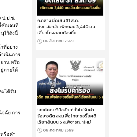
 ป.ป.ช.
ก.กลาง ขีดเส้น 31 ส.ค.
ชัดเจนที่
ส่งก.จังหวัดเพิกถอน 3,440 คน
เอี่ยวโกงสอบท้องถิ่น
ไว้ดังนี้
06 สิงหาคม 2569
ที่อย่าง
ดําเนินการ
พยาน หรือ
ู่ภายใต้
ละได้รับ
‘องค์คณะวินิจฉัยฯ’สั่งไม่รับคำ
ิจฉัย การ
ร้อง‘อดีต สส.เพื่อไทย’ขอรื้อคดี
เรียกสินบน 5 ล.พิจารณาใหม่
06 สิงหาคม 2569
หรือคํา