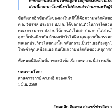
หากพยานคนไหนให้ข้อมูลที่ไม่ถูกต้องหรือไม่เ
ส่วนนี้ออกมาโดยที่เราไม่ต้องกลัวว่าพยานหรือผู
ข้อสังเกตอีกข้อหนึ่งของผมในคดีนี้ก็คือความพลิกผันข
ต.อ. วัชรพล ประธาร ป.ป.ช. ได้ขอถอนตัวในการไต่สวนค
คณะกรรมการ ป.ป.ช. ให้ถอนตัวไม่เข้าร่วมการไต่สวนไ
สุภาก็เช่นเดียวกัน ถ้าผมเข้าใจไม่ผิด คุณสุภาเป็นกรรม
พลเอกประวิตรในขณะนั้น กลับกลายเป็นว่าเธอต้องถูกโทษจ
โทษจำคุกเหมือนเธอ นับเป็นความพลิกผันของเหตุการณ์ท
ทั้งหมดนี้จึงเป็นที่มาของหัวข้อเรื่องบทความนี้ว่า คนยืม 
บทความโดย :
ศาสตราจารย์ ดร.เมธี ครองแก้ว
1 มิ.ย. 2569
#กดคลิก ติดตาม ส่งแชร์ข่าวอิศรา ได