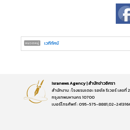
เวทีทัศน์
หมวดหมู่
Isranews Agency | สำนักข่าวอิศรา
สำนักงาน : โรงแรมเดอะ รอยัล ริเวอร์ เลขท
กรุงเทพมหานคร 10700
เบอร์โทรศัพท์ : 095-575-8881,02-241316