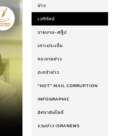
ข่าว
เวทีทัศน์
รายงาน-สกู๊ป
เกาะประเด็น
กระจายข่าว
ตะกร้าข่าว
"HOT" MAIL CORRUPTION
INFOGRAPHIC
อิศราอินไซด์
รวมข่าว ISRANEWS