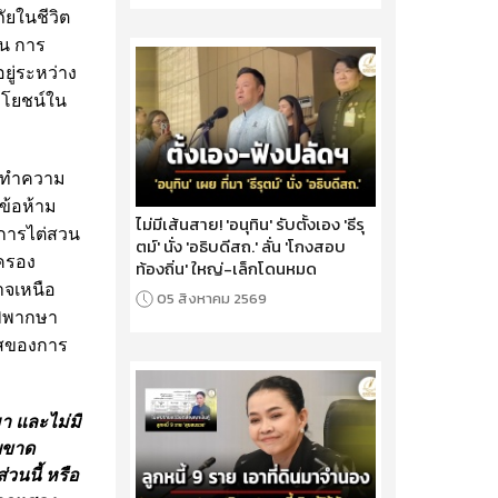
ภัยในชีวิต
วน การ
ยู่ระหว่าง
ะโยชน์ใน
ระทำความ
ีข้อห้าม
ไม่มีเส้นสาย! 'อนุทิน' รับตั้งเอง 'ธีรุ
ูลการไต่สวน
ตม์' นั่ง 'อธิบดีสถ.' ลั่น 'โกงสอบ
มครอง
ท้องถิ่น' ใหญ่-เล็กโดนหมด
าจเหนือ
05 สิงหาคม 2569
ำพิพากษา
งใสของการ
มา และไม่มี
ดยขาด
นนี้ หรือ