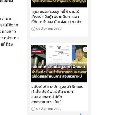
อาจแสดง
‘สุขสมรวย’แจงลูกหนี้ 9 รายไร้
สัญญาเงินกู้ เพราะเป็นการเอา
บว่าพล
ที่ดินมาจำนอง ยันแจ้งป.ป.ช.แล้ว
อนุมัติจาก
05 สิงหาคม 2569
องนางสาว
งการกล่าวหา
ที่ต้อง
ฉบับเต็ม!‘ศาลปค.สูงสุด’เพิกถอน
คำสั่งเด้ง‘นิพนธ์’พ้น‘นายก
อบจ.สงขลา’-ไม่ตัด
สิทธิ‘สอบสวน’ใหม่
04 สิงหาคม 2569