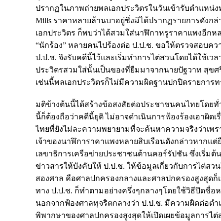
ปรากฏในภาพถ่ายพลเอกประวิตรในวันเข้ารับตำแหน่งท
Mills ราคาหลายล้านบาอยู่ซึ่งมิได้ปรากฏรายการดังกล่าวอ
เอกประวิตร ก็พบว่าได้สวมใส่นาฬิกาหรูราคาแพงอีกหลา
“นักร้อง” หลายคนไปร้องต่อ ป.ป.ช. ขอให้ตรวจสอบคว
ป.ป.ช. จึงรับคดีนี้ไว้และเริ่มทำการไต่สวนโดยได้ใช้เ
ประวิตรสวมใส่นั้นเป็นของที่ยืมมาจากนายปัฐวาท สุขศรื
เช่นนี้พลเอกประวิตรก็ไม่มีความผิดฐานปกปิดรายการท
มติข้างต้นนี้ได้สร้างข้อสงสัยต่อประชาชนคนไทยโดยทั
นี้ก็ต้องถือว่าคดีนี้ยุติ ไม่อาจดำเนินการฟ้องร้องเอาผิด
ไทยที่ยังไม่ละความพยายามที่จะค้นหาความจริงว่าเพราะ
เจ้าของนาฬิการาคาแพงหลายสิบเรือนดังกล่าวหากแต่ยืมเพ
เลขาธิการเครือข่ายประชาชนต้านคอร์รัปชัน ซึ่งเริ่มต
ข่าวสารให้บังคับให้ ป.ป.ช. ให้ข้อมูลเกี่ยวกับการไต่ส
สองศาล คือศาลปกครองกลางและศาลปกครองสูงสุดก็เห็นพ
ทาง ป.ป.ช. ก็ทำตามอย่างครึ่งๆกลางๆโดยใช้วิธีปิดชื่อหรื
นอกจากฟ้องศาลทุจริตกลางว่า ป.ป.ช. มีความผิดต่อ
พิพากษาของศาลปกครองสูงสุดให้เปิดเผยข้อมูลการไต่ส