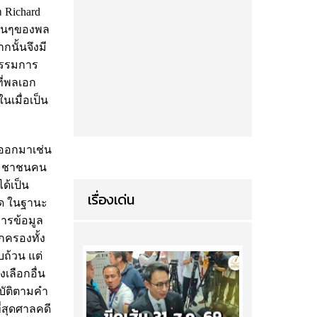
 Richard
อื่นๆของพล
นั้นจึงมี
กรรมการ
ที่พลเอก
นเมื่อเป็น
ิออกมาเช่น
ีประชาชนคน
ด้เป็น
เรื่องเด่น
คิด ในฐานะ
การข้อมูล
กครองทั้ง
ถ้วน แต่
งเลือกอื่น
บัติตามคำ
่สุดศาลคดี