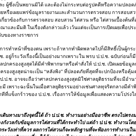
ะแสและ ผู้ซึ่งเป็นพยานมิได้ และต้องไม่กระทบต่อรูปคดีหรือความปลอด
รเปิดเผยหรือเผยแพร่ข้อมูลรายงานและสํานวนการตรวจสอบ การสอบส
เกี่ยวข้องกับการตรวจสอบ สอบสวน ไต่สวน หรือ ไต่สวนเบื้องต้นที่อ
และมีมติ ในเรื่องดังกล่าวแล้ว เว้นแต่จะเป็นการเปิดเผยเพื่อปร
วามลับของทางราชการ
นการทำหน้าที่ของตน เพราะถ้าหากทำผิดพลาดไปก็มีสิทธิ์เป็นผู้ก
. อยู่ก็ระวังเรื่องนี้เป็นอย่างมากเพราะใน พรบ ป.ป.ช. ฉบับก่อนก็ม
ื่อศาลปกครองสูงสุดได้มีคำพิพากษาหรือคำสั่งให้ ป.ป.ช. เปิดเผยข้อม
รองสูงสุดน่าจะเป็น “หลังพิง” ที่ปลอดภัยที่สุดที่จะปกป้องหรือคุ้
ป.ป.ช. อาจจะถือว่าศาลปกครองสูงสุดมิใช่ศาลยุติธรรมที่จะมีอำน
่าจะมี เพราะฉะนั้นในเมื่อศาลยุติธรรมอย่างเช่นศาลทุจริตกลางมีค
ทีที่แข็งกร้าวของ ป.ป.ช. เรื่องการให้ข้อมูลเพื่อแสดงความโปร่
หรือเดินทางมาถึงจุดนี้ได้ ถ้า ป.ป.ช. ทำงานอย่างมืออาชีพ ตรงไปตรง
องกังวลกับข้อมูลการไต่สวนที่ได้กระทำไป แต่ถ้า ป.ป.ช. ทำงานโ
ังเท่าที่ควร ผลการไต่สวนก็จะหลักฐานที่จะฟ้องการทำงานในส่ว