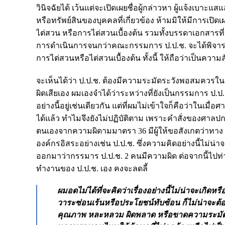
วินิจฉัยได้ เว้นแต่จะเปิดเผยชื่อผู้กล่าวหา ผู้แจ้งเบา
หรือทรัพย์สินของบุคคลที่เกี่ยวข้อง ห้ามมิให้มีกา
ไต่สวน หรือการไต่สวนเบื้องต้น รวมทั้งบรรดาเอกสารที่
การดําเนินการจนกว่าคณะกรรมการ ป.ป.ช. จะได้พิจารณา
การไต่สวนหรือไต่สวนเบื้องต้น ทั้งนี้ ให้ถือว่าเป็นค
จะเห็นได้ว่า ป.ป.ช. ต้องมีความระมัดระวังพอสมควรใ
ผิดเสียเอง ผมเองจำได้ว่าระหว่างที่ยังเป็นกรรมการ ป.ป.ช
อย่างนี้อยู่เช่นเดียวกัน แต่ที่ผมไม่เข้าใจก็คือว่าในเม
ได้แล้ว ทำไมจึงยังไม่ปฏิบัติตาม เพราะคำสั่งของศาลปกค
ตนเองจากความผิดามมาตรา 36 มีผู้ให้ขอสังเกตว่าทาง 
องค์กรอิสระอย่างเช่น ป.ป.ช. ซึ่งความคิดอย่างนี้ไม่น
ออกมาว่ากรรมาร ป.ป.ช. 2 คนมีความผิด ต่อจากนี้ไปท่า
ทำงานของ ป.ป.ช. เอง คงจะลดลี้
ผมอดไม่ได้ที่จะคิดว่าเรื่องอย่างนี้ไม่น่าจะเกิด
วาระซ่อนเร้นหรือประโยชน์ทับซ้อน ก็ไม่น่าจะต้
คุณภาพ หละหลวม ผิดพลาด หรือขาดความระมัดระว