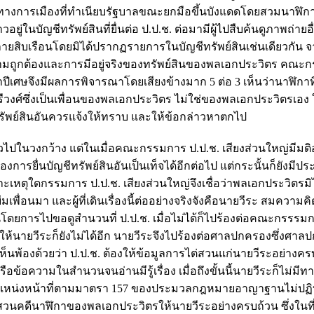
างการเมืองที่ทำเนียบรัฐบาลขณะยกมือขึ้นบังแดดโดยสวมนาฬิกา
ยู่ในบัญชีทรัพย์สินที่ยื่นต่อ ป.ป.ช. ต่อมามีผู้ไปสืบค้นดูภาพถ่าย
ยสิบเรือนโดยมิได้ปรากฏรายการในบัญชีทรัพย์สินเช่นเดียวกัน จาก
ามถูกต้องและการมีอยู่จริงของทรัพย์สินของพลเอกประวิตร คณะ
วลาปีเศษจึงมีผลการพิจารณาโดยเสียงข้างมาก 5 ต่อ 3 เห็นว่านาฬิกา
วงศ์ซึ่งเป็นเพื่อนของพลเอกประวิตร ไม่ใช่ของพลเอกประวิตรเอง ใ
รัพย์สินอันควรแจ้งให้ทราบ และให้ข้อกล่าวหาตกไป
่วไปในวงกว้าง แต่ในเมื่อคณะกรรมการ ป.ป.ช. เสียงส่วนใหญ่มีมต
เรื่องการยื่นบัญชีทรัพย์สินอันเป็นเท็จได้อีกต่อไป แต่กระนั้นก็ยังม
เหตุใดกรรมการ ป.ป.ช. เสียงส่วนใหญ่จึงเชื่อว่าพลเอกประวิตรมิไ
ื่อนมา และผู้ที่เดินเรื่องนี้ต่ออย่างจริงจังคือนายวีระ สมความ
้นโดยการไปขอดูสำนวนที่ ป.ป.ช. เมื่อไม่ได้ก็ไปร้องต่อคณะกรรรม
วนให้นายวีระก็ยังไม่ได้อีก นายวีระจึงไปร้องต่อศาลปกครองซึ่งศาลป
้องด้วยว่า ป.ป.ช. ต้องให้ข้อมูลการไต่สวนแก่นายวีระอย่างครบ
อข้อความในสำนวนจนอ่านมีรู้เรื่อง เมื่อถึงขั้นนี้นายวีระก็ไม่มีทา
ตำแหน่งหน้าที่ตามมาตรา 157 ของประมวลกฎหมายอาญาฐานไม่ปฏิ
วนคดีนาฬิกาของพลเอกประวิตรให้นายวีระอย่างครบถ้วน ซึ่งในที