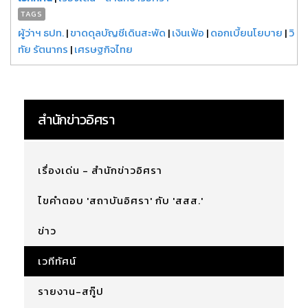
TAGS
ผู้ว่าฯ ธปท.
|
ขาดดุลบัญชีเดินสะพัด
|
เงินเฟ้อ
|
ดอกเบี้ยนโยบาย
|
วิ
ทัย รัตนากร
|
เศรษฐกิจไทย
สำนักข่าวอิศรา
เรื่องเด่น - สำนักข่าวอิศรา
ไขคำตอบ 'สถาบันอิศรา' กับ 'สสส.'
ข่าว
เวทีทัศน์
รายงาน-สกู๊ป