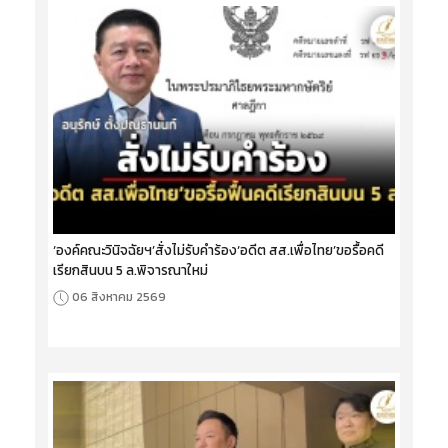
‘องค์คณะวินิจฉัยฯ’สั่งไม่รับคำร้อง‘อดีต สส.เพื่อไทย’ขอรื้อคดี
เรียกสินบน 5 ล.พิจารณาใหม่
06 สิงหาคม 2569