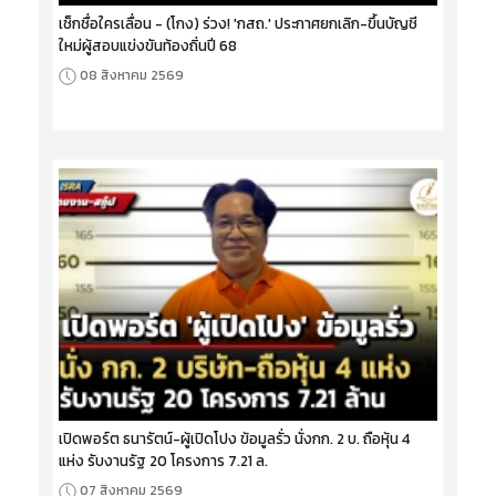
เช็กชื่อใครเลื่อน - (โกง) ร่วง! 'กสถ.' ประกาศยกเลิก-ขึ้นบัญชี
ใหม่ผู้สอบแข่งขันท้องถิ่นปี 68
08 สิงหาคม 2569
เปิดพอร์ต ธนารัตน์-ผู้เปิดโปง ข้อมูลรั่ว นั่งกก. 2 บ. ถือหุ้น 4
แห่ง รับงานรัฐ 20 โครงการ 7.21 ล.
07 สิงหาคม 2569