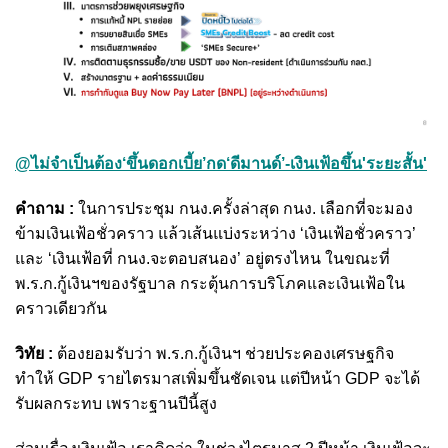
@ไม่จำเป็นต้อง‘ขึ้นดอกเบี้ย’กด‘ดีมานด์’-เงินเฟ้อขึ้น'ระยะสั้น'
คำถาม :
ในการประชุม กนง.ครั้งล่าสุด กนง. เลือกที่จะมอง
ข้ามเงินเฟ้อชั่วคราว แล้วเส้นแบ่งระหว่าง ‘เงินเฟ้อชั่วคราว’
และ ‘เงินเฟ้อที่ กนง.จะตอบสนอง’ อยู่ตรงไหน ในขณะที่
พ.ร.ก.กู้เงินฯของรัฐบาล กระตุ้นการบริโภคและเงินเฟ้อใน
คราวเดียวกัน
วิทัย :
ต้องยอมรับว่า พ.ร.ก.กู้เงินฯ ช่วยประคองเศรษฐกิจ
ทำให้ GDP รายไตรมาสเพิ่มขึ้นชัดเจน แต่ปีหน้า GDP จะได้
รับผลกระทบ เพราะฐานปีนี้สูง