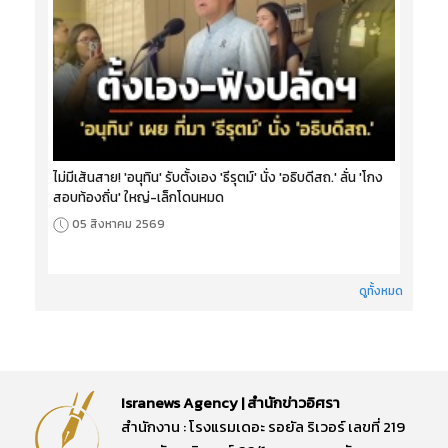
ไม่มีเส้นสาย! 'อนุทิน' รับตั้งเอง 'ธีรุตม์' นั่ง 'อธิบดีสถ.' ลั่น 'โกง
สอบท้องถิ่น' ใหญ่-เล็กโดนหมด
05 สิงหาคม 2569
ดูทั้งหมด
Isranews Agency | สำนักข่าวอิศรา
สำนักงาน : โรงแรมเดอะ รอยัล ริเวอร์ เลขที่ 219