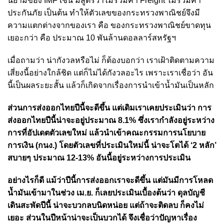
นิยามของ IMF เช่น มีสูตรว่าไม่รวมค่า Freight ไม่รวมค่า
ประกันภัย เป็นต้น ทำให้ตัวเลขของกระทรวงพาณิชย์จึงมี
ความแตกต่างจากของเรา คือ ของกระทรวงพาณิชย์ขาดทุน
เยอะกว่า คือ ประมาณ 10 พันล้านดอลลาร์สหรัฐฯ
เมื่อถามว่า น่ากังวลหรือไม่ ก็ต้องบอกว่า เราเฝ้าติดตามความ
เสี่ยงนี้อย่างใกล้ชิด แต่ก็ไม่ได้กังวลอะไร เพราะเราเชื่อว่า อัน
นี้เป็นผลระยะสั้น แล้วก็เกิดจากเรื่องการนำเข้าน้ำมันเป็นหลัก
ส่วนการส่งออกไทยปีนี้จะดีขึ้น แต่เดิมเราเคยประเมินว่า การ
ส่งออกไทยปีนี้น่าจะอยู่ประมาณ 8.1% ซึ่งเรากำลังอยู่ระหว่าง
การที่อัปเดตตัวเลขใหม่ แล้วนำเข้าคณะกรรมการนโยบาย
การเงิน (กนง.) โดยตัวเลขที่ประเมินใหม่นี้ น่าจะโตได้ ‘2 หลัก’
สบายๆ ประมาณ 12-13% อันนี้อยู่ระหว่างการประเมิน
อย่างไรก็ดี แม้ว่าปีนี้การส่งออกเราจะดีขึ้น แต่มันมีการโหลด
น้ำมันเข้ามาในช่วง เม.ย. ก็เลยประเมินเบื้องต้นว่า ดุลบัญชี
เดินสะพัดปีนี้ น่าจะบวกลบนิดหน่อย แต่ถ้าจะติดลบ ก็คงไม่
เยอะ ส่วนในปีหน้าน่าจะเป็นบวกได้ จึงเชื่อว่าปัญหาเรื่อง