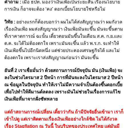
คำถาม :
เมื่อ ธปท. มองว่าเงินเฟ้อเป็นระยะสั้น เรื่องนโยบาย
การเงิน ก็อาจจะต้อง ‘คง’ ดอกเบี้ยนโยบายใช่หรือไม่
วิทัย :
อย่างแรกก็ต้องบอกว่า ผมไม่ได้ส่งสัญญาณว่า ผมกังวล
เรื่องเงินเฟ้อ ผมส่งสัญญาณว่า เงินเฟ้อมันจะขึ้น มันจะขึ้นตาม
ที่เราคาดการณ์ ฉะนั้น เดี๋ยวตอนมันขึ้นในเดือน ส.ค. ก.ย.และ
ต.ค. จะได้ไม่ต้องตกใจ เพราะมันจะขึ้น แล้ว พ.ร.ก. จะทำให้
เงินเฟ้อขึ้นไปอีกนิดหนึ่ง แต่ช่วยประคองเศรษฐกิจได้ และไม่
ต้องตกใจ เพราะเราส่งสัญญาณก่อนว่า มันจะขึ้น
อันที่ 2 เราเชื่อมั่นว่า ด้วยสถานการณ์ปัจจุบัน มัน (เงินเฟ้อ) จะ
ลงในช่วงไตรมาส 2 ปีหน้า การที่มันจะลงในไตรมาส 2 ปีหน้า
ณ ข้อมูลในปัจจุบัน ทำให้เราไม่มีความจำเป็นต้องขึ้นดอกเบี้ย
เพื่อไปทำให้ดีมานด์ลดลง เพราะมันไม่ช่วยในเรื่องการแก้ไข
เงินเฟ้อที่มาจากฝั่งซัพพลาย
แต่ถ้าสถานการณ์เปลี่ยน เดี๋ยวว่ากัน ถ้ามีปัจจัยอื่นเข้ามา เราก็
เข้าไปดู แต่เราติดตามเรื่องเงินเฟ้ออย่างใกล้ชิด ไม่ได้กังวล
เรื่อง Stagflation ณ วันนี้ ในบริบทของประเทศไทย แต่มันมี