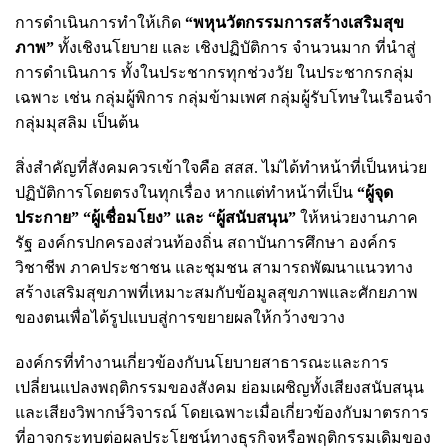
การดำเนินการทำให้เกิด
“พหุนวัตกรรมการสร้างเสริมสุข
ภาพ”
ทั้งเชิงนโยบาย และ เชิงปฏิบัติการ จำนวนมาก ที่นำสู่
การดำเนินการ ทั้งในประชากรทุกช่วงวัย ในประชากรกลุ่ม
เฉพาะ เช่น กลุ่มผู้พิการ กลุ่มข้ามเพศ กลุ่มผู้รับโทษในเรือนจำ
กลุ่มมุสลิม เป็นต้น
สิ่งสำคัญที่สังคมควรเข้าใจคือ สสส. ไม่ได้ทำหน้าที่เป็นหน่วย
ปฏิบัติการโดยตรงในทุกเรื่อง หากแต่ทำหน้าที่เป็น
“ผู้จุด
ประกาย” “ผู้เชื่อมโยง” และ “ผู้สนับสนุน”
ให้หน่วยงานภาค
รัฐ องค์กรปกครองส่วนท้องถิ่น สถาบันการศึกษา องค์กร
วิชาชีพ ภาคประชาชน และชุมชน สามารถพัฒนาแนวทาง
สร้างเสริมสุขภาพที่เหมาะสมกับข้อมูลสุขภาพและศักยภาพ
ของตนเพื่อได้รูปแบบสู่การขยายผลให้กว้างขวาง
องค์กรที่ทำงานเกี่ยวข้องกับนโยบายสาธารณะและการ
เปลี่ยนแปลงพฤติกรรมของสังคม ย่อมเผชิญทั้งเสียงสนับสนุน
และเสียงวิพากษ์วิจารณ์ โดยเฉพาะเมื่อเกี่ยวข้องกับมาตรการ
ที่อาจกระทบต่อผลประโยชน์ทางธุรกิจหรือพฤติกรรมเดิมของ