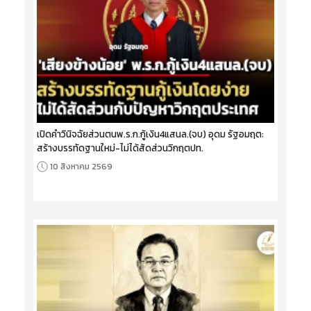
เปิดคำวินิจฉัยส่วนตนพ.ร.ก.กู้เงิน4แสนล.(จบ) อุดม รัฐอมฤต:
สร้างบรรทัดฐานใหม่-ไม่ได้สัดส่วนวิกฤตปท.
10 สิงหาคม 2569