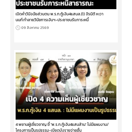
เปิดคำวินิจฉัยส่วนตน พ.ร.ก.กู้เงิน4แสนล.(1) จิรนิติ หะวา
นนท์:ทำลายวินัยการเงินฯ-ประชาชนรับภาระหนี้
09 สิงหาคม 2569
4 พยานผู้เชี่ยวชาญ ชี้ 'พ.ร.ก.กู้เงิน4แสนล้าน' ไม่มีแผนงาน/
โครงการเป็นรูปธรรม-เบียดบังรายจ่ายอื่น