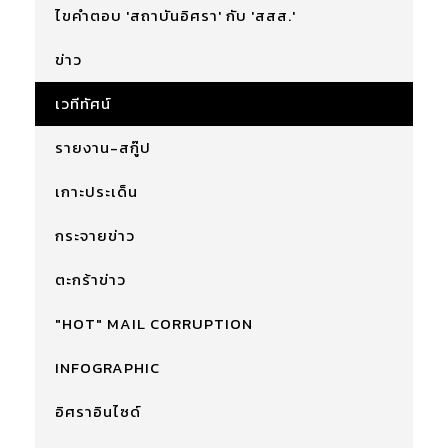
ไขคำตอบ 'สถาบันอิศรา' กับ 'สสส.'
ข่าว
เวทีทัศน์
รายงาน-สกู๊ป
เกาะประเด็น
กระจายข่าว
ตะกร้าข่าว
"HOT" MAIL CORRUPTION
INFOGRAPHIC
อิศราอินไซด์