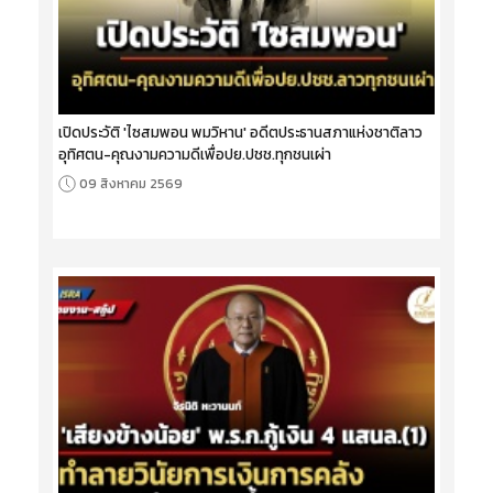
เปิดประวัติ 'ไซสมพอน พมวิหาน' อดีตประธานสภาแห่งชาติลาว
อุทิศตน-คุณงามความดีเพื่อปย.ปชช.ทุกชนเผ่า
09 สิงหาคม 2569