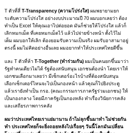
T ตัวที่สี่
T-Transparency (ความโปร่งใส)
ผมพยายามยก
ระดับความโปร่งใส อย่างงบประมาณปี 70 ผมบอกเลยว่า ต้อง
ทำเป็น Excel ให้คุณเอาไปต่อยอด มันก็ช่วยให้โปร่งใส แล้วก็
เลิกหมกเม็ด ที่เคยหมกเม็ดไว้ แล้วไปจ่ายข้างหน้า ตั้งไว้ไม่
เต็ม ผมบอกให้เลิก ต้องยอมรับความเป็นจริง ผมรับอาสามาอยู่
ตรงนี้ ผมไม่คิดอย่างอื่นเลย ผมอยากทำให้ประเทศไทยดีขึ้น
และ T ตัวที่ห้า
T-Together (ทำร่วมกัน)
ผมเป็นคนยกขึ้นมาว่า
รัฐทำคนเดียวไม่ได้ รัฐต้องสนับสนุน เอกชนต้องนำ โดยเราให้
เอกชนเลือกมาเลยว่า มีเซ็กเตอร์อะไรบ้างที่ต้องสนับสนุน
เลือกเซ็กเตอร์ไหนจะไปเป็นกองหน้า แล้วคุณก็ไปยิงประตู
แล้วเรายังทำเป็น กรอ. (คณะกรรมการภาครัฐร่วมเอกชน) ให้
เป็นกองกลาง โดยมีภาครัฐเป็นกองหลัง ทำเรื่องวินัยการคลัง
และเสถียรภาพการคลัง
ผมว่าประเทศไทยเราแย่มานาน ถ้าไม่ลุกขึ้นมาทำ ไม่ช่วยกัน
ทำ ประเทศไทยก็จะยิ่งถอยหลังไปเรื่อยๆ วันนี้โลกมันเปลี่ยน