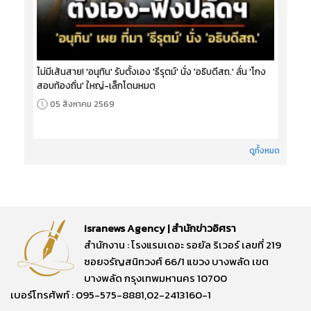
ไม่มีเส้นสาย! 'อนุทิน' รับตั้งเอง 'ธีรุตม์' นั่ง 'อธิบดีสถ.' ลั่น 'โกง
สอบท้องถิ่น' ใหญ่-เล็กโดนหมด
05 สิงหาคม 2569
ดูทั้งหมด
Isranews Agency | สำนักข่าวอิศรา
สำนักงาน : โรงแรมเดอะ รอยัล ริเวอร์ เลขที่ 219
ซอยจรัญสนิทวงศ์ 66/1 แขวง บางพลัด เขต
บางพลัด กรุงเทพมหานคร 10700
เบอร์โทรศัพท์ : 095-575-8881,02-2413160-1