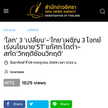
หน้าแรก
เวทีทัศน์
‘โลก’ 3 ‘เปลี่ยน’-‘ไทย’เผชิญ 3 โจทย์
เร่งนโยบาย‘5T’แก้ศก.โตต่ำ-
สกัด‘วิกฤติซ้อนวิกฤติ’
วันอาทิตย์ ที่ 05 กรกฎาคม 2569 เวลา 12:32 น.
isranews
1829 views
HITS
Share
Share