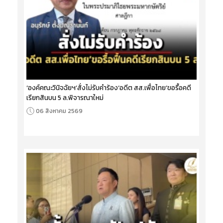
‘องค์คณะวินิจฉัยฯ’สั่งไม่รับคำร้อง‘อดีต สส.เพื่อไทย’ขอรื้อคดี
เรียกสินบน 5 ล.พิจารณาใหม่
06 สิงหาคม 2569