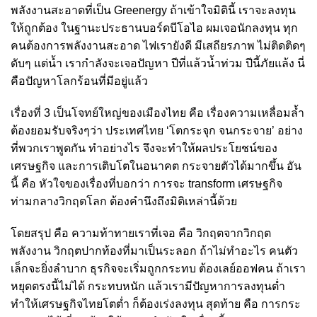
พลังงานสะอาดที่เป็น Greenergy ถ้าเข้าใจมิตินี้ เราจะลงทุน
ให้ถูกต้อง ในฐานะประธานบอร์ดบีโอไอ ผมเจอนักลงทุน ทุก
คนต้องการพลังงานสะอาด ไฟเรายังดี มีเสถียรภาพ ไม่ติดติดๆ
ดับๆ แต่น้ำ เรากำลังจะเจอปัญหา ปีที่แล้วน้ำท่วม ปีนี้ภัยแล้ง นี่
คือปัญหาโลกร้อนที่มีอยู่แล้ว
เรื่องที่ 3 เป็นโจทย์ใหญ่ของเมืองไทย คือ เรื่องความเหลื่อมล้ำ
ต้องยอมรับจริงๆว่า ประเทศไทย ‘โตกระจุก จนกระจาย’ อย่าง
ที่พวกเราพูดกัน ทำอย่างไร จึงจะทำให้ผลประโยชน์ของ
เศรษฐกิจ และการเติบโตในอนาคต กระจายตัวได้มากขึ้น อัน
นี้ คือ หัวใจของเรื่องที่บอกว่า การจะ transform เศรษฐกิจ
ท่ามกลางวิกฤตโลก ต้องคำนึงถึงมิติเหล่านี้ด้วย
โดยสรุป คือ ความท้าทายเราที่เจอ คือ วิกฤตจากวิกฤต
พลังงาน วิกฤตปากท้องที่มาเป็นระลอก ถ้าไม่ทำอะไร คนตัว
เล็กจะยิ่งลำบาก ธุรกิจจะเริ่มถูกกระทบ ต้องเลย์ออฟคน ถ้าเรา
หยุดตรงนี้ไม่ได้ กระทบหนัก แล้วเรามีปัญหาการลงทุนต่ำ
ทำให้เศรษฐกิจไทยโตต่ำ ก็ต้องเร่งลงทุน สุดท้าย คือ การกระ