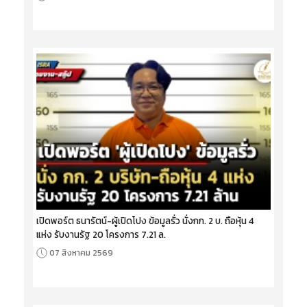
เปิดพอร์ต ธนารัตน์-ผู้เปิดโปง ข้อมูลรั่ว นั่งกก. 2 บ. ถือหุ้น 4
แห่ง รับงานรัฐ 20 โครงการ 7.21 ล.
07 สิงหาคม 2569