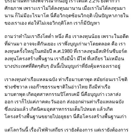
ประมาณที่กำลังพิจารณากันอยู่ เราโตแค่ 2.2% ยังต่ำกว่า
ศักยภาพ เพราะเราไม่ได้ลงทุนมานาน เมื่อเราไม่ได้ลงทุนมา
นาน ก็ไม่มีอะไรมาโต นี่คือวิกฤตซ้อนวิกฤติ เป็นปัญหาภายใน
ของเราเอง ต่อให้ไม่เจอวิกฤติโลก เราก็มีปัญหา
ถามว่าทำไมเราถึงโตต่ำ หนึ่ง คือ เราลงทุนน้อย เพราะในอดีต
ที่ผ่านมา อาจจะตีกันเยอะ เราพึ่งบุญเก่ามาโดยตลอด คือ เรา
ลงทุนครั้งใหญ่ในสมัยปี ค.ศ.1980 ที่เราลงทุนอีสเทิร์นซีบอร์ด
ลงทุนโครงสร้างพื้นฐาน เราถึงมีน้ำ มีไฟ ที่เสถียร ไม่เหมือน
บางประเทศที่ติดๆดับๆ อันนี้เป็นบุญเก่าที่ยังคุ้มครองเราอยู่
เราลงทุนท่าเรือแหลมฉบัง ท่าเรือมาบตาพุด สมัยก่อนเราโชติ
ช่วงชัชวาล เจอก๊าซธรรมชาติในอ่าวไทย ถึงมีท่าเรือ
มาบตาพุด เกิดอุตสาหกรรมปิโตรเคมี นี่คือบุญเก่า เวลาส่ง
ออก เราก็ไปแค่ภาคตะวันออก ส่งออกผ่านท่าเรือแหลมฉบัง
ซึ่งแน่นแล้ว เกิดนิคมอุตสาหกรรมเต็มไปหมด แล้วเกิด
โครงสร้างพื้นฐานขยายไปอยุธยา นี่คือโครงสร้างพื้นฐานเก่า
แต่โลกวันนี้ เรื่องไฟฟ้าเสถียร เรายังต้องการ แต่เรายังต้องการ