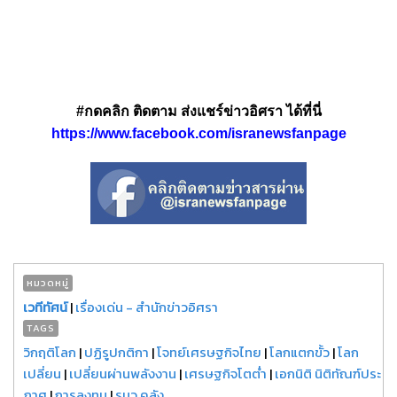
#กดคลิก ติดตาม ส่งแชร์ข่าวอิศรา ได้ที่นี่
https://www.facebook.com/isranewsfanpage
หมวดหมู่
เวทีทัศน์
|
เรื่องเด่น - สำนักข่าวอิศรา
TAGS
วิกฤติโลก
|
ปฏิรูปกติกา
|
โจทย์เศรษฐกิจไทย
|
โลกแตกขั้ว
|
โลก
เปลี่ยน
|
เปลี่ยนผ่านพลังงาน
|
เศรษฐกิจโตต่ำ
|
เอกนิติ นิติทัณฑ์ประ
ภาศ
|
การลงทุน
|
รมว.คลัง