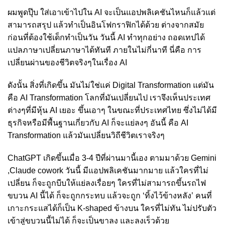
ผมพูดปุ๊บ ใส่เอาเข้าไปใน AI จะเป็นแอปพลิเคชันไหนก็แล้วแต่
สามารถสรุป แล้วทำเป็นอินโฟกราฟิกได้ด้วย ต่างจากสมัย
ก่อนที่ต้องใช้เด็กทำเป็นวัน วันนี้ AI ทำทุกอย่าง ถอดเทปได้
แปลภาษาเปลี่ยนภาษาได้ทันที ภายในไม่กี่นาที นี่คือ การ
เปลี่ยนผ่านของชีวิตจริงๆในเรื่อง AI
ดังนั้น สิ่งที่เกิดขึ้น มันไม่ใช่แค่ Digital Transformation แต่มัน
คือ AI Transformation โลกที่มันเปลี่ยนไป เราจึงเห็นประเทศ
ต่างๆที่มีหุ้น AI เยอะ ขึ้นเอาๆ ในขณะที่ประเทศไทย ซึ่งไม่ได้มี
ธุรกิจหรือมีพื้นฐานเกี่ยวกับ AI ก็จะแย่ลงๆ อันนี้ คือ AI
Transformation แล้วมันเปลี่ยนวิถีชีวิตเราจริงๆ
ChatGPT เกิดขึ้นเมื่อ 3-4 ปีที่ผ่านมานี้เอง ตามมาด้วย Gemini
,Claude cowork วันนี้ มีแอปพลิเคชันมากมาย แล้วใครที่ไม่
เปลี่ยน ก็จะถูกบีบให้แย่ลงเรื่อยๆ ใครที่ไม่สามารถขึ้นรถไฟ
ขบวน AI นี้ได้ ก็จะถูกกระทบ แล้วจะถูก ‘ทิ้งไว้ข้างหลัง’ คนที่
เกาะกระแสได้ก็เป็น K-shaped ข้างบน ใครที่ไม่ทัน ไม่ปรับตัว
เข้าสู่ขบวนนี้ไม่ได้ ก็จะเป็นขาลง และลงเร็วด้วย