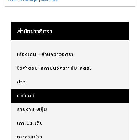
สำนักข่าวอิศรา
เรื่องเด่น - สำนักข่าวอิศรา
ไขคำตอบ 'สถาบันอิศรา' กับ 'สสส.'
ข่าว
เวทีทัศน์
รายงาน-สกู๊ป
เกาะประเด็น
กระจายข่าว