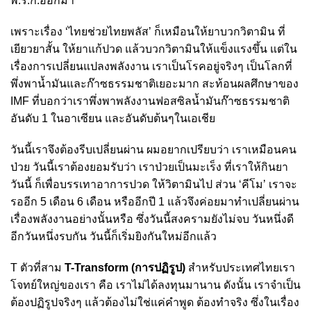
พ.ร.ก.ออกมา
เพราะเรื่อง ‘ไทยช่วยไทยพลัส’ ก็เหมือนให้ยาบวกวิตามิน ที่
เยียวยาสั้น ให้ยาแก้ปวด แล้วบวกวิตามินให้แข็งแรงขึ้น แต่ใน
เรื่องการเปลี่ยนแปลงพลังงาน เราเป็นโรคอยู่จริงๆ เป็นโลกที่
พึ่งพาน้ำมันและก๊าซธรรมชาติเยอะมาก สะท้อนผลศึกษาของ
IMF ที่บอกว่าเราพึ่งพาพลังงานฟอสซิลน้ำมันก๊าซธรรมชาติ
อันดับ 1 ในอาเซียน และอันดับต้นๆในเอเชีย
วันนี้เราจึงต้องรีบเปลี่ยนผ่าน ผมอยากเปรียบว่า เราเหมือนคน
ป่วย วันนี้เราต้องยอมรับว่า เราป่วยเป็นมะเร็ง ที่เราให้กินยา
วันนี้ ก็เพื่อบรรเทาอาการปวด ให้วิตามินไป ส่วน ‘คีโม’ เราจะ
รออีก 5 เดือน 6 เดือน หรืออีกปี 1 แล้วจึงค่อยมาทำเปลี่ยนผ่าน
เรื่องพลังงานอย่างนั้นหรือ ซึ่งวันนี้สงครามยังไม่จบ วันหนึ่งดี
อีกวันหนึ่งรบกัน วันนี้ก็เริ่มยิงกันใหม่อีกแล้ว
T ตัวที่สาม
T-Transform (การปฏิรูป)
สำหรับประเทศไทยเรา
โจทย์ใหญ่ของเรา คือ เราไม่ได้ลงทุนมานาน ดังนั้น เราจำเป็น
ต้องปฏิรูปจริงๆ แล้วต้องไม่ใช่แค่คำพูด ต้องทำจริง ซึ่งในเรื่อง