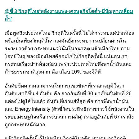
@ชี้ 3 วิกฤติไทย‘พลังงานแพง-เศรษฐกิจโตต่ำ-มีปัญหาเหลื่อม
ล้ำ’
เมื่อพูดถึงประเทศไทย วิกฤติในครั้งนี้ ไม่ได้กระทบแค่ปากท้อง
หรือเป็นเพียงวิกฤติสั้นๆ แต่มันยังกระทบการเปลี่ยนผ่านใน
ระยะยาวด้วย กระทบแนวโน้มในอนาคต แล้วเมืองไทย ถาม
โจทย์ใหญ่ของเมืองไทยคืออะไรในวิกฤติครั้งนี้ แน่นอนเรา
กระทบเรื่องปากท้องก่อน เพราะประเทศไทยพึ่งพาน้ำมันและ
ก๊าซธรรมชาติสูงมาก คือ เกือบ 10% ของจีดีพี
อันดับขีดความสามารถในการแข่งขันฯที่เราอาจภูมิใจว่า
อันดับเราดีขึ้น 4 อันดับ คือ จากอันดับที่ 30 มาเป็นอันดับที่ 26
แต่ลงไปดูไส้ในแล้ว อันดับที่เราแย่ที่สุด คือ การพึ่งพาน้ำมัน
และ Energy Intensity (ตัวชี้วัดประสิทธิภาพการใช้พลังงานใน
ระบบเศรษฐกิจหรือกระบวนการผลิต) เราอยู่อันดับที่ 67 เราถึง
ถูกกระทบหนักมาก
แล้ววิกฤติครั้งนี้ ก็ไม่เหมือนวิกฤติในอดีต เราเคยเจอวิกฤติ