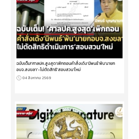
ฉบับเต็ม!‘ศาลปค.สูงสุด’เพิกถอนคำสั่งเด้ง‘นิพนธ์’พ้น‘นายก
อบจ.สงขลา’-ไม่ตัดสิทธิ‘สอบสวน’ใหม่
04 สิงหาคม 2569