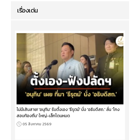
เรื่องเด่น
ไม่มีเส้นสาย! 'อนุทิน' รับตั้งเอง 'ธีรุตม์' นั่ง 'อธิบดีสถ.' ลั่น 'โกง
สอบท้องถิ่น' ใหญ่-เล็กโดนหมด
05 สิงหาคม 2569