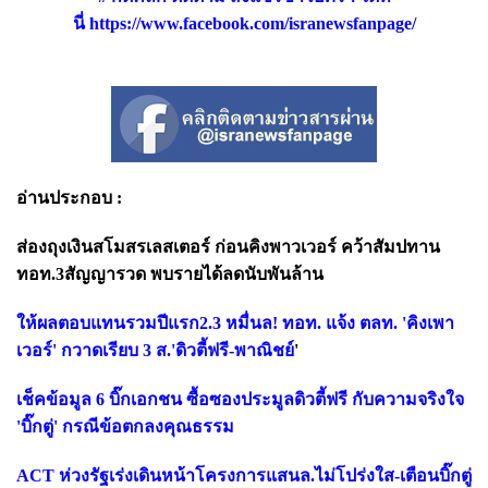
นี่
https://www.facebook.com/isranewsfanpage/
อ่านประกอบ :
ส่องถุงเงินสโมสรเลสเตอร์ ก่อนคิงพาวเวอร์ คว้าสัมปทาน
ทอท.3สัญญารวด พบรายได้ลดนับพันล้าน
ให้ผลตอบแทนรวมปีแรก2.3 หมื่นล! ทอท. แจ้ง ตลท. 'คิงเพา
เวอร์' กวาดเรียบ 3 ส.'ดิวตี้ฟรี-พาณิชย์
'
เช็คข้อมูล 6 บิ๊กเอกชน ซื้อซองประมูลดิวตี้ฟรี กับความจริงใจ
'บิ๊กตู่' กรณีข้อตกลงคุณธรรม
ACT ห่วงรัฐเร่งเดินหน้าโครงการแสนล.ไม่โปร่งใส-เตือนบิ๊กตู่