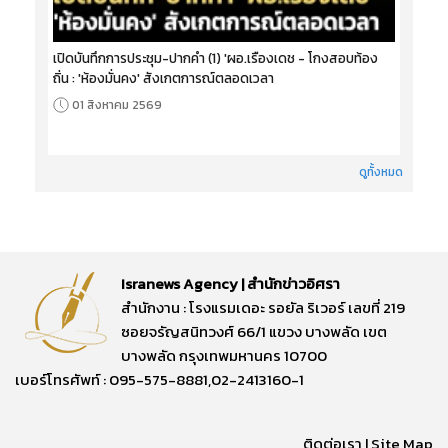
เปิดบันทึกการประชุม-ปากคำ (1) 'ผอ.เรืองเดช - โกงสอบท้อง
ถิ่น : 'ห้องมั่นคง' สังเกตการณ์ตลอดเวลา
01 สิงหาคม 2569
ดูทั้งหมด
Isranews Agency | สำนักข่าวอิศรา
สำนักงาน : โรงแรมเดอะ รอยัล ริเวอร์ เลขที่ 219
ซอยจรัญสนิทวงศ์ 66/1 แขวง บางพลัด เขต
บางพลัด กรุงเทพมหานคร 10700
เบอร์โทรศัพท์ : 095-575-8881,02-2413160-1
ติดต่อเรา
|
Site Map