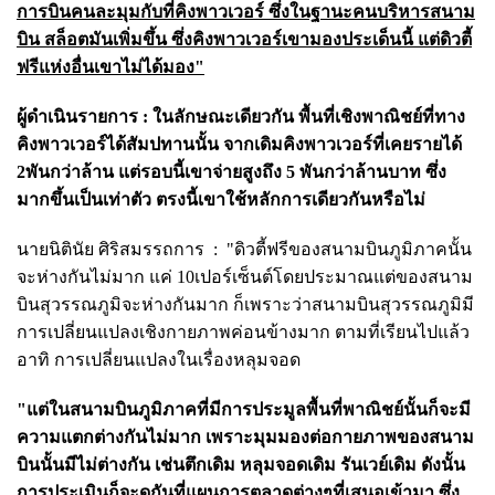
การบินคนละมุมกับที่คิงพาวเวอร์ ซึ่งในฐานะคนบริหารสนาม
บิน สล็อตมันเพิ่มขึ้น ซึ่งคิงพาวเวอร์เขามองประเด็นนี้ แต่ดิวตี้
ฟรีแห่งอื่นเขาไม่ได้มอง"
ผู้ดำเนินรายการ :
ในลักษณะเดียวกัน พื้นที่เชิงพาณิชย์ที่ทาง
คิงพาวเวอร์ได้สัมปทานนั้น จากเดิมคิงพาวเวอร์ที่เคยรายได้
2พันกว่าล้าน แต่รอบนี้เขาจ่ายสูงถึง 5 พันกว่าล้านบาท ซึ่ง
มากขึ้นเป็นเท่าตัว ตรงนี้เขาใช้หลักการเดียวกันหรือไม่
นายนิ
ตินัย ศิริสมรรถการ :
"ดิวตี้ฟรีของสนามบินภูมิภาคนั้น
จะห่างกันไม่มาก แค่ 10เปอร์เซ็นต์โดยประมาณแต่ของสนาม
บินสุวรรณภูมิจะห่างกันมาก ก็เพราะว่าสนามบินสุวรรณภูมิมี
การเปลี่ยนแปลงเชิงกายภาพค่อนข้างมาก ตามที่เรียนไปแล้ว
อาทิ การเปลี่ยนแปลงในเรื่องหลุมจอด
"แต่ในสนามบินภูมิภาคที่มีการประมูลพื้นที่พาณิชย์นั้นก็จะมี
ความแตกต่างกันไม่มาก เพราะมุมมองต่อกายภาพของสนาม
บินนั้นมีไม่ต่างกัน เช่นตึกเดิม หลุมจอดเดิม รันเวย์เดิม ดังนั้น
การประเมินก็จะดูกันที่แผนการตลาดต่างๆที่เสนอเข้ามา ซึ่ง