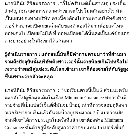
นายนิ
ตินัย ศิริสมรรถการ :
"ก็ไม่ครับ แต่เป็นสาเหตุ ประเด็น
สำคัญ เช่น แผนการตลาดว่าเขาจะโปรโมตกันอย่างไร มัน
เป็นแผนของทางบริษัท ตรงนี้คงต้องไปถามทางบริษัทคิงพาว
เวอร์ว่าเขาจะเปิดเผยเคล็ดลับของตัวเองได้มากน้อยแค่ไหน
ทอท.คงไปเปิดเผยไม่ได้ ที่ ทอท.เปิดเผยได้นั้นคงเป็นแค่ข้อแตก
ต่างบางอย่างในสิ่งเขาได้เสนอมา
ผู้ดำเนินรายการ :
แต่ตอนนี้มันก็มีคำถามตามมาว่าที่ผ่านมา
รวมถึงปัจจุบันนั้นบริษัทคิงพาวเวอร์นั้นจ่ายน้อยเกินไปหรือไม่
เพราะว่าพอมีคู่แข่งระดับโลกเข้ามา เขาก็ต้องจ่ายให้กับรัฐสูง
ขึ้นเพราะว่ากลัวจะหลุด
นายนิ
ตินัย ศิริสมรรถการ :
"ขอเรียนตรงนี้เป็น 2 ส่วนนะครับ
ผมกลับไปดูข้อมูลเดิมในเรื่อง Minimum Guarantee พบว่ามันมี
รายจ่ายที่เป็นเปอร์เซ็นต์ที่มันจมน้ำอยู่ เท่าที่ตรวจสอบดูคิงพา
วเวอร์เขาจ่ายเงินแล้วมันจมน้ำอยู่ประมาณ 7 ปี แปลว่าหลัง
จากที่เขาได้การประมูลในครั้งที่แล้ว เขาต้องจ่าย Minimum
Guarantee ขั้นต่ำอยู่ที่ระดับสูงกว่าค่าตอบแทน 15 เปอร์เซ็นต์