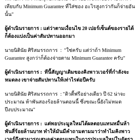
เทียบกับ Minimum Guarantee ที่ใส่ซอง อะไรสูงกว่ากันก็จ่ายอัน
นั้น"
ผู้ดำเนินรายการ :
แต่ว่าตามเงื่อนไข 20 เปอร์เซ็นต์ของรายได้
ก็ต้องแบ่งเป็นค่าสัมปทานออกมา
นายนิ
ตินัย ศิริสมรรถการ :
"ใช่ครับ แต่ว่าถ้า Minimum
Guarantee สูงกว่าก็ต้องจ่ายตาม Minimum Guarantee ครับ"
ผู้ดำเนินรายการ :
ทีนี้สัญญาเดิมของคิงพาวเวอร์ที่กำลังจะ
หมดลง เขาจ่ายสัมปทานให้เท่าไรต่อปีครับ
นายนิ
ตินัย ศิริสมรรถการ :
"ดิวตี้ฟรีอย่างเดียว ปี 62 น่าจะ
ประมาณ ห้าพันสองร้อยล้านตอนนี้ ซึ่งขณะนี้ยังไม่หมด
ปีงบประมาณ"
ผู้ดำเนินรายการ :
แต่พอประมูลใหม่ได้ผลตอบแทนหมื่นห้า
พันสี่ร้อยล้านบาท ทำให้มันมีคำถามตามมาว่าทำไมคิงพาว
เวอร์ถึงสามารถเสนอค่าตอบแทนในการประมูลใหม่ในอัตรา