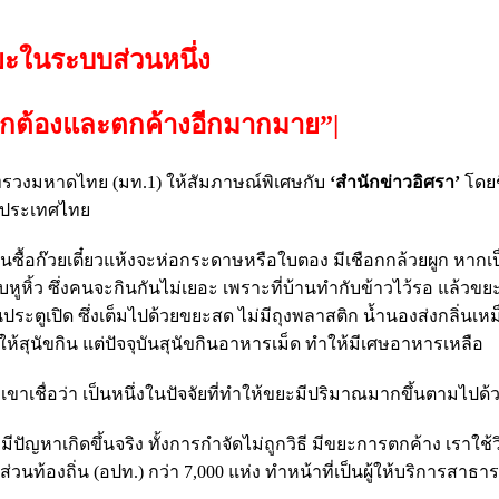
ยะในระบบส่วนหนึ่ง
่ถูกต้องและตกค้างอีกมากมาย”
|
ระทรวงมหาดไทย (มท.1) ให้สัมภาษณ์พิเศษกับ
‘สำนักข่าวอิศรา’
โดยชี
ในประเทศไทย
ซื้อก๊วยเตี๋ยวแห้งจะห่อกระดาษหรือใบตอง มีเชือกกล้วยผูก หากเป็น
หูหิ้ว ซึ่งคนจะกินกันไม่เยอะ เพราะที่บ้านทำกับข้าวไว้รอ แล้วขยะ
ประตูเปิด ซึ่งเต็มไปด้วยขยะสด ไม่มีถุงพลาสติก น้ำนองส่งกลิ่นเ
้สุนัขกิน แต่ปัจจุบันสุนัขกินอาหารเม็ด ทำให้มีเศษอาหารเหลือ
เชื่อว่า เป็นหนึ่งในปัจจัยที่ทำให้ขยะมีปริมาณมากขึ้นตามไปด้
ปัญหาเกิดขึ้นจริง ทั้งการกำจัดไม่ถูกวิธี มีขยะการตกค้าง เราใช้ว
้องถิ่น (อปท.) กว่า 7,000 แห่ง ทำหน้าที่เป็นผู้ให้บริการสาธา