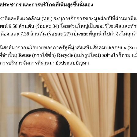
ะชากร และการบริโภคที่เพิ่มสูงขึ้นนั่นเอง
และสิ่งแวดล้อม (ทส.) ระบุการจัดการขยะมูลฝอยปีที่ผ่านมามีแ
 9.58 ล้านตัน (ร้อยละ 34) โดยส่วนใหญ่เป็นขยะรีไซเคิลและทำปุ๋
ต้อง และ 7.36 ล้านตัน (ร้อยละ 27) เป็นขยะที่ถูกนำไปกำจัดไม่ถูกต
นิสงส์มาจากนโยบายของภาครัฐที่มุ่งส่งเสริมสังคมปลอดขยะ (Zer
ี่จำเป็น)
Reuse
(การใช้ซ้ำ)
Recycle
(แปรรูปใหม่) อย่างไรก็ตาม แ
 การบริหารจัดการที่ผ่านมายังประสบปัญหา