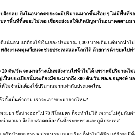
ฝังกลบ ยิ่งในอนาคตขยะจะมีปริมาณมากขึ้นเรื่อย ๆ ไม่มีพื้นที่รอ
แทบหาพื้นที่ทิ้งขยะไม่เจอ เชื่อจะส่งผลให้เกิดปัญหาในอนาคตตาม
ด้แน่นอน แต่ต้องใช้เงินเยอะประมาณ 1,000 บาท/ตัน แต่หากนำไป
น
พลังงานหมุนเวียนจะช่วยประเทศและโลกได้ ด้วยการนำขยะไปทำ
ะ
20 ตัน/วัน จะเผาสร้างเป็นพลังงานไฟฟ้าไม่ได้ เพราะมีปริมาณไม่เ
ป็นขยะเปียกนั้นจะต้องมีขยะมากถึง 300 ตัน/วัน
พล.อ.อนุพงษ์
บอก
ทำให้ไม่จำเป็นต้องใช้ปริมาณมากเท่ากับประเทศไทย
้วตั้งเป็นคำถาม เราจะเอาขยะมาจากไหน?
ยา ซึ่งห่างออกไป 70 กิโลเมตร ก็จะทำไม่ได้ เพราะไม่คุ้มกับค่าข
นำมาเผา จึงต้องสอดคล้องกันทั้งระยะทางและภูมิประเทศ
หรือนำขยะจาก อ.ปาย มาอ.แม่สะเรียง ก็ทำไม่ได้อีก แต่ถ้าจะมีทั้