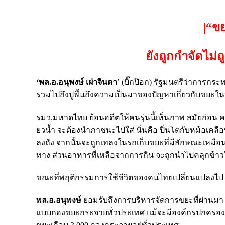
|“ข
ยังถูกกำจัดไม
‘พล.อ.อนุพงษ์ เผ่าจินดา
’ (บิ๊กป๊อก) รัฐมนตรีว่าการก
รวมไปถึงปูพื้นถึงความเป็นมาของปัญหาเกี่ยวกับขยะ
รมว.มหาดไทย ย้อนอดีตให้คนรุ่นนี้เห็นภาพ สมัยก่อน คน
ยวน้ำ จะต้องนำภาชนะไปใส่ นั่นคือ ปิ่นโตกับหม้อเคลือบ
ลงถัง จากนั้นจะถูกเทลงในรถเก็บขยะที่มีลักษณะเหมือน
ทาง ส่วนอาหารที่เหลือจากการกิน จะถูกนำไปคลุกข้าวให
ขณะที่พฤติกรรมการใช้ชีวิตของคนไทยเปลี่ยนแปลงไป เขา
พล.อ.อนุพงษ์
ยอมรับถึงการบริหารจัดการขยะที่ผ่านมา มี
แบบกองขยะกระจายทั่วประเทศ แม้จะมีองค์กรปกครองส่วนท