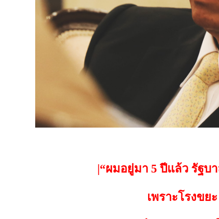
|“ผมอยู่มา 5 ปีแล้ว รัฐ
เพราะโรงขย