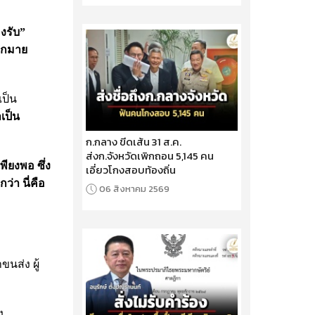
งรับ”
มากมาย
เป็น
เป็น
ก.กลาง ขีดเส้น 31 ส.ค.
ส่งก.จังหวัดเพิกถอน 5,145 คน
พียงพอ ซึ่ง
เอี่ยวโกงสอบท้องถิ่น
ว่า นี่คือ
06 สิงหาคม 2569
นส่ง ผู้
ง