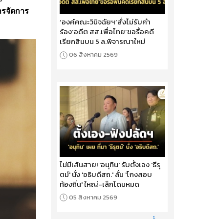
การจัดการ
‘องค์คณะวินิจฉัยฯ’สั่งไม่รับคำ
ร้อง‘อดีต สส.เพื่อไทย’ขอรื้อคดี
เรียกสินบน 5 ล.พิจารณาใหม่
06 สิงหาคม 2569
ไม่มีเส้นสาย! 'อนุทิน' รับตั้งเอง 'ธีรุ
ตม์' นั่ง 'อธิบดีสถ.' ลั่น 'โกงสอบ
ท้องถิ่น' ใหญ่-เล็กโดนหมด
05 สิงหาคม 2569