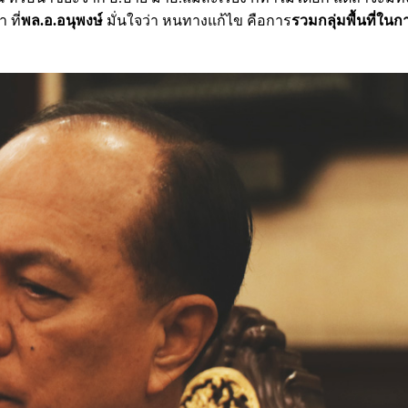
 ที่
พล.อ.อนุพงษ์
มั่นใจว่า หนทางแก้ไข คือการ
รวมกลุ่มพื้นที่ใน