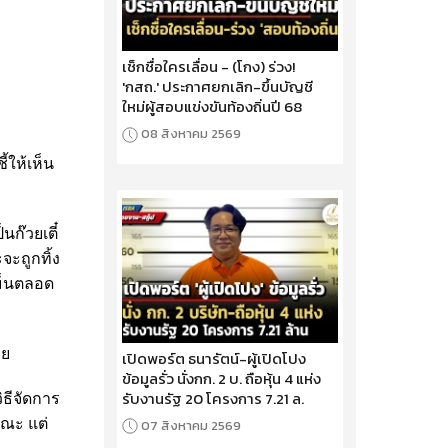
เช็กชื่อใครเลื่อน - (โกง) ร่วง!
'กสถ.' ประกาศยกเลิก-ขึ้นบัญชี
ใหม่ผู้สอบแข่งขันท้องถิ่นปี 68
08 สิงหาคม 2569
้ให้เห็น
ก๊วยเตี๋
จะถูกทิ้ง
หม็นตลอด
วย
เปิดพอร์ต ธนารัตน์-ผู้เปิดโปง
ข้อมูลรั่ว นั่งกก. 2 บ. ถือหุ้น 4 แห่ง
รับงานรัฐ 20 โครงการ 7.21 ล.
ิธีจัดการ
รณะ แต่
07 สิงหาคม 2569