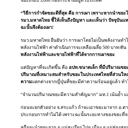
ขยะเกือบ 3,000 กองกระจายอยู่ทั่วประเทศ
“วิธีการกำจัดขยะดีที่สุด คือ การเผา เพราะหากนำขยะไป
รมว.มหาดไทย ชี้ให้เห็นถึงปัญหา และเห็นว่า ปัจจุบัน
ฉะนั้นจึงต้องเผา
!
รมว.มหาดไทย ยืนยันว่า การเผาโดยไม่เป็นพลังงานทำไ
พลังงานไฟฟ้า ค่าดำเนินการจะเหลือเฉลี่ย 500 บาท/ตั
พลังงานไฟฟ้าและขายไฟฟ้าที่ได้จากการเผาขยะ
แต่ปัญหาที่จะเกิดขึ้น คือ
อปท.ขนาดเล็ก ที่มีปริมาณขย
ปริมาณที่เหมาะสมสำหรับขยะในประเทศไทยที่ส่วนใหญ่เ
ความ
แตกต่างจากญี่ปุ่นที่ขยะมีค่าความร้อนอยู่แล้ว 
“จำนวนปริมาณขยะมีความสำคัญมาก" มท.1 เน้นย้ำ แล
ก่อนจะยกตัวอย่าง จ.สระแก้ว ถ้าจะเอาขยะมาจาก อ.ตาพระ
ประกอบการทำไม่ได้ เพราะฉะนั้นระยะทางของขยะที่จะ
หรือจะนำขยะจาก อ.แม่สะเรียง ไปอ.เมือง จ.แม่ฮ่องสอน 