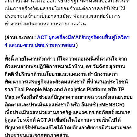
สัมภาษณ์ผ่านวิดีโอ ออเดรย์ ถัง รัฐมนตรีดิจิทัลของไต้หวัน ที่
เน้นการสร้างวัฒนธรรมไม่ยอมจำนนต่อการคอร์รัปชัน ให้
ประชาชนเข้ามาเป็นอาสาสมัคร พัฒนาแพลตฟอร์มการ
ทำงานร่วมกันจากหลากหลายภาคส่วน
(อ่านประกอบ :
ACT ผุดเครื่องมือ'Ai'จับทุจริตงบฟื้นฟูโควิดฯ
4 แสนล.-ชวน ปชช.ร่วมตรวจสอบ
)
ทั้งนี้ ภายในงานดังกล่าว มีใจความตอนหนึ่งที่น่าสนใจ จาก
ตัวแทนจากเพจปฏิบัติการหมาเฝ้าบ้าน, ดร.วันฉัตร สุวรรณ
กิตติ ที่ปรึกษาด้านนโยบายและแผนงาน สำนักงานสภา
พัฒนาการเศรษฐกิจและสังคมแห่งชาติ ที่นำเสนอประโยชน์
จาก Thai People Map
and Analytics Platform
หรือ TP
Map เครื่องมือที่ช่วยแก้ปัญหาความยากจน รวมทั้งเสนอระบบ
ติดตามและประเมินผลแห่งชาติ หรือ อีเมนซ์ (eMENSCR)
เพื่อประเมินผลหน่วยงานภาครัฐ-และผศ.ดร.ต่อภัสสร์ ยมนาค
ผู้ดูแลโปรเจ็กต์ ACT Ai เชื่อมั่นในโอกาสความเป็นไปได้
ปัญหาคอร์รัปชันจะแก้ไขได้ โดยต้องอาศัยการมีส่วนร่วมของ
ประชาชนและจากทุกภาคส่วน