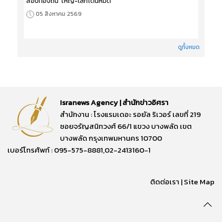
สอบท้องถิ่น' ใหญ่-เล็กโดนหมด
05 สิงหาคม 2569
ดูทั้งหมด
Isranews Agency | สำนักข่าวอิศรา
สำนักงาน : โรงแรมเดอะ รอยัล ริเวอร์ เลขที่ 219
ซอยจรัญสนิทวงศ์ 66/1 แขวง บางพลัด เขต
บางพลัด กรุงเทพมหานคร 10700
เบอร์โทรศัพท์ : 095-575-8881,02-2413160-1
ติดต่อเรา
|
Site Map