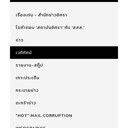
เรื่องเด่น - สำนักข่าวอิศรา
ไขคำตอบ 'สถาบันอิศรา' กับ 'สสส.'
ข่าว
เวทีทัศน์
รายงาน-สกู๊ป
เกาะประเด็น
กระจายข่าว
ตะกร้าข่าว
"HOT" MAIL CORRUPTION
INFOGRAPHIC