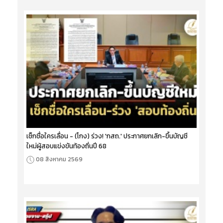
เช็กชื่อใครเลื่อน - (โกง) ร่วง! 'กสถ.' ประกาศยกเลิก-ขึ้นบัญชี
ใหม่ผู้สอบแข่งขันท้องถิ่นปี 68
08 สิงหาคม 2569