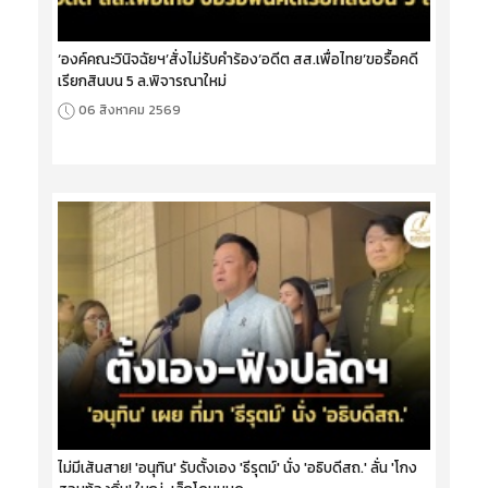
‘องค์คณะวินิจฉัยฯ’สั่งไม่รับคำร้อง‘อดีต สส.เพื่อไทย’ขอรื้อคดี
เรียกสินบน 5 ล.พิจารณาใหม่
06 สิงหาคม 2569
ไม่มีเส้นสาย! 'อนุทิน' รับตั้งเอง 'ธีรุตม์' นั่ง 'อธิบดีสถ.' ลั่น 'โกง