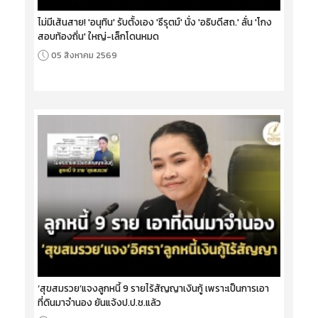
ไม่มีเส้นสาย! 'อนุทิน' รับตั้งเอง 'ธีรุตม์' นั่ง 'อธิบดีสถ.' ลั่น 'โกง
สอบท้องถิ่น' ใหญ่-เล็กโดนหมด
05 สิงหาคม 2569
‘สุขสมรวย’แจงลูกหนี้ 9 รายไร้สัญญาเงินกู้ เพราะเป็นการเอา
ที่ดินมาจำนอง ยันแจ้งป.ป.ช.แล้ว