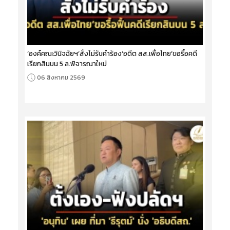
‘องค์คณะวินิจฉัยฯ’สั่งไม่รับคำร้อง‘อดีต สส.เพื่อไทย’ขอรื้อคดี
เรียกสินบน 5 ล.พิจารณาใหม่
06 สิงหาคม 2569