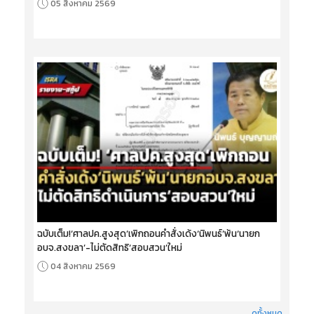
05 สิงหาคม 2569
ฉบับเต็ม!‘ศาลปค.สูงสุด’เพิกถอนคำสั่งเด้ง‘นิพนธ์’พ้น‘นายก
อบจ.สงขลา’-ไม่ตัดสิทธิ‘สอบสวน’ใหม่
04 สิงหาคม 2569
ดูทั้งหมด