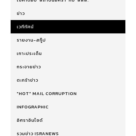
ข่าว
เวทีทัศน์
รายงาน-สกู๊ป
เกาะประเด็น
กระจายข่าว
ตะกร้าข่าว
"HOT" MAIL CORRUPTION
INFOGRAPHIC
อิศราอินไซด์
รวมข่าว ISRANEWS