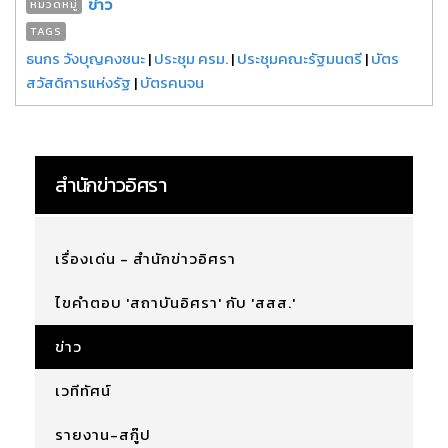
ข่าว
หมวดหมู่
TAGS
ธนกร วังบุญคงชนะ
|
ประชุม ครม.
|
ประชุมคณะรัฐมนตรี
|
บัตร
สวัสดิการแห่งรัฐ
|
บัตรคนจน
สำนักข่าวอิศรา
เรื่องเด่น - สำนักข่าวอิศรา
ไขคำตอบ 'สถาบันอิศรา' กับ 'สสส.'
ข่าว
เวทีทัศน์
รายงาน-สกู๊ป