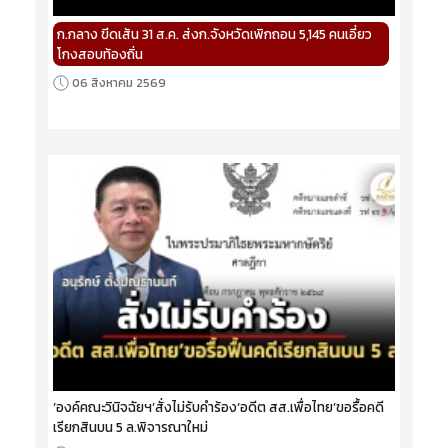
ก.กลาง ขีดเส้น 31 ส.ค. ส่งก.จังหวัดเพิกถอน 5,145 คนเอี่ยว
โกงสอบท้องถิ่น
06 สิงหาคม 2569
‘องค์คณะวินิจฉัยฯ’สั่งไม่รับคำร้อง‘อดีต สส.เพื่อไทย’ขอรื้อคดี
เรียกสินบน 5 ล.พิจารณาใหม่