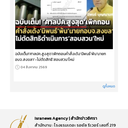
ฉบับเต็ม!‘ศาลปค.สูงสุด’เพิกถอนคำสั่งเด้ง‘นิพนธ์’พ้น‘นายก
อบจ.สงขลา’-ไม่ตัดสิทธิ‘สอบสวน’ใหม่
04 สิงหาคม 2569
ดูทั้งหมด
Isranews Agency | สำนักข่าวอิศรา
สำนักงาน : โรงแรมเดอะ รอยัล ริเวอร์ เลขที่ 219