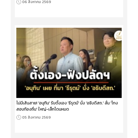
06 สิงหาคม 2569
ไม่มีเส้นสาย! 'อนุทิน' รับตั้งเอง 'ธีรุตม์' นั่ง 'อธิบดีสถ.' ลั่น 'โกง
สอบท้องถิ่น' ใหญ่-เล็กโดนหมด
05 สิงหาคม 2569