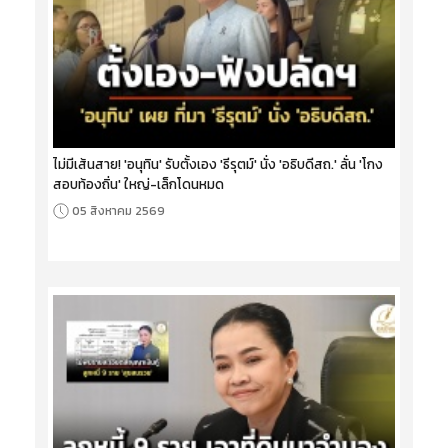
ไม่มีเส้นสาย! 'อนุทิน' รับตั้งเอง 'ธีรุตม์' นั่ง 'อธิบดีสถ.' ลั่น 'โกง
สอบท้องถิ่น' ใหญ่-เล็กโดนหมด
05 สิงหาคม 2569