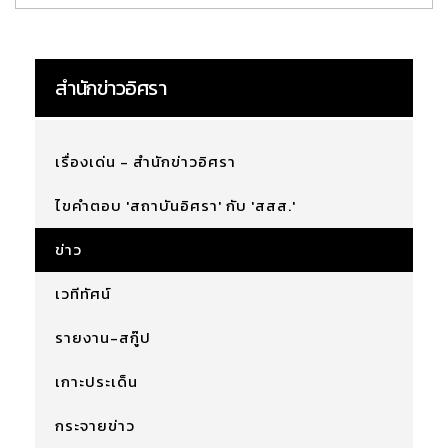
สำนักข่าวอิศรา
เรื่องเด่น - สำนักข่าวอิศรา
ไขคำตอบ 'สถาบันอิศรา' กับ 'สสส.'
ข่าว
เวทีทัศน์
รายงาน-สกู๊ป
เกาะประเด็น
กระจายข่าว