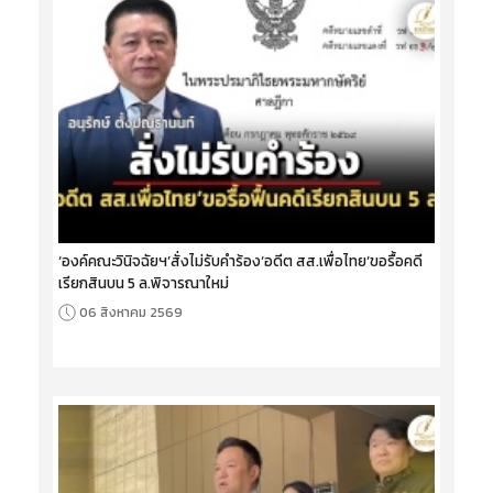
‘องค์คณะวินิจฉัยฯ’สั่งไม่รับคำร้อง‘อดีต สส.เพื่อไทย’ขอรื้อคดี
เรียกสินบน 5 ล.พิจารณาใหม่
06 สิงหาคม 2569