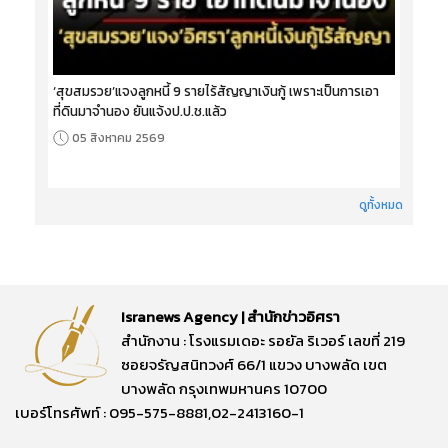
‘สุขสมรวย’แจงลูกหนี้ 9 รายไร้สัญญาเงินกู้ เพราะเป็นการเอา
ที่ดินมาจำนอง ยันแจ้งป.ป.ช.แล้ว
05 สิงหาคม 2569
ดูทั้งหมด
Isranews Agency | สำนักข่าวอิศรา
สำนักงาน : โรงแรมเดอะ รอยัล ริเวอร์ เลขที่ 219
ซอยจรัญสนิทวงศ์ 66/1 แขวง บางพลัด เขต
บางพลัด กรุงเทพมหานคร 10700
เบอร์โทรศัพท์ : 095-575-8881,02-2413160-1