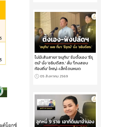
ไม่มีเส้นสาย! 'อนุทิน' รับตั้งเอง 'ธีรุ
ตม์' นั่ง 'อธิบดีสถ.' ลั่น 'โกงสอบ
ท้องถิ่น' ใหญ่-เล็กโดนหมด
05 สิงหาคม 2569
นด์บ็อกซ์