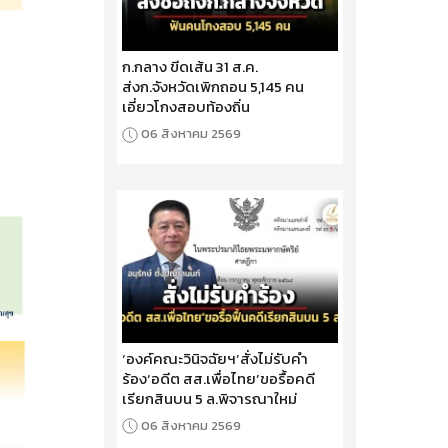
ก.กลาง ขีดเส้น 31 ส.ค.
ส่งก.จังหวัดเพิกถอน 5,145 คน
เอี่ยวโกงสอบท้องถิ่น
06 สิงหาคม 2569
‘องค์คณะวินิจฉัยฯ’สั่งไม่รับคำ
ร้อง‘อดีต สส.เพื่อไทย’ขอรื้อคดี
เรียกสินบน 5 ล.พิจารณาใหม่
06 สิงหาคม 2569