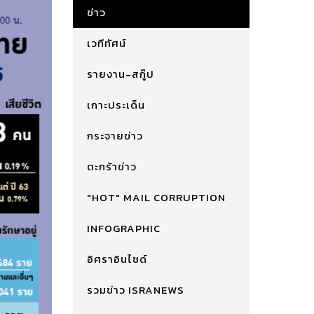
ข่าว
เวทีทัศน์
รายงาน-สกู๊ป
เกาะประเด็น
กระจายข่าว
ตะกร้าข่าว
"HOT" MAIL CORRUPTION
INFOGRAPHIC
อิศราอินไซด์
รวมข่าว ISRANEWS