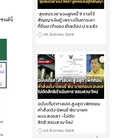
‘สุขสมรวย’แจงลูกหนี้ 9 รายไร้
สัญญาเงินกู้ เพราะเป็นการเอา
ซนด์บ็
ที่ดินมาจำนอง ยันแจ้งป.ป.ช.แล้ว
05 สิงหาคม 2569
ฉบับเต็ม!‘ศาลปค.สูงสุด’เพิกถอน
คำสั่งเด้ง‘นิพนธ์’พ้น‘นายก
อบจ.สงขลา’-ไม่ตัด
สิทธิ‘สอบสวน’ใหม่
04 สิงหาคม 2569