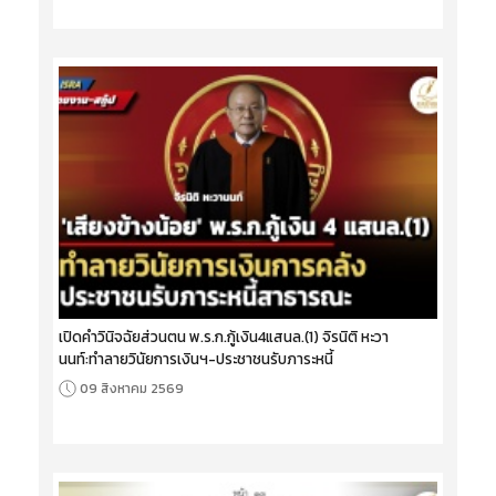
เปิดคำวินิจฉัยส่วนตน พ.ร.ก.กู้เงิน4แสนล.(1) จิรนิติ หะวา
นนท์:ทำลายวินัยการเงินฯ-ประชาชนรับภาระหนี้
09 สิงหาคม 2569