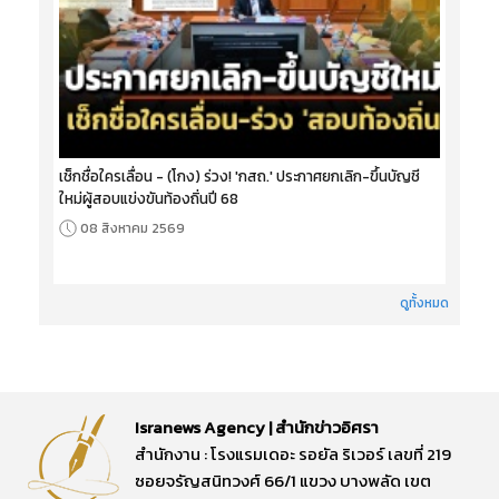
เช็กชื่อใครเลื่อน - (โกง) ร่วง! 'กสถ.' ประกาศยกเลิก-ขึ้นบัญชี
ใหม่ผู้สอบแข่งขันท้องถิ่นปี 68
08 สิงหาคม 2569
ดูทั้งหมด
Isranews Agency | สำนักข่าวอิศรา
สำนักงาน : โรงแรมเดอะ รอยัล ริเวอร์ เลขที่ 219
ซอยจรัญสนิทวงศ์ 66/1 แขวง บางพลัด เขต