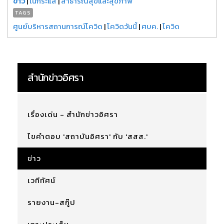
ข่าว
|
ในกระแส
|
สาธารณสุขและสุขภาพ
TAGS
ศูนย์บริหารสถานการณ์โควิด
|
โควิดวันนี้
|
ศบค.
|
โควิด
สำนักข่าวอิศรา
เรื่องเด่น - สำนักข่าวอิศรา
ไขคำตอบ 'สถาบันอิศรา' กับ 'สสส.'
ข่าว
เวทีทัศน์
รายงาน-สกู๊ป