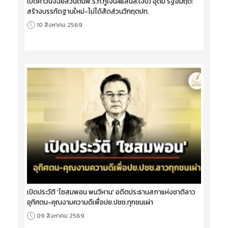
เปิดคำวินิจฉัยส่วนตนพ.ร.ก.กู้เงิน4แสนล.(จบ) อุดม รัฐอมฤต:
สร้างบรรทัดฐานใหม่-ไม่ได้สัดส่วนวิกฤตปท.
10 สิงหาคม 2569
เปิดประวัติ 'ไซสมพอน พมวิหาน' อดีตประธานสภาแห่งชาติลาว
อุทิศตน-คุณงามความดีเพื่อปย.ปชช.ทุกชนเผ่า
09 สิงหาคม 2569