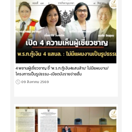
4 พยานผู้เชี่ยวชาญ ชี้ 'พ.ร.ก.กู้เงิน4แสนล้าน' ไม่มีแผนงาน/
โครงการเป็นรูปธรรม-เบียดบังรายจ่ายอื่น
09 สิงหาคม 2569