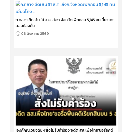
ก.กลาง ขีดเส้น 31 ส.ค. ส่งก.จังหวัดเพิกถอน 5,145 คนเอี่ยวโกง
สอบท้องถิ่น
06 สิงหาคม 2569
‘องค์คณะวินิจฉัยฯ’สั่งไม่รับคำร้อง‘อดีต สส.เพื่อไทย’ขอรื้อคดี