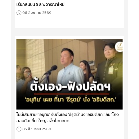
เรียกสินบน 5 ล.พิจารณาใหม่
06 สิงหาคม 2569
ไม่มีเส้นสาย! 'อนุทิน' รับตั้งเอง 'ธีรุตม์' นั่ง 'อธิบดีสถ.' ลั่น 'โกง
สอบท้องถิ่น' ใหญ่-เล็กโดนหมด
05 สิงหาคม 2569