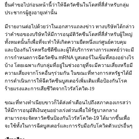
ยื่นคำขอไปก่อนหน้านี้ว่าให้ฉีดวัคซีนในโดสที่สี่สำหรับกลุ่ม
ประชากรผู้สูงอายุเท่านั้น
มีรายงานต่อไปด้วยว่าในเอกสารแถลงข่าว ทางบริษัทได้กล่าว
ว่าคำขอของบริษัทให้มีการอนุมัติวัคซีนโดสที่สี่สำหรับผู้ใหญ่
ทั้งหมดนั้นก็เพื่อที่จะทำให้เกิดความยืดหนึ่งแก่ศูนย์ควบคุม
และป้องกันโรคหรือซีดีซีและผู้ให้บริการทางการแพทย์ว่าจะมี
การกำหนดการฉีดวัคซีน
mRNA
บูสเตอร์ในเข็มที่สองอย่างไร
บ้าง โดยเฉพาะกับกลุ่มที่อยู่ในช่วงอายุที่จะมีความเสี่ยงหรือมี
ความเสี่ยงจากโรคอื่นๆร่วมกัน ในขณะที่ทางการสหรัฐฯได้มี
การดำเนินการให้ฉีดวัคซีนบูสเตอร์เพิ่มเติมเพื่อป้องกันโรค
ร้ายแรงและการเสียชีวิตจากไวรัสโควิด-19
ขณะที่ทางทำเนียบขาวก็ได้ส่งคำเตือนไปถึงสภาคองเกรสว่า
ให้มีการอนุมัติเงินทุนอย่างเร่งด่วนเพื่อให้รัฐบาลกลาง
สามารถจะจัดหาวัคซีนป้องกันไวรัสโควิด-19 ได้มากขึ้นเพื่อ
จะใช้ทั้งในการฉีดบูสเตอร์และการรับมือกับโควิดตัวแปรอื่นๆ