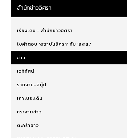
สำนักข่าวอิศรา
เรื่องเด่น - สำนักข่าวอิศรา
ไขคำตอบ 'สถาบันอิศรา' กับ 'สสส.'
ข่าว
เวทีทัศน์
รายงาน-สกู๊ป
เกาะประเด็น
กระจายข่าว
ตะกร้าข่าว