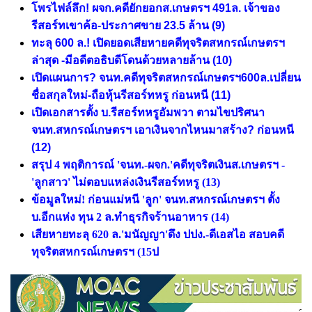
โพรไฟล์ลึก! ผจก.คดียักยอกส.เกษตรฯ 491ล. เจ้าของ
รีสอร์ทเขาค้อ-ประกาศขาย 23.5 ล้าน
(9)
ทะลุ 600 ล.! เปิดยอดเสียหายคดีทุจริตสหกรณ์เกษตรฯ
ล่าสุด -มีอดีตอธิบดีโดนด้วยหลายล้าน
(10)
เปิดแผนการ? จนท.คดีทุจริตสหกรณ์เกษตรฯ600ล.เปลี่ยน
ชื่อสกุลใหม่-ถือหุ้นรีสอร์ทหรู ก่อนหนี
(11)
เปิดเอกสารตั้ง บ.รีสอร์ทหรูอัมพวา ตามไขปริศนา
จนท.สหกรณ์เกษตรฯ เอาเงินจากไหนมาสร้าง? ก่อนหนี
(12)
สรุป 4 พฤติการณ์ 'จนท.-ผจก.'คดีทุจริตเงินส.เกษตรฯ -
'ลูกสาว' ไม่ตอบแหล่งเงินรีสอร์ทหรู
(13)
ข้อมูลใหม่! ก่อนแม่หนี 'ลูก' จนท.สหกรณ์เกษตรฯ ตั้ง
บ.อีกแห่ง ทุน 2 ล.ทำธุรกิจร้านอาหาร (14)
เสียหายทะลุ 620 ล.'มนัญญา'ดึง ปปง.-ดีเอสไอ สอบคดี
ทุจริตสหกรณ์เกษตรฯ (15ป