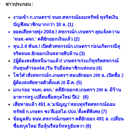
ข่าวประกอบ :
งานเข้า ก.เกษตรฯ! จนท.สหกรณ์ออมทรัพย์ ทุจริตเงิน
บัญชีสมาชิกมากกว่า 30 ล.
(1)
ยอดเสียหายพุ่ง 200ล.! สหกรณ์ก.เกษตรฯ ลุยแจ้งความ
'จนท.-ผจก.' คดียักยอกเงินแล้ว
(2)
ทุน 2.4 พันล.! เปิดตัวสหกรณ์ก.เกษตรฯ ก่อนเกิดกรณีทุ
จริตจนท.ยักยอกเงินหลายสิบล้าน
(3)
2ผู้ต้องสงสัยหนีนานแล้ว! เกษตรฯเร่งแก้ทุจริตสหกรณ์
กันทุนสำรอง4ล./วัน รับมือสมาชิกแห่ถอน
(4)
โชว์คำสั่งสหกรณ์ก.เกษตรฯ สอบยักยอก 200 ล.-เปิดชื่อ 2
ผู้ต้องสงสัยหายตัวตั้งแต่ 28 มี.ค.
(5)
แกะรอย 'จนท.-ผจก.' คดียักยอกส.เกษตรฯ 200 ล. มีร้าน
อาหารหรู-เปลี่ยนชื่อสกุลใหม่ ปี62
(6)
เสียหายแล้ว 491 ล.'มนัญญา'สอบทุจริตสหกรณ์ออม
ทรัพย์ ก.เกษตร ชง'ดีเอสไอ-ปปง.'ตั้งคดีพิเศษ
(7)
ข้อมูลลับ จนท.สหกรณ์เกษตรฯ คดียักยอก 491 ล. เปลี่ยน
ชื่อสกุลใหม่ ถือหุ้นรีสอร์ทหรูอัมพวา
(8)