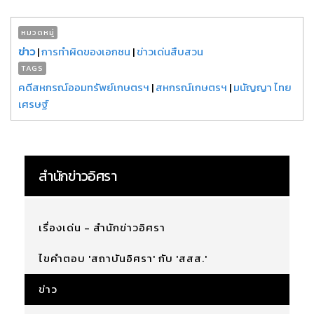
หมวดหมู่
ข่าว
|
การทำผิดของเอกชน
|
ข่าวเด่นสืบสวน
TAGS
คดีสหกรณ์ออมทรัพย์เกษตรฯ
|
สหกรณ์เกษตรฯ
|
มนัญญา ไทย
เศรษฐ์
สำนักข่าวอิศรา
เรื่องเด่น - สำนักข่าวอิศรา
ไขคำตอบ 'สถาบันอิศรา' กับ 'สสส.'
ข่าว