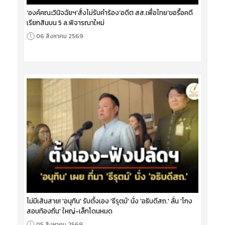
‘องค์คณะวินิจฉัยฯ’สั่งไม่รับคำร้อง‘อดีต สส.เพื่อไทย’ขอรื้อคดี
เรียกสินบน 5 ล.พิจารณาใหม่
06 สิงหาคม 2569
ไม่มีเส้นสาย! 'อนุทิน' รับตั้งเอง 'ธีรุตม์' นั่ง 'อธิบดีสถ.' ลั่น 'โกง
สอบท้องถิ่น' ใหญ่-เล็กโดนหมด
05 สิงหาคม 2569