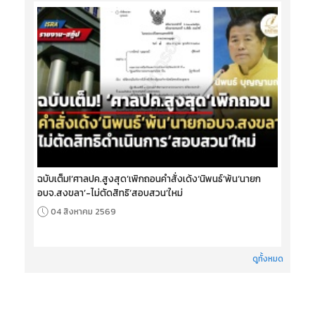
ฉบับเต็ม!‘ศาลปค.สูงสุด’เพิกถอนคำสั่งเด้ง‘นิพนธ์’พ้น‘นายก
อบจ.สงขลา’-ไม่ตัดสิทธิ‘สอบสวน’ใหม่
04 สิงหาคม 2569
ดูทั้งหมด