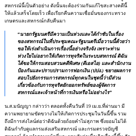
สหกรณ์นี้เป็นตัวอย่าง ดังนั้นจะต้องร่วมกันแก้ไขสะสางคดีนี้
ให้แล้วเสร็จโดยเร็ว เพื่อเรียกคืนความเชื่อมั่นของกระทรวง
เกษตรและสหกรณ์กลับคืนมา
“นายกรัฐมนตรีมีความเป็นห่วงและได้กำชับในเรื่อง
ของสหกรณ์ในที่ประชุมคณะรัฐมนตรีเมื่อวานนี้ด้วยว่า
ขอให้เร่งดำเนินการเรื่องนี้อย่างจริงจัง เพราะท่าน
ห่วงใยไม่อยากให้เกิดการทุจริตในระบบสหกรณ์ ดิฉัน
ได้ขอให้กรมสอบสวนคดีพิเศษ (ดีเอสไอ) และสำนักงาน
ป้องกันและปราบปรามการฟอกเงิน (ปปง.) ขยายผลการ
สอบไปยังกรรมการสหกรณ์ทุกคนในชุดนี้ว่ามีส่วน
เกี่ยวข้องกับการทุจริตยักยอกทรัพย์ของผู้จัดการ
สหกรณ์และเจ้าหน้าที่การเงินหรือไม่อย่างไร”
น.ส.มนัญญา กล่าวว่า ตลอดทั้งคืนวันที่ 19 เม.ย.ที่ผ่านมา มี
ความพยายามขัดขวางไม่ให้เกิดการประชุมในวันนี้ขึ้น รวม
ถึงมีการส่งไลน์ต่อว่าดิฉันด้วยถ้อยคำไม่สุภาพ ซึ่งยอมไม่ได้
ดิฉันกำกับดูแลกรมส่งเสริมสหกรณ์ และกรมตรวจบัญชี