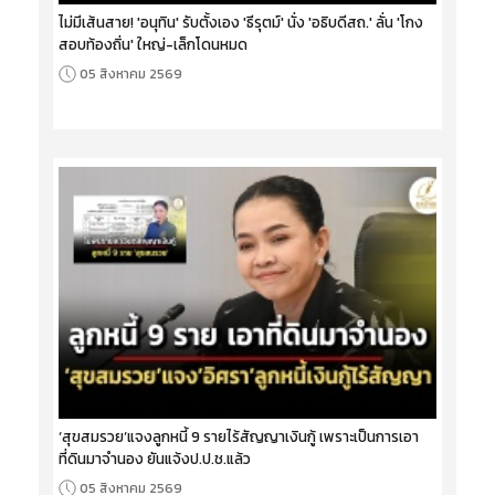
ไม่มีเส้นสาย! 'อนุทิน' รับตั้งเอง 'ธีรุตม์' นั่ง 'อธิบดีสถ.' ลั่น 'โกง
สอบท้องถิ่น' ใหญ่-เล็กโดนหมด
05 สิงหาคม 2569
‘สุขสมรวย’แจงลูกหนี้ 9 รายไร้สัญญาเงินกู้ เพราะเป็นการเอา
ที่ดินมาจำนอง ยันแจ้งป.ป.ช.แล้ว
05 สิงหาคม 2569