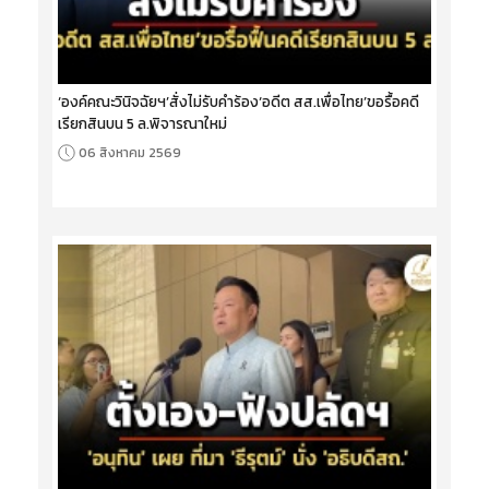
‘องค์คณะวินิจฉัยฯ’สั่งไม่รับคำร้อง‘อดีต สส.เพื่อไทย’ขอรื้อคดี
เรียกสินบน 5 ล.พิจารณาใหม่
06 สิงหาคม 2569