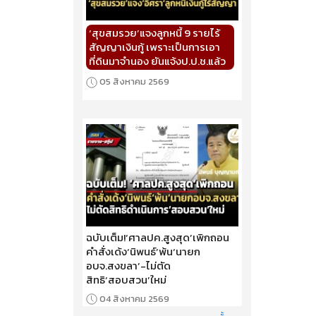
‘สุขสมรวย’แจงลูกหนี้ 9 รายไร้
สัญญาเงินกู้ เพราะเป็นการเอา
ที่ดินมาจำนอง ยันแจ้งป.ป.ช.แล้ว
05 สิงหาคม 2569
ฉบับเต็ม!‘ศาลปค.สูงสุด’เพิกถอน
คำสั่งเด้ง‘นิพนธ์’พ้น‘นายก
อบจ.สงขลา’-ไม่ตัด
สิทธิ‘สอบสวน’ใหม่
04 สิงหาคม 2569