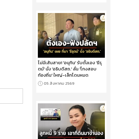
ไม่มีเส้นสาย! 'อนุทิน' รับตั้งเอง 'ธีรุ
ตม์' นั่ง 'อธิบดีสถ.' ลั่น 'โกงสอบ
ท้องถิ่น' ใหญ่-เล็กโดนหมด
05 สิงหาคม 2569