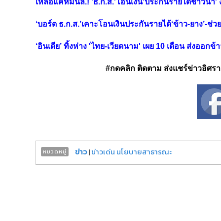
เหลือแค่หมื่นล.! 'ธ.ก.ส.'โอนเงิน'ประกันรายได้ชาวนา' 
‘บอร์ด ธ.ก.ส.’เคาะโอนเงินประกันรายได้‘ข้าว-ยาง’-ช่วยเ
‘อินเดีย’ ทิ้งห่าง 'ไทย-เวียดนาม' เผย 10 เดือน ส่งออกข้
#กดคลิก ติดตาม ส่งแชร์ข่าวอิศรา ได
ข่าว
|
ข่าวเด่น นโยบายสาธารณะ
หมวดหมู่