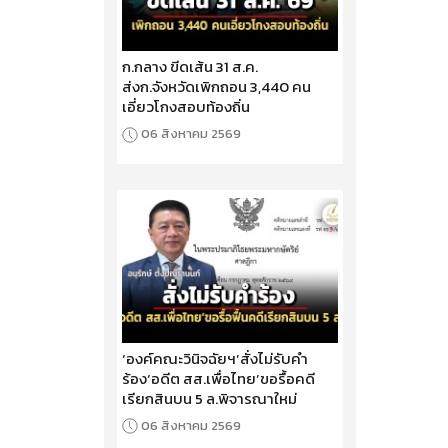
ก.กลาง ขีดเส้น 31 ส.ค.
ส่งก.จังหวัดเพิกถอน 3,440 คน
เอี่ยวโกงสอบท้องถิ่น
06 สิงหาคม 2569
‘องค์คณะวินิจฉัยฯ’สั่งไม่รับคำ
ร้อง‘อดีต สส.เพื่อไทย’ขอรื้อคดี
เรียกสินบน 5 ล.พิจารณาใหม่
06 สิงหาคม 2569