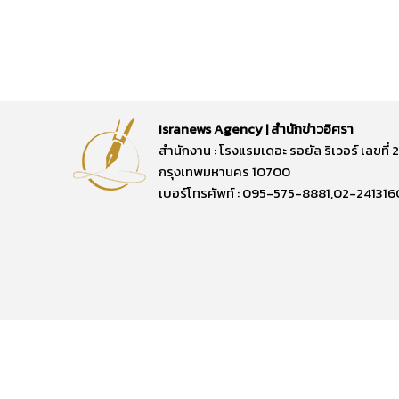
Isranews Agency | สำนักข่าวอิศรา
สำนักงาน : โรงแรมเดอะ รอยัล ริเวอร์ เลขท
กรุงเทพมหานคร 10700
เบอร์โทรศัพท์ : 095-575-8881,02-241316