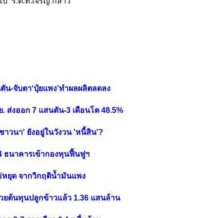
ป” ร.ต.ท.เจริญ กล่าว
นตัน-จับตา‘ปุ๋ยแพง’ทำผลผลิตลดลง
.ย. ส่งออก 7 แสนตัน-3 เดือนโต 48.5%
าวนา' ยังอยู่ในวังวน 'หนี้สิน'?
 4 ธนาคารเข้ากองทุนฟื้นฟูฯ
งไม่หยุด จากวิกฤติน้ำมันแพง
วยต้นทุนปลูกข้าวแล้ว 1.36 แสนล้าน