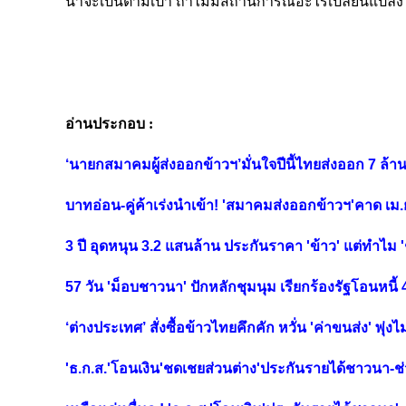
น่าจะเป็นตามเป้า ถ้าไม่มีสถานการณ์อะไรเปลี่ยนแปลงไ
อ่านประกอบ :
‘นายกสมาคมผู้ส่งออกข้าวฯ’มั่นใจปีนี้ไทยส่งออก 7 ล้า
บาทอ่อน-คู่ค้าเร่งนำเข้า! 'สมาคมส่งออกข้าวฯ'คาด เม
3 ปี อุดหนุน 3.2 แสนล้าน ประกันราคา 'ข้าว' แต่ทำไม 'ช
57 วัน 'ม็อบชาวนา' ปักหลักชุมนุม เรียกร้องรัฐโอนหนี้
‘ต่างประเทศ’ สั่งซื้อข้าวไทยคึกคัก หวั่น 'ค่าขนส่ง' พุ่
'ธ.ก.ส.'โอนเงิน'ชดเชยส่วนต่าง'ประกันรายได้ชาวนา-ช่