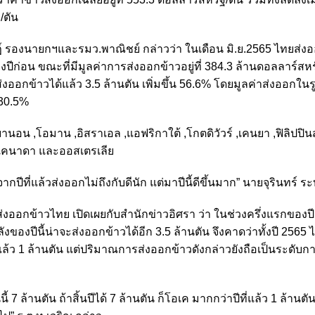
ฐ/ตัน
วิศิษฏ์ รองนายกฯและรมว.พาณิชย์ กล่าวว่า ในเดือน มิ.ย.2565 ไทยส่ง
ของปีก่อน ขณะที่มีมูลค่าการส่งออกข้าวอยู่ที่ 384.3 ล้านดอลลาร์สห
่งออกข้าวได้แล้ว 3.5 ล้านตัน เพิ่มขึ้น 56.6% โดยมูลค่าส่งออกในรู
 30.5%
นอน ,โอมาน ,อิสราเอล ,แอฟริกาใต้ ,โกตดิวัวร์ ,เคนยา ,ฟิลิปปินส
 ,แคนาดา และออสเตรเลีย
กปีที่แล้วส่งออกไม่ถึงกับดีนัก แต่มาปีนี้ดีขึ้นมาก” นายจุรินทร์ ระ
ส่งออกข้าวไทย เปิดเผยกับสำนักข่าวอิศรา ว่า ในช่วงครึ่งแรกของป
งของปีนี้น่าจะส่งออกข้าวได้อีก 3.5 ล้านตัน จึงคาดว่าทั้งปี 2565 
แล้ว 1 ล้านตัน แต่ปริมาณการส่งออกข้าวดังกล่าวยังถือเป็นระดับกา
 7 ล้านตัน ถ้าสิ้นปีได้ 7 ล้านตัน ก็โอเค มากกว่าปีที่แล้ว 1 ล้านตัน