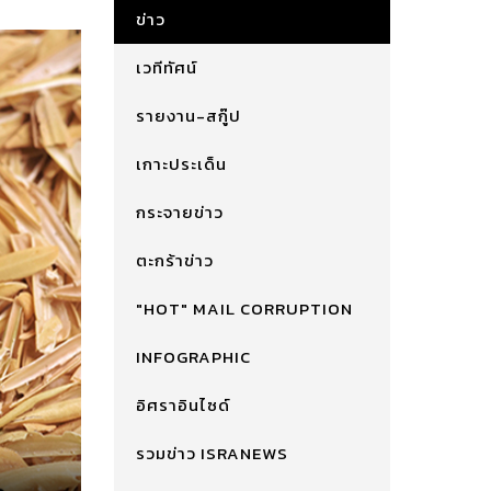
ข่าว
เวทีทัศน์
รายงาน-สกู๊ป
เกาะประเด็น
กระจายข่าว
ตะกร้าข่าว
"HOT" MAIL CORRUPTION
INFOGRAPHIC
อิศราอินไซด์
รวมข่าว ISRANEWS