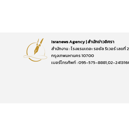
Isranews Agency | สำนักข่าวอิศรา
สำนักงาน : โรงแรมเดอะ รอยัล ริเวอร์ เลขท
กรุงเทพมหานคร 10700
เบอร์โทรศัพท์ : 095-575-8881,02-241316