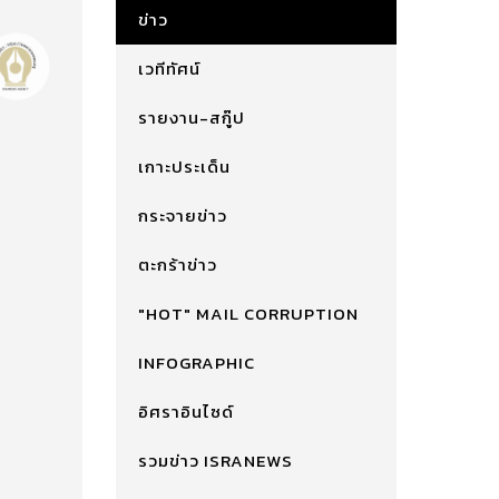
ข่าว
เวทีทัศน์
รายงาน-สกู๊ป
เกาะประเด็น
กระจายข่าว
ตะกร้าข่าว
"HOT" MAIL CORRUPTION
INFOGRAPHIC
อิศราอินไซด์
รวมข่าว ISRANEWS