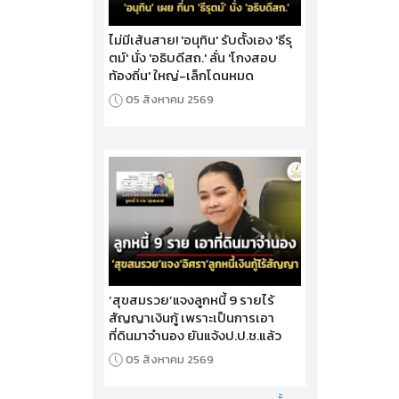
ไม่มีเส้นสาย! 'อนุทิน' รับตั้งเอง 'ธีรุ
ตม์' นั่ง 'อธิบดีสถ.' ลั่น 'โกงสอบ
ท้องถิ่น' ใหญ่-เล็กโดนหมด
05 สิงหาคม 2569
‘สุขสมรวย’แจงลูกหนี้ 9 รายไร้
สัญญาเงินกู้ เพราะเป็นการเอา
ที่ดินมาจำนอง ยันแจ้งป.ป.ช.แล้ว
05 สิงหาคม 2569