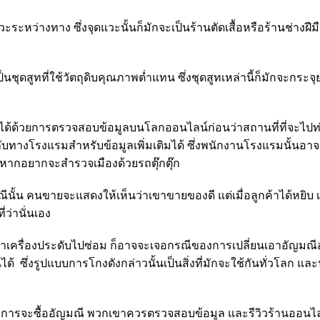
ะระหว่างทาง ซึ่งจุดแวะนั้นก็มักจะเป็นร้านตัดเสื้อหรือร้านช่างฝีมือ
นชุดสูทที่ใช้วัตถุดิบคุณภาพต่ำแทน ซึ่งชุดสูทเหล่านี้ก็มักจะกระจุย
นี้ได้ด้วยการตรวจสอบข้อมูลบนโลกออนไลน์ก่อนว่าสถานที่ที่จะไปท่
กับทางโรงแรมสำหรับข้อมูลเพิ่มเติมได้ ซึ่งพนักงานโรงแรมนั้นอา
้าหากอยากจะสำรวจเมืองด้วยรถตุ๊กตุ๊ก
ีนั้น คนขายจะแสดงให้เห็นว่าเขาขายของดี แต่เมื่อลูกค้าได้หยิบ เ
ว่านั่นเอง
เอาเครื่องประดับไปซ่อม ก็อาจจะเจอกรณีของการเปลี่ยนเอาอัญมณ
ได้ ซึ่งรูปแบบการโกงดังกล่าวนั้นเป็นสิ่งที่มักจะใช้กันทั่วโลก และ
่ยวต้องการจะซื้ออัญมณี พวกเขาควรตรวจสอบข้อมูล และรีวิวร้านออน