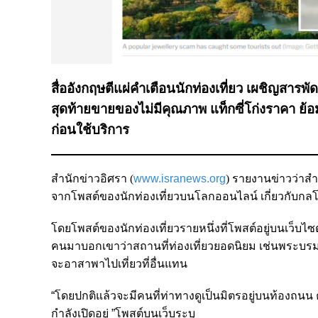
สื่ออังกฤษตีแผ่คำเตือนนักท่องเที่ยว เผชิญสาร
สุดท้ายขายของไม่มีคุณภาพ แท็กซี่โก่งราคา ย้
ก่อนใช้บริการ
สำนักข่าวอิศรา (
www.isranews.org
)
รายงานข่าวว่าสำ
จากโพสต์ของนักท่องเที่ยวบนโลกออนไลน์ เกี่ยวกับกลโก
โดยโพสต์ของนักท่องเที่ยวรายหนึ่งที่โพสต์อยู่บนเว็บไซ
คนมาบอกเขาว่าสถานที่ท่องเที่ยวยอดนิยม เช่นพระบรมมหา
จะอาสาพาไปเที่ยวที่อื่นแทน
“โดยปกติแล้วจะมีคนที่ท่าทางดูเป็นมิตรอยู่บนท้องถนน ค
กำลังเปิดอยู่ ”โพสต์บนเว็บระบุ