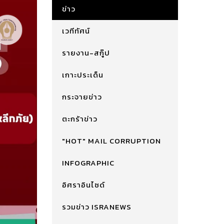
ข่าว
เวทีทัศน์
รายงาน-สกู๊ป
เกาะประเด็น
กระจายข่าว
ตะกร้าข่าว
"HOT" MAIL CORRUPTION
INFOGRAPHIC
อิศราอินไซด์
รวมข่าว ISRANEWS