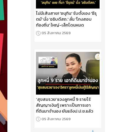
ไม่มีเส้นสาย! 'อนุทิน' รับตั้งเอง 'ธีรุ
ตม์' นั่ง 'อธิบดีสถ.' ลั่น 'โกงสอบ
ท้องถิ่น' ใหญ่-เล็กโดนหมด
05 สิงหาคม 2569
‘สุขสมรวย’แจงลูกหนี้ 9 รายไร้
สัญญาเงินกู้ เพราะเป็นการเอา
ที่ดินมาจำนอง ยันแจ้งป.ป.ช.แล้ว
05 สิงหาคม 2569