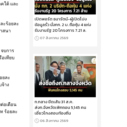
ภาคใต้ และ
เปิดพอร์ต ธนารัตน์-ผู้เปิดโปง
ี และร้อยละ
ข้อมูลรั่ว นั่งกก. 2 บ. ถือหุ้น 4 แห่ง
รับงานรัฐ 20 โครงการ 7.21 ล.
อศาสนา
07 สิงหาคม 2569
8 จบการ
ือเทียบ
้อยละ
บจ้าง
ก.กลาง ขีดเส้น 31 ส.ค.
ยต่อเดือน
ส่งก.จังหวัดเพิกถอน 5,145 คน
าท ร้อยละ
เอี่ยวโกงสอบท้องถิ่น
06 สิงหาคม 2569