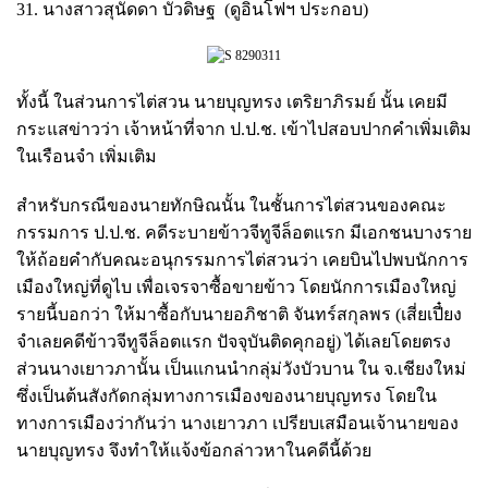
31. นางสาวสุนัดดา บัวดิษฐ (ดูอินโฟฯ ประกอบ)
ทั้งนี้ ในส่วนการไต่สวน นายบุญทรง เตริยาภิรมย์ นั้น เคยมี
กระแสข่าวว่า เจ้าหน้าที่จาก ป.ป.ช. เข้าไปสอบปากคำเพิ่มเติม
ในเรือนจำ เพิ่มเติม
สำหรับกรณีของนายทักษิณนั้น ในชั้นการไต่สวนของคณะ
กรรมการ ป.ป.ช. คดีระบายข้าวจีทูจีล็อตแรก มีเอกชนบางราย
ให้ถ้อยคำกับคณะอนุกรรมการไต่สวนว่า เคยบินไปพบนักการ
เมืองใหญ่ที่ดูไบ เพื่อเจรจาซื้อขายข้าว โดยนักการเมืองใหญ่
รายนี้บอกว่า ให้มาซื้อกับนายอภิชาติ จันทร์สกุลพร (เสี่ยเปี๋ยง
จำเลยคดีข้าวจีทูจีล็อตแรก ปัจจุบันติดคุกอยู่) ได้เลยโดยตรง
ส่วนนางเยาวภานั้น เป็นแกนนำกลุ่ม่วังบัวบาน ใน จ.เชียงใหม่
ซึ่งเป็นต้นสังกัดกลุ่มทางการเมืองของนายบุญทรง โดยใน
ทางการเมืองว่ากันว่า นางเยาวภา เปรียบเสมือนเจ้านายของ
นายบุญทรง จึงทำให้แจ้งข้อกล่าวหาในคดีนี้ด้วย