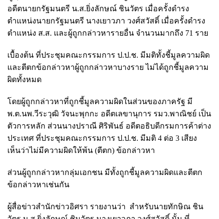
อดีตนายกรัฐมนตรี น.ส.ยิ่งลักษณ์ ชินวัตร เมื่อครั้งดำรง
ตำแหน่งนายกรัฐมนตรี นางเยาวภา วงศ์สวัสดิ์ เมื่อครั้งดำรง
ตำแหน่ง ส.ส. และผู้ถูกกล่าวหารายอื่น จำนวนมากถึง 71 ราย
เบื้องต้น ที่ประชุมคณะกรรมการ ป.ป.ช. มีมติทั้งชี้มูลความผิด
และตีตกข้อกล่าวหาผู้ถูกกล่าวหาบางราย ไม่ได้ถูกชี้มูลความ
ผิดทั้งหมด
โดยผู้ถูกกล่าวหาที่ถูกชี้มูลความผิดในส่วนของภาครัฐ มี
พ.ต.นพ.วีระวุฒิ วัจนะพุกกะ อดีตเลขานุการ รมว.พาณิชย์ เป็น
ตัวการหลัก ส่วนนางปราณี ศิริพันธ์ อดีตอธิบดีกรมการค้าต่าง
ประเทศ ที่ประชุมคณะกรรมการ ป.ป.ช.
มีมติ 4 ต่อ 3 เสียง
เห็นว่า
ไม่มีความผิดให้พ้น (ตีตก) ข้อกล่าวหา
ส่วนผู้ถูกกล่าวหากลุ่มเอกชน มีทั้งถูกชี้มูลความผิดและตีตก
ข้อกล่าวหาเช่นกัน
ผู้สื่อข่าวสำนักข่าวอิศรา รายงานว่า สำหรับนายทักษิณ ชิน
วัตร น.ส.ยิ่งลักษณ์ ชินวัตร นางเยาวภา วงศ์สวัสดิ์ นั้น ที่