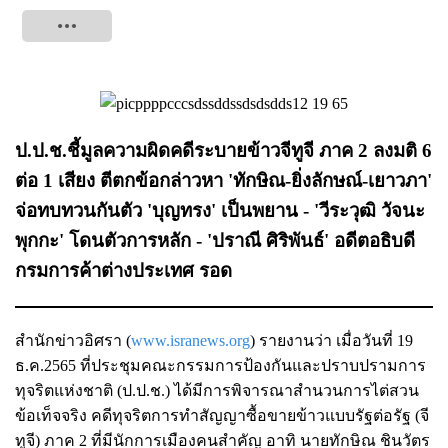
Tweet
ป.ป.ช.ชี้มูลความผิดคดีระบายข้าวจีทูจี ภาค 2 ลงมติ 6
ต่อ 1 เสียง ตีตกข้อกล่าวหา 'ทักษิณ-ยิ่งลักษณ์-เยาวภา'
จ่อทบทวนกันตัว 'บุญทรง' เป็นพยาน - 'วีระวุฒิ วัจนะ
พุกกะ' โดนตัวการหลัก - 'ปราณี ศิริพันธ์' อดีตอธิบดี
กรมการค้าต่างประเทศ รอด
สำนักข่าวอิศรา (
www.isranews.org
) รายงานว่า เมื่อวันที่ 19
ธ.ค.2565 ที่ประชุมคณะกรรมการป้องกันและปราบปรามการ
ทุจริตแห่งชาติ (ป.ป.ช.) ได้มีการพิจารณาสำนวนการไต่สวน
ข้อเท็จจริง คดีทุจริตการทำสัญญาซื้อขายข้าวแบบรัฐต่อรัฐ (จี
ทูจี) ภาค 2 ที่มีนักการเมืองคนสำคัญ อาทิ นายทักษิณ ชินวัตร