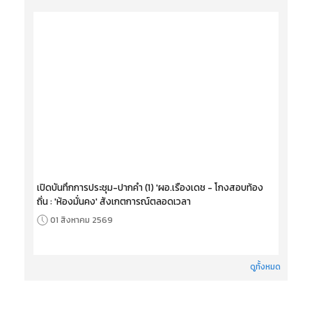
เปิดบันทึกการประชุม-ปากคำ (1) 'ผอ.เรืองเดช - โกงสอบท้อง
ถิ่น : 'ห้องมั่นคง' สังเกตการณ์ตลอดเวลา
01 สิงหาคม 2569
ดูทั้งหมด