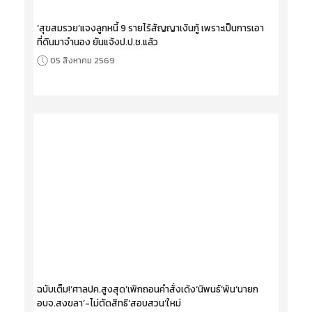
‘สุขสมรวย’แจงลูกหนี้ 9 รายไร้สัญญาเงินกู้ เพราะเป็นการเอา
ที่ดินมาจำนอง ยันแจ้งป.ป.ช.แล้ว
05 สิงหาคม 2569
ฉบับเต็ม!‘ศาลปค.สูงสุด’เพิกถอนคำสั่งเด้ง‘นิพนธ์’พ้น‘นายก
อบจ.สงขลา’-ไม่ตัดสิทธิ‘สอบสวน’ใหม่