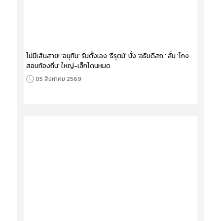
ไม่มีเส้นสาย! 'อนุทิน' รับตั้งเอง 'ธีรุตม์' นั่ง 'อธิบดีสถ.' ลั่น 'โกง
สอบท้องถิ่น' ใหญ่-เล็กโดนหมด
05 สิงหาคม 2569