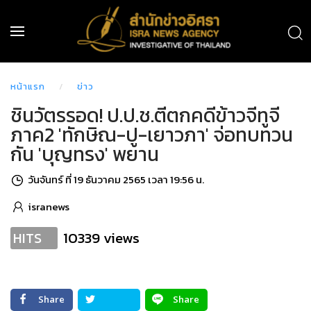
หน้าแรก
ข่าว
ชินวัตรรอด! ป.ป.ช.ตีตกคดีข้าวจีทูจี
ภาค2 'ทักษิณ-ปู-เยาวภา' จ่อทบทวน
กัน 'บุญทรง' พยาน
วันจันทร์ ที่ 19 ธันวาคม 2565 เวลา 19:56 น.
isranews
10339 views
HITS
Share
Share