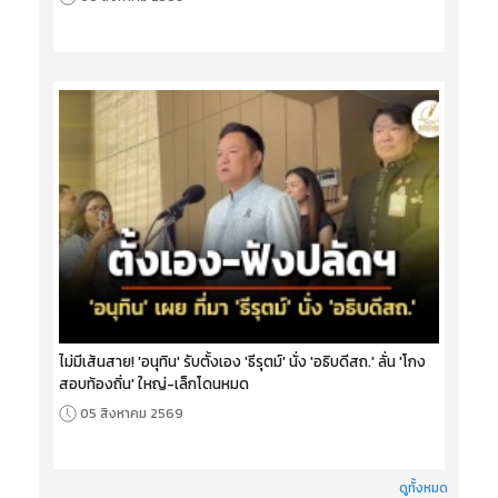
ไม่มีเส้นสาย! 'อนุทิน' รับตั้งเอง 'ธีรุตม์' นั่ง 'อธิบดีสถ.' ลั่น 'โกง
สอบท้องถิ่น' ใหญ่-เล็กโดนหมด
05 สิงหาคม 2569
ดูทั้งหมด