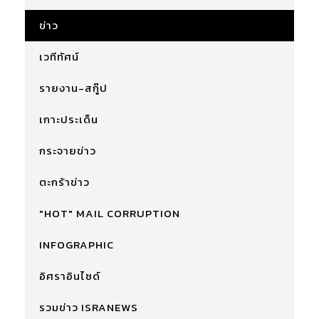
ข่าว
เวทีทัศน์
รายงาน-สกู๊ป
เกาะประเด็น
กระจายข่าว
ตะกร้าข่าว
"HOT" MAIL CORRUPTION
INFOGRAPHIC
อิศราอินไซด์
รวมข่าว ISRANEWS