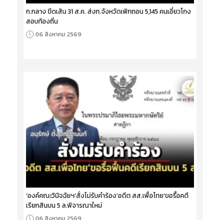
ก.กลาง ขีดเส้น 31 ส.ค. ส่งก.จังหวัดเพิกถอน 5,145 คนเอี่ยวโกง
สอบท้องถิ่น
06 สิงหาคม 2569
‘องค์คณะวินิจฉัยฯ’สั่งไม่รับคำร้อง‘อดีต สส.เพื่อไทย’ขอรื้อคดี
เรียกสินบน 5 ล.พิจารณาใหม่
06 สิงหาคม 2569