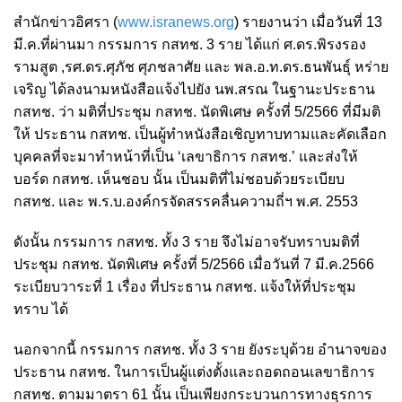
สำนักข่าวอิศรา (
www.isranews.org
)
รายงานว่า เมื่อวันที่ 13
มี.ค.ที่ผ่านมา กรรมการ กสทช. 3 ราย ได้แก่ ศ.ดร.พิรงรอง
รามสูต ,รศ.ดร.ศุภัช ศุภชลาศัย และ พล.อ.ท.ดร.ธนพันธุ์ หร่าย
เจริญ ได้ลงนามหนังสือแจ้งไปยัง นพ.สรณ ในฐานะประธาน
กสทช. ว่า มติที่ประชุม กสทช. นัดพิเศษ ครั้งที่ 5/2566 ที่มีมติ
ให้ ประธาน กสทช. เป็นผู้ทำหนังสือเชิญทาบทามและคัดเลือก
บุคคลที่จะมาทำหน้าที่เป็น ‘เลขาธิการ กสทช.’ และส่งให้
บอร์ด กสทช. เห็นชอบ นั้น เป็นมติที่ไม่ชอบด้วยระเบียบ
กสทช. และ พ.ร.บ.องค์กรจัดสรรคลื่นความถี่ฯ พ.ศ. 2553
ดังนั้น กรรมการ กสทช. ทั้ง 3 ราย จึงไม่อาจรับทราบมติที่
ประชุม กสทช. นัดพิเศษ ครั้งที่ 5/2566 เมื่อวันที่ 7 มี.ค.2566
ระเบียบวาระที่ 1 เรื่อง ที่ประธาน กสทช. แจ้งให้ที่ประชุม
ทราบ ได้
นอกจากนี้ กรรมการ กสทช. ทั้ง 3 ราย ยังระบุด้วย อำนาจของ
ประธาน กสทช. ในการเป็นผู้แต่งตั้งและถอดถอนเลขาธิการ
กสทช. ตามมาตรา 61 นั้น เป็นเพียงกระบวนการทางธุรการ