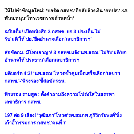
ให้ไปทำข้อมูลใหม่! ‘บอร์ด กสทช.’ตีกลับล้วงเงิน ‘กทปส.’ 3.5
พันล.หนุน‘โทรเวชกรรมถ้วนหน้า’
ฉบับเต็ม! เปิดหนังสือ 3 กสทช. ยก 3 ประเด็น ไม่
รับ‘มติ’ให้‘ปธ.’ยึดอำนาจเลือก‘เลขาธิการฯ’
ส่อขัดกม.-มีโทษอาญา! 3 กสทช.แจ้ง‘นพ.สรณ’ ไม่รับ‘มติ’ยก
อำนาจให้‘ประธาน’เลือกเลขาธิการฯ
มติบอร์ด 4:3! ‘นพ.สรณ’โหวตซ้ำคุมเบ็ดเสร็จเลือก‘เลขาฯ
กสทช.’-‘พิรงรอง’ชี้ส่อขัดรธน.
พิรงรอง รามสูต : ตั้งคำถามถึงความโปร่งใสในสรรหา
เลขาธิการ กสทช.
197 ต่อ 9 เสียง! ‘วุฒิสภา’โหวต‘รศ.สมภพ ภูริวิกรัยพงศ์’นั่ง
เก้าอี้‘กรรมการ กสทช.’คนที่ 7