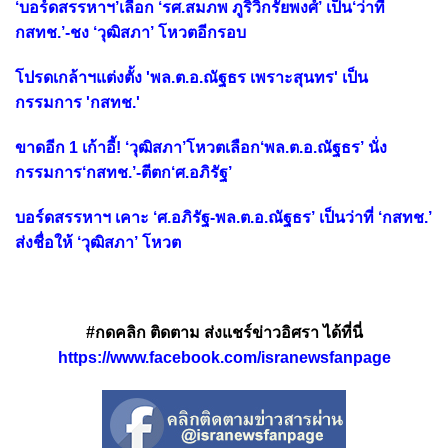
‘บอร์ดสรรหาฯ’เลือก ‘รศ.สมภพ ภูริวิกรัยพงศ์’ เป็น‘ว่าที่
กสทช.’-ชง ‘วุฒิสภา’ โหวตอีกรอบ
โปรดเกล้าฯแต่งตั้ง 'พล.ต.อ.ณัฐธร เพราะสุนทร' เป็น
กรรมการ 'กสทช.'
ขาดอีก 1 เก้าอี้! ‘วุฒิสภา’โหวตเลือก‘พล.ต.อ.ณัฐธร’ นั่ง
กรรมการ‘กสทช.’-ตีตก‘ศ.อภิรัฐ’
บอร์ดสรรหาฯ เคาะ ‘ศ.อภิรัฐ-พล.ต.อ.ณัฐธร’ เป็นว่าที่ ‘กสทช.’
ส่งชื่อให้ ‘วุฒิสภา’ โหวต
#กดคลิก ติดตาม ส่งแชร์ข่าวอิศรา ได้ที่นี่
https://www.facebook.com/isranewsfanpage