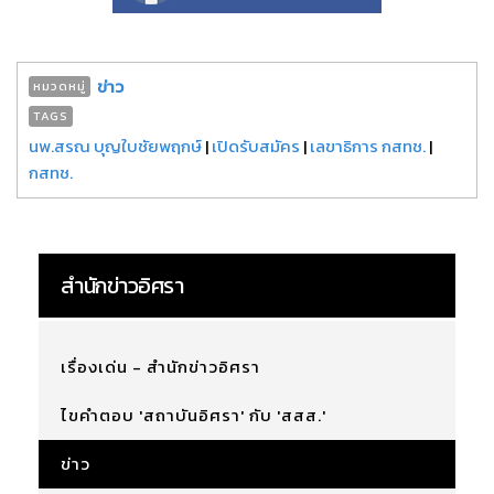
ข่าว
หมวดหมู่
TAGS
นพ.สรณ บุญใบชัยพฤกษ์
|
เปิดรับสมัคร
|
เลขาธิการ กสทช.
|
กสทช.
สำนักข่าวอิศรา
เรื่องเด่น - สำนักข่าวอิศรา
ไขคำตอบ 'สถาบันอิศรา' กับ 'สสส.'
ข่าว