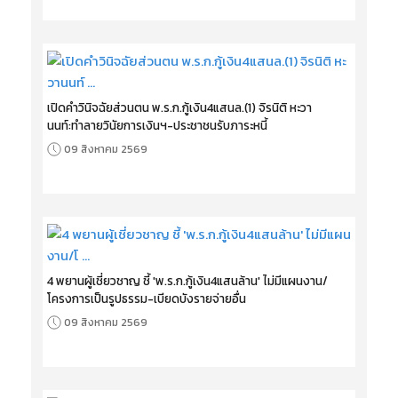
เปิดคำวินิจฉัยส่วนตน พ.ร.ก.กู้เงิน4แสนล.(1) จิรนิติ หะวา
นนท์:ทำลายวินัยการเงินฯ-ประชาชนรับภาระหนี้
09 สิงหาคม 2569
4 พยานผู้เชี่ยวชาญ ชี้ 'พ.ร.ก.กู้เงิน4แสนล้าน' ไม่มีแผนงาน/
โครงการเป็นรูปธรรม-เบียดบังรายจ่ายอื่น
09 สิงหาคม 2569