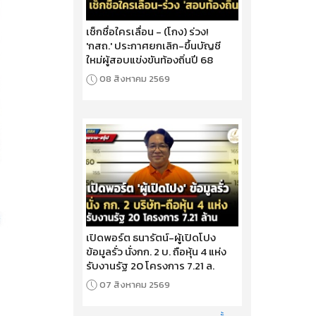
เช็กชื่อใครเลื่อน - (โกง) ร่วง!
'กสถ.' ประกาศยกเลิก-ขึ้นบัญชี
ใหม่ผู้สอบแข่งขันท้องถิ่นปี 68
08 สิงหาคม 2569
เปิดพอร์ต ธนารัตน์-ผู้เปิดโปง
ข้อมูลรั่ว นั่งกก. 2 บ. ถือหุ้น 4 แห่ง
รับงานรัฐ 20 โครงการ 7.21 ล.
07 สิงหาคม 2569