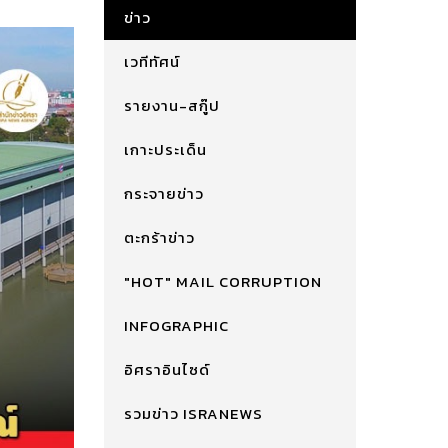
ข่าว
เวทีทัศน์
รายงาน-สกู๊ป
เกาะประเด็น
กระจายข่าว
ตะกร้าข่าว
"HOT" MAIL CORRUPTION
INFOGRAPHIC
อิศราอินไซด์
รวมข่าว ISRANEWS