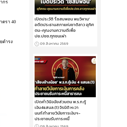
ฎากร
เปิดประวัติ 'ไซสมพอน พมวิหาน'
มาตรา 40
อดีตประธานสภาแห่งชาติลาว อุทิศ
ตน-คุณงามความดีเพื่อ
ปย.ปชช.ทุกชนเผ่า
ลยดำรง
09 สิงหาคม 2569
เปิดคำวินิจฉัยส่วนตน พ.ร.ก.กู้
เงิน4แสนล.(1) จิรนิติ หะวา
นนท์:ทำลายวินัยการเงินฯ-
ประชาชนรับภาระหนี้
09 สิงหาคม 2569