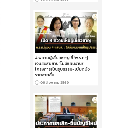
4 พยานผู้เชี่ยวชาญ ชี้ 'พ.ร.ก.กู้
เงิน4แสนล้าน' ไม่มีแผนงาน/
โครงการเป็นรูปธรรม-เบียดบัง
รายจ่ายอื่น
09 สิงหาคม 2569