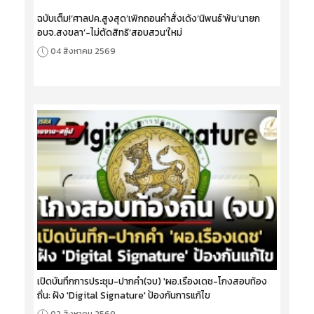
ฉบับเต็ม!‘ศาลปค.สูงสุด’เพิกถอนคำสั่งเด้ง‘นิพนธ์’พ้น‘นายก
อบจ.สงขลา’-ไม่ตัดสิทธิ‘สอบสวน’ใหม่
04 สิงหาคม 2569
เปิดบันทึกการประชุม-ปากคำ(จบ) 'ผอ.เรืองเดช-โกงสอบท้อง
ถิ่น: ฝัง 'Digital Signature' ป้องกันการแก้ไข