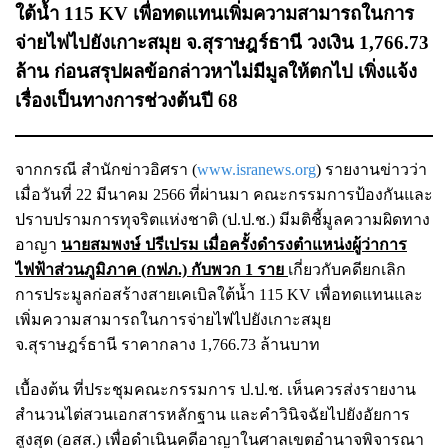
ใต้น้ำ 115 KV เพื่อทดแทนเพิ่มความสามารถในการ
จ่ายไฟไปยังเกาะสมุย จ.สุราษฎร์ธานี วงเงิน 1,766.73
ล้าน ก่อนสรุปผลข้อกล่าวหาไม่มีมูลให้ตกไป
เพิ่งแจ้ง
เรื่องเป็นทางการช่วงต้นปี 68
จากกรณี สำนักข่าวอิศรา (
www.isranews.org
) รายงานข่าวว่า
เมื่อวันที่ 22 มีนาคม 2566 ที่ผ่านมา คณะกรรมการป้องกันและ
ปราบปรามการทุจริตแห่งชาติ (ป.ป.ช.) มีมติชี้มูลความผิดทาง
อาญา
นายสมพงษ์ ปรีเปรม เมื่อครั้งดำรงตำแหน่งผู้ว่าการ
ไฟฟ้าส่วนภูมิภาค (กฟภ.) กับพวก 1 ราย
เกี่ยวกับคดียกเลิก
การประมูลก่อสร้างสายเคเบิลใต้น้ำ 115 KV เพื่อทดแทนและ
เพิ่มความสามารถในการจ่ายไฟไปยังเกาะสมุย
จ.สุราษฎร์ธานี ราคากลาง 1,766.73 ล้านบาท
เบื้องต้น ที่ประชุมคณะกรรมการ ป.ป.ช. เห็นควรส่งรายงาน
สำนวนไต่สวนเอกสารหลักฐาน และคำวินิจฉัยไปยังอัยการ
สูงสุด (อสส.) เพื่อดำเนินคดีอาญาในศาลเขตอำนาจพิจารณา