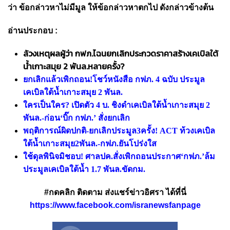
ว่า ข้อกล่าวหาไม่มีมูล ให้ข้อกล่าวหาตกไป ดังกล่าวข้างต้น
อ่านประกอบ :
ล้วงเหตุผลผู้ว่า กฟภ.ไฉนยกเลิกประกวดราคาสร้างเคเบิลใต้
น้ำเกาะสมุย 2 พันล.หลายครั้ง?
ยกเลิกแล้วเพิกถอน!โชว์หนังสือ กฟภ. 4 ฉบับ ประมูล
เคเบิลใต้น้ำเกาะสมุย 2 พันล.
ใครเป็นใคร? เปิดตัว 4 บ. ชิงดำเคเบิลใต้น้ำเกาะสมุย 2
พันล.-ก่อน‘บิ๊ก กฟภ.’ สั่งยกเลิก
พฤติการณ์ผิดปกติ-ยกเลิกประมูล3ครั้ง! ACT ท้วงเคเบิล
ใต้น้ำเกาะสมุย2พันล.-กฟภ.ยันโปร่งใส
ใช้ดุลพินิจมิชอบ! ศาลปค.สั่งเพิกถอนประกาศ‘กฟภ.’ล้ม
ประมูลเคเบิลใต้น้ำ 1.7 พันล.ขัดกม.
#กดคลิก ติดตาม ส่งแชร์ข่าวอิศรา ได้ที่นี่
https://www.facebook.com/isranewsfanpage