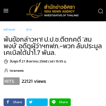
หน้าแรก
ข่าว
พ้นข้อกล่าวหา! ป.ป.ช.ตีตกคดี 'สม
พงษ์' อดีตผู้ว่าฯกฟภ.-พวก ล้มประมูล
เคเบิลใต้น้ำ1.7 พันล.
วันพุธ ที่ 27 สิงหาคม 2568 เวลา 15:55 น.
isranews
22121 views
HITS
Share
Share