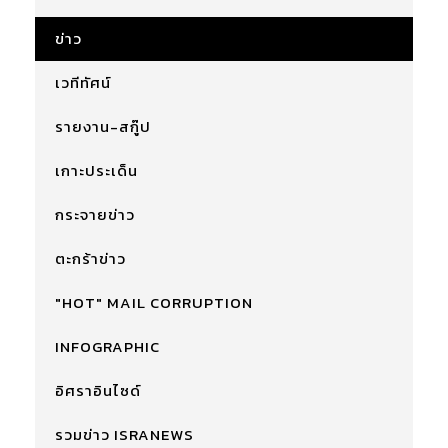
ข่าว
เวทีทัศน์
รายงาน-สกู๊ป
เกาะประเด็น
กระจายข่าว
ตะกร้าข่าว
"HOT" MAIL CORRUPTION
INFOGRAPHIC
อิศราอินไซด์
รวมข่าว ISRANEWS