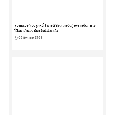
‘สุขสมรวย’แจงลูกหนี้ 9 รายไร้สัญญาเงินกู้ เพราะเป็นการเอา
ที่ดินมาจำนอง ยันแจ้งป.ป.ช.แล้ว
05 สิงหาคม 2569