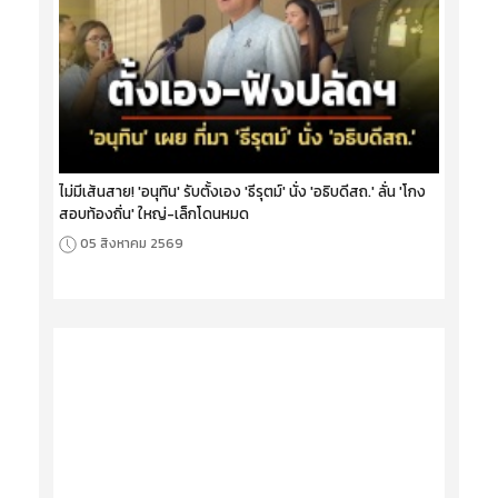
ไม่มีเส้นสาย! 'อนุทิน' รับตั้งเอง 'ธีรุตม์' นั่ง 'อธิบดีสถ.' ลั่น 'โกง
สอบท้องถิ่น' ใหญ่-เล็กโดนหมด
05 สิงหาคม 2569