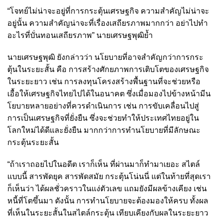
“โจทย์ไม่น่าจะอยู่ที่การกระตุ้นเศรษฐกิจ ความสำคัญไม่น่าจะ
อยู่นั้น ความสำคัญน่าจะที่เรื่องเสถียรภาพมากกว่า อย่าไปทำ
อะไรที่บั่นทอนเสถียรภาพ” นายเศรษฐพุฒิย้ำ
นายเศรษฐพุฒิ ยังกล่าวว่า นโยบายที่อาจสำคัญกว่าการกระ
ตุ้นในระยะสั้น คือ การสร้างศักยภาพการเติบโตของเศรษฐกิจ
ในระยะยาว เช่น การลงทุนโครงสร้างพื้นฐานที่จะช่วยหรือ
เอื้อให้เศรษฐกิจไทยไปได้ในอนาคต ซึ่งเมื่อมองไปข้างหน้ามีน
โยบายหลายอย่างที่ควรดำเนินการ เช่น การขับเคลื่อนไปสู่
การเป็นเศรษฐกิจที่ยั่งยืน ซึ่งจะช่วยทำให้ประเทศไทยอยู่ใน
โลกใหม่ได้ดีและยั่งยืน มากกว่าการทำนโยบายที่มีลักษณะ
กระตุ้นระยะสั้น
“ถ้าเราถอยไปในอดีต เราก็เห็น ที่ผ่านมาก็ทำมาเยอะ สไตล์
แบบนี้ สารพัดยุค สารพัดสมัย กระตุ้นโน่นนี่ แต่ในท้ายที่สุดเรา
ก็เห็นว่า ได้ผลชั่วคราวในแง่ตัวเลข แถมยังมีผลข้างเคียง เช่น
หนี้ที่โตขึ้นมา ดังนั้น การทำนโยบายจะต้องมองให้ครบ ทั้งผล
ที่เห็นในระยะสั้นในสไตล์กระตุ้น เทียบเคียงกับผลในระยะยาว