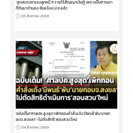
‘สุขสมรวย’แจงลูกหนี้ 9 รายไร้สัญญาเงินกู้ เพราะเป็นการเอา
ที่ดินมาจำนอง ยันแจ้งป.ป.ช.แล้ว
05 สิงหาคม 2569
ฉบับเต็ม!‘ศาลปค.สูงสุด’เพิกถอนคำสั่งเด้ง‘นิพนธ์’พ้น‘นายก
อบจ.สงขลา’-ไม่ตัดสิทธิ‘สอบสวน’ใหม่
04 สิงหาคม 2569