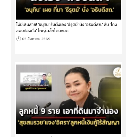
ไม่มีเส้นสาย! 'อนุทิน' รับตั้งเอง 'ธีรุตม์' นั่ง 'อธิบดีสถ.' ลั่น 'โกง
สอบท้องถิ่น' ใหญ่-เล็กโดนหมด
05 สิงหาคม 2569