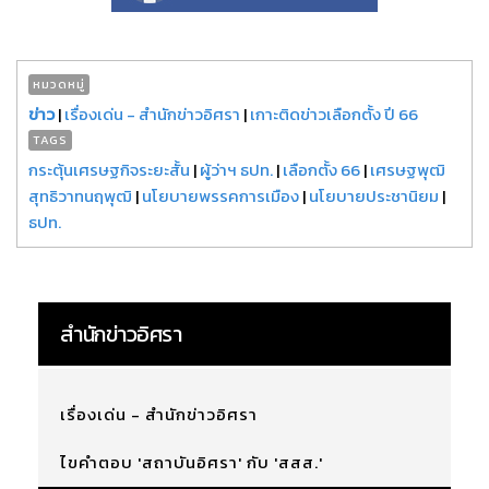
หมวดหมู่
ข่าว
|
เรื่องเด่น - สำนักข่าวอิศรา
|
เกาะติดข่าวเลือกตั้ง ปี 66
TAGS
กระตุ้นเศรษฐกิจระยะสั้น
|
ผู้ว่าฯ ธปท.
|
เลือกตั้ง 66
|
เศรษฐพุฒิ
สุทธิวาทนฤพุฒิ
|
นโยบายพรรคการเมือง
|
นโยบายประชานิยม
|
ธปท.
สำนักข่าวอิศรา
เรื่องเด่น - สำนักข่าวอิศรา
ไขคำตอบ 'สถาบันอิศรา' กับ 'สสส.'