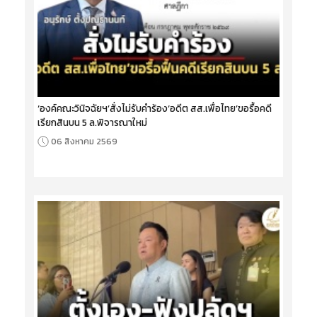
‘องค์คณะวินิจฉัยฯ’สั่งไม่รับคำร้อง‘อดีต สส.เพื่อไทย’ขอรื้อคดี
เรียกสินบน 5 ล.พิจารณาใหม่
06 สิงหาคม 2569