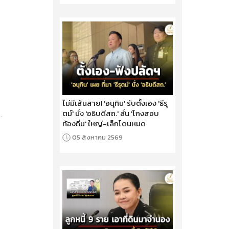
ไม่มีเส้นสาย! 'อนุทิน' รับตั้งเอง 'ธีรุ
ตม์' นั่ง 'อธิบดีสถ.' ลั่น 'โกงสอบ
ท้องถิ่น' ใหญ่-เล็กโดนหมด
05 สิงหาคม 2569