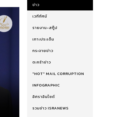
ข่าว
เวทีทัศน์
รายงาน-สกู๊ป
เกาะประเด็น
กระจายข่าว
ตะกร้าข่าว
"HOT" MAIL CORRUPTION
INFOGRAPHIC
อิศราอินไซด์
รวมข่าว ISRANEWS