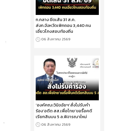
ก.กลาง ขีดเส้น 31 ส.ค.
ส่งก.จังหวัดเพิกถอน 3,440 คน
เอี่ยวโกงสอบท้องถิ่น
06 สิงหาคม 2569
‘องค์คณะวินิจฉัยฯ’สั่งไม่รับคำ
ร้อง‘อดีต สส.เพื่อไทย’ขอรื้อคดี
เรียกสินบน 5 ล.พิจารณาใหม่
06 สิงหาคม 2569