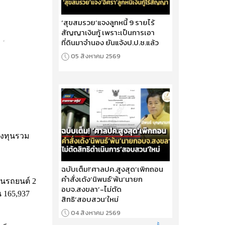
‘สุขสมรวย’แจงลูกหนี้ 9 รายไร้
สัญญาเงินกู้ เพราะเป็นการเอา
ที่ดินมาจำนอง ยันแจ้งป.ป.ช.แล้ว
05 สิงหาคม 2569
กองทุนรวม
ฉบับเต็ม!‘ศาลปค.สูงสุด’เพิกถอน
คำสั่งเด้ง‘นิพนธ์’พ้น‘นายก
็นรถยนต์ 2
อบจ.สงขลา’-ไม่ตัด
น 165,937
สิทธิ‘สอบสวน’ใหม่
04 สิงหาคม 2569