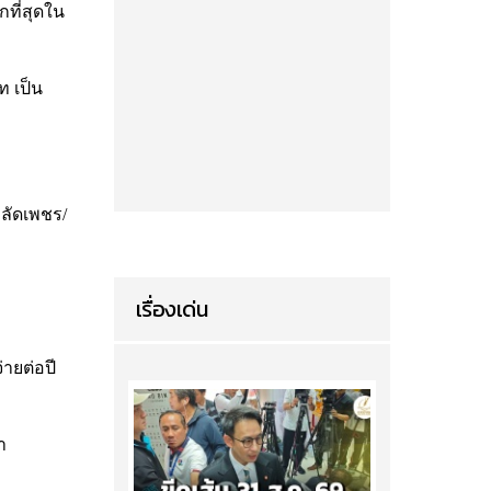
กที่สุดใน
ท เป็น
กลัดเพชร/
เรื่องเด่น
่ายต่อปี
า