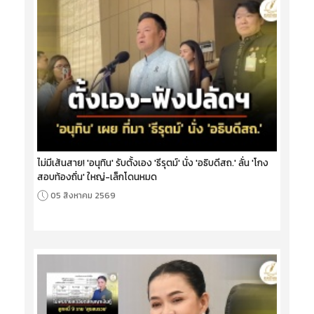
ไม่มีเส้นสาย! 'อนุทิน' รับตั้งเอง 'ธีรุตม์' นั่ง 'อธิบดีสถ.' ลั่น 'โกง
สอบท้องถิ่น' ใหญ่-เล็กโดนหมด
05 สิงหาคม 2569