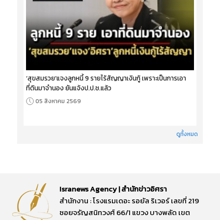
‘สุขสมรวย’แจงลูกหนี้ 9 รายไร้สัญญาเงินกู้ เพราะเป็นการเอา
ที่ดินมาจำนอง ยันแจ้งป.ป.ช.แล้ว
05 สิงหาคม 2569
ดูทั้งหมด
Isranews Agency | สำนักข่าวอิศรา
สำนักงาน : โรงแรมเดอะ รอยัล ริเวอร์ เลขที่ 219
ซอยจรัญสนิทวงศ์ 66/1 แขวง บางพลัด เขต