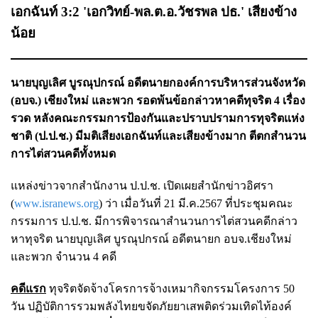
เอกฉันท์ 3:2 'เอกวิทย์-พล.ต.อ.วัชรพล ปธ.' เสียงข้าง
น้อย
นายบุญเลิศ บูรณุปกรณ์ อดีตนายกองค์การบริหารส่วนจังหวัด
(อบจ.) เชียงใหม่ และพวก รอดพ้นข้อกล่าวหาคดีทุจริต 4 เรื่อง
รวด หลังคณะกรรมการป้องกันและปราบปรามการทุจริตแห่ง
ชาติ (ป.ป.ช.) มีมติเสียงเอกฉันท์และเสียงข้างมาก ตีตกสำนวน
การไต่สวนคดีทั้งหมด
แหล่งข่าวจากสำนักงาน ป.ป.ช. เปิดเผยสำนักข่าวอิศรา
(
www.isranews.org
) ว่า เมื่อวันที่ 21 มี.ค.2567 ที่ประชุมคณะ
กรรมการ ป.ป.ช. มีการพิจารณาสำนวนการไต่สวนคดีกล่าว
หาทุจริต นายบุญเลิศ บูรณุปกรณ์ อดีตนายก อบจ.เชียงใหม่
และพวก จำนวน 4 คดี
คดีแรก
ทุจริตจัดจ้างโครการจ้างเหมากิจกรรมโครงการ 50
วัน ปฏิบัติการรวมพลังไทยขจัดภัยยาเสพติดร่วมเทิดไท้องค์