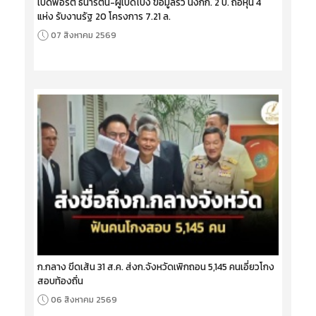
เปิดพอร์ต ธนารัตน์-ผู้เปิดโปง ข้อมูลรั่ว นั่งกก. 2 บ. ถือหุ้น 4
แห่ง รับงานรัฐ 20 โครงการ 7.21 ล.
07 สิงหาคม 2569
ก.กลาง ขีดเส้น 31 ส.ค. ส่งก.จังหวัดเพิกถอน 5,145 คนเอี่ยวโกง
สอบท้องถิ่น
06 สิงหาคม 2569