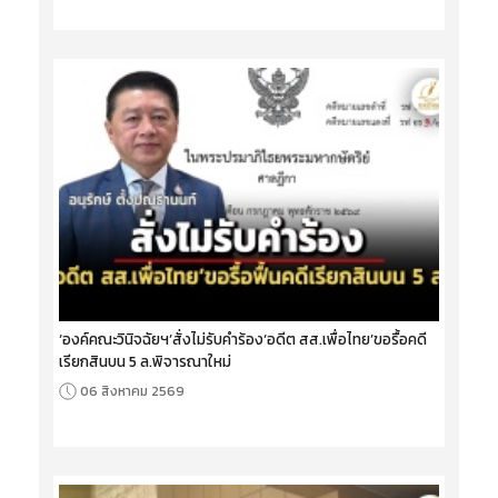
‘องค์คณะวินิจฉัยฯ’สั่งไม่รับคำร้อง‘อดีต สส.เพื่อไทย’ขอรื้อคดี
เรียกสินบน 5 ล.พิจารณาใหม่
06 สิงหาคม 2569