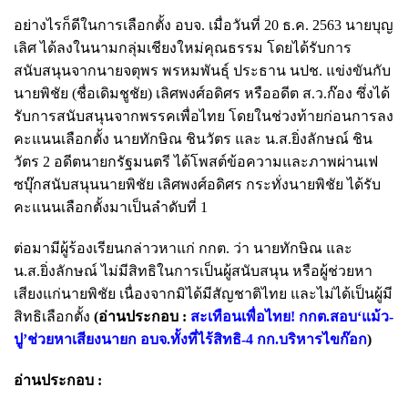
อย่างไรก็ดีในการเลือกตั้ง อบจ. เมื่อวันที่ 20 ธ.ค. 2563 นายบุญ
เลิศ ได้ลงในนามกลุ่มเชียงใหม่คุณธรรม โดยได้รับการ
สนับสนุนจากนายจตุพร พรหมพันธุ์ ประธาน นปช. แข่งขันกับ
นายพิชัย (ชื่อเดิมชูชัย) เลิศพงศ์อดิศร หรืออดีต ส.ว.ก๊อง ซึ่งได้
รับการสนับสนุนจากพรรคเพื่อไทย โดยในช่วงท้ายก่อนการลง
คะแนนเลือกตั้ง นายทักษิณ ชินวัตร และ น.ส.ยิ่งลักษณ์ ชิน
วัตร 2 อดีตนายกรัฐมนตรี ได้โพสต์ข้อความและภาพผ่านเฟ
ซบุ๊กสนับสนุน
นายพิชัย เลิศพงศ์อดิศร กระทั่งนายพิชัย ได้รับ
คะแนนเลือกตั้งมาเป็นลำดับที่ 1
ต่อมามีผู้ร้องเรียนกล่าวหาแก่ กกต. ว่า นายทักษิณ และ
น.ส.ยิ่งลักษณ์ ไม่มีสิทธิในการเป็นผู้สนับสนุน หรือผู้ช่วยหา
เสียงแก่นายพิชัย เนื่องจากมิได้มีสัญชาติไทย และไม่ได้เป็นผู้มี
สิทธิเลือกตั้ง
(อ่านประกอบ :
สะเทือนเพื่อไทย! กกต.สอบ‘แม้ว-
ปู’ช่วยหาเสียงนายก อบจ.ทั้งที่ไร้สิทธิ-4 กก.บริหารไขก๊อก
)
อ่านประกอบ :