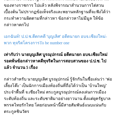
ของทางราชการ ไปแล้ว หลังพิจารณาสำนวนการไต่สวน
เบื้องต้น ไม่ปรากฏข้อเท็จจริงและพยานหลักฐานที่จะฟังได้ว่า
กระทำความผิดตามที่กล่าวหา ข้อกล่าวหาไม่มีมูล ให้ข้อ
กล่าวหาตกไป
เอกฉันท์! ป.ป.ช.ตีตกคดี 'บุญเลิศ' อดีตนายก อบจ.เชียงใหม่-
พวก ทุจริตโครงการTo be number one
เท่ากับว่า นายบุญเลิศ บูรณุปกรณ์ อดีตนายก อบจ.เชียงใหม่
รอดพ้นข้อกล่าวหาคดีทุจริตในการสอบสวนของ ป.ป.ช. ไป
แล้ว จำนวน 5 เรื่อง
กล่าวสำหรับ นายบุญเลิศ บูรณุปกรณ์ รู้จักกันในชื่อเล่นว่า ‘พ่อ
เลี้ยงโต๊ะ’ เป็นนักการเมืองท้องถิ่นที่ถือได้ว่าเป็น ‘บ้านใหญ่’
ประจำพื้นที่ จ.เชียงใหม่ ตระกูลบูรณุปกรณ์ลงเล่นการเมือง
ระดับท้องถิ่น และระดับชาติมาอย่างยาวนาน ตั้งแต่ยุครัฐบาล
พรรคไทยรักไทย โดยก่อนหน้านี้มีสายสัมพันธ์แนบแน่นกับ
ตระกูลชินวัตร